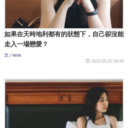
如果在天時地利都有的狀態下，自己卻沒能
走入一場戀愛？
文／eros
2022-05-21 00:49