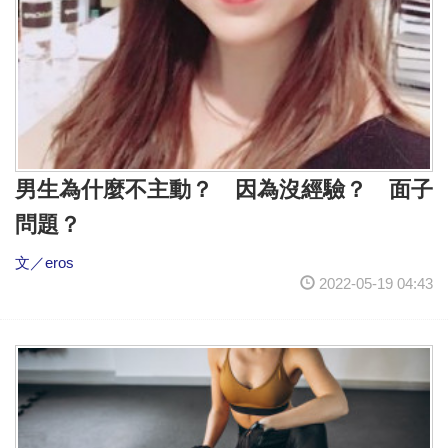
男生為什麼不主動？ 因為沒經驗？ 面子
問題？
文／eros
2022-05-19 04:43