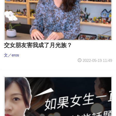
交女朋友害我成了月光族？
文／eros
2022-05-19 11:49