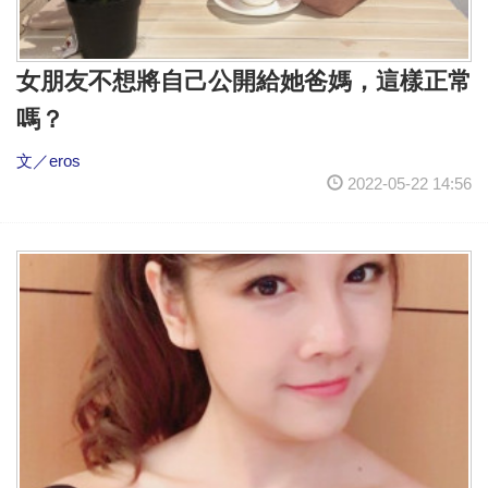
女朋友不想將自己公開給她爸媽，這樣正常
嗎？
文／eros
2022-05-22 14:56