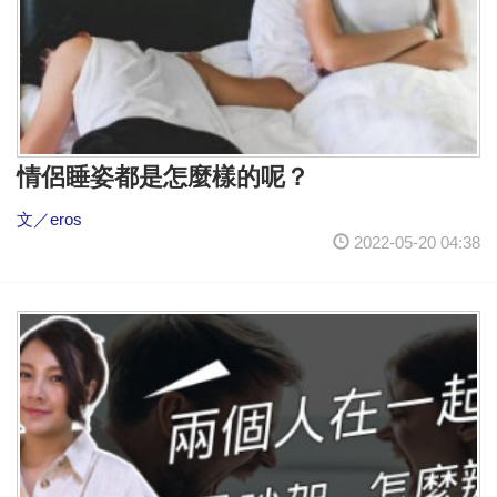
情侶睡姿都是怎麼樣的呢？
文／eros
2022-05-20 04:38