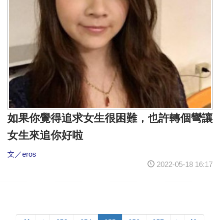
如果你覺得追求女生很困難，也許轉個彎讓
女生來追你好啦
文／eros
2022-05-18 16:17