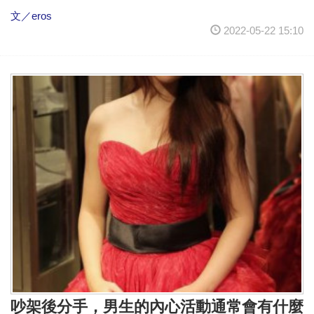
文／eros
2022-05-22 15:10
吵架後分手，男生的內心活動通常會有什麼