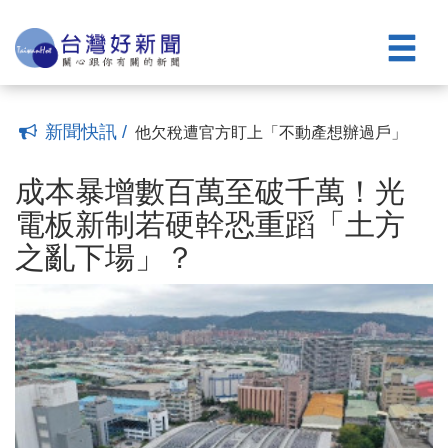
季漲7％ 下一步超車南港
預售屋AB約、小心霸王條款！地政局點名
(17:32)
預繳管理費、公設驗收最常違規
新北預售屋市場大洗牌 2026上半年五大
(17:32)
熱區出爐
北市預售屋推案量減少且小型社區居多
(17:31)
專家：建商進行風險控管
七月房市買氣復甦 第三季恐面臨兩大煞
(17:31)
車皮
專題／高鐵翻轉宜蘭50年房市！房價提前
(17:31)
新聞快訊 /
喊漲「進場契機vs.追高套牢」？
他欠稅遭官方盯上「不動產想辦過戶」
(17:31)
最後下場曝
成本暴增數百萬至破千萬！光電板新制若
(17:31)
硬幹恐重蹈「土方之亂下場」？
有錢先買ETF、不急著買房 少子化＋繼
(17:33)
成本暴增數百萬至破千萬！光
承潮改寫年輕人購屋思維
房市最大競爭對手「另有其人」！資金擴
(17:32)
電板新制若硬幹恐重蹈「土方
散至換屋、首購族？
超越文山、內湖！北投「房價高攀不起」
(17:32)
之亂下場」？
季漲7％ 下一步超車南港
預售屋AB約、小心霸王條款！地政局點名
(17:32)
預繳管理費、公設驗收最常違規
新北預售屋市場大洗牌 2026上半年五大
(17:32)
熱區出爐
北市預售屋推案量減少且小型社區居多
(17:31)
專家：建商進行風險控管
七月房市買氣復甦 第三季恐面臨兩大煞
(17:31)
車皮
專題／高鐵翻轉宜蘭50年房市！房價提前
(17:31)
喊漲「進場契機vs.追高套牢」？
他欠稅遭官方盯上「不動產想辦過戶」
(17:31)
最後下場曝
(17:31)