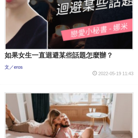
如果女生一直迴避某些話題怎麼辦？
文／eros
2022-05-19 11:43