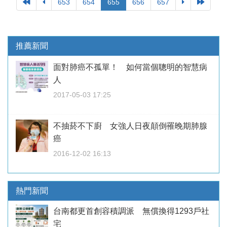
653
654
655
656
657
推薦新聞
面對肺癌不孤單！ 如何當個聰明的智慧病
人
2017-05-03 17:25
不抽菸不下廚 女強人日夜顛倒罹晚期肺腺
癌
2016-12-02 16:13
熱門新聞
台南都更首創容積調派 無償換得1293戶社
宅