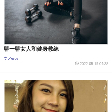
聊一聊女人和健身教練
文／eros
2022-05-19 04:38