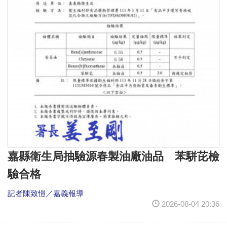
嘉縣衛生局抽驗源春製油廠油品 苯駢芘檢
驗合格
記者陳致愷／嘉義報導
2026-08-04 20:36