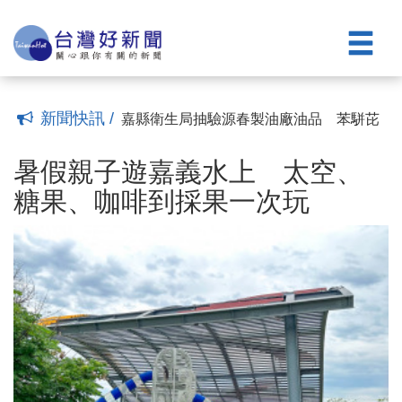
開清查作業
「嘉義式」品牌人氣夯 14家業者組隊前
(16:53)
進文博會
關聖帝君誕辰 嘉邑鎮天宮舉辦「武哲天
(16:46)
皇」祝壽大典
嘉市青年音樂家李易修 入選亞洲青年管
(16:35)
弦樂團8/16返嘉演出
腎因性副甲狀腺失控 醫：拖太久恐骨
(14:34)
折、心血管鈣化
嘉義市嘉北國小地下停車場完工 218席
(13:42)
新聞快訊 /
智慧車位啟用
嘉縣衛生局抽驗源春製油廠油品 苯駢芘
(19:48)
檢驗合格
暑假親子遊嘉義水上 太空、糖果、咖啡
(20:36)
到採果一次玩
暑假來趟民雄親子小旅行 一路玩進在地
(17:33)
暑假親子遊嘉義水上 太空、
特色
「嘉義城隍夜」巡串聯海內外宮廟 9/11
(19:12)
糖果、咖啡到採果一次玩
盛大登場
原核准視為農地列管案件 嘉縣8月中旬展
(18:14)
開清查作業
「嘉義式」品牌人氣夯 14家業者組隊前
(16:53)
進文博會
關聖帝君誕辰 嘉邑鎮天宮舉辦「武哲天
(16:46)
皇」祝壽大典
嘉市青年音樂家李易修 入選亞洲青年管
(16:35)
弦樂團8/16返嘉演出
腎因性副甲狀腺失控 醫：拖太久恐骨
(14:34)
折、心血管鈣化
嘉義市嘉北國小地下停車場完工 218席
(13:42)
智慧車位啟用
嘉縣衛生局抽驗源春製油廠油品 苯駢芘
(19:48)
檢驗合格
(20:36)