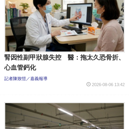
腎因性副甲狀腺失控 醫：拖太久恐骨折、
心血管鈣化
記者陳致愷／嘉義報導
2026-08-06 13:42