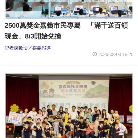
2500萬獎金嘉義市民專屬 「滿千送百領
現金」8/3開始兌換
記者陳致愷／嘉義報導
2026-08-03 18:25