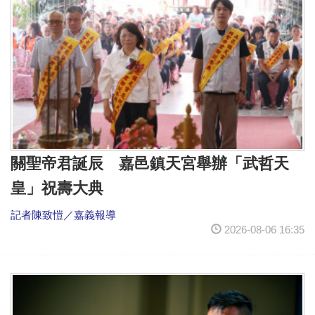
關聖帝君誕辰 嘉邑鎮天宮舉辦「武哲天
皇」祝壽大典
記者陳致愷／嘉義報導
2026-08-06 16:35