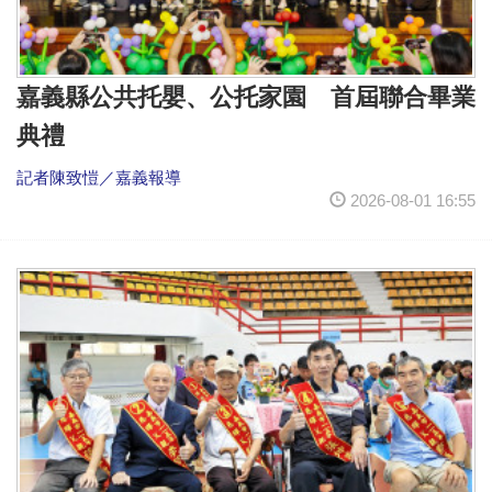
嘉義縣公共托嬰、公托家園 首屆聯合畢業
典禮
記者陳致愷／嘉義報導
2026-08-01 16:55