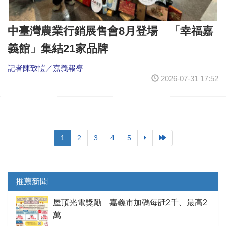
中臺灣農業行銷展售會8月登場 「幸福嘉
義館」集結21家品牌
記者陳致愷／嘉義報導
2026-07-31 17:52
1
2
3
4
5
推薦新聞
屋頂光電獎勵 嘉義市加碼每瓩2千、最高2
萬