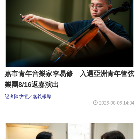
嘉市青年音樂家李易修 入選亞洲青年管弦
樂團8/16返嘉演出
記者陳致愷／嘉義報導
2026-08-06 14:34