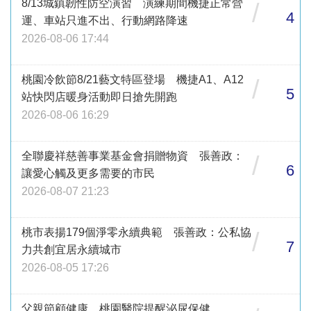
8/13城鎮韌性防空演習 演練期間機捷正常營
/
4
運、車站只進不出、行動網路降速
2026-08-06 17:44
桃園冷飲節8/21藝文特區登場 機捷A1、A12
/
5
站快閃店暖身活動即日搶先開跑
2026-08-06 16:29
全聯慶祥慈善事業基金會捐贈物資 張善政：
/
6
讓愛心觸及更多需要的市民
2026-08-07 21:23
桃市表揚179個淨零永續典範 張善政：公私協
/
7
力共創宜居永續城市
2026-08-05 17:26
父親節顧健康 桃園醫院提醒泌尿保健