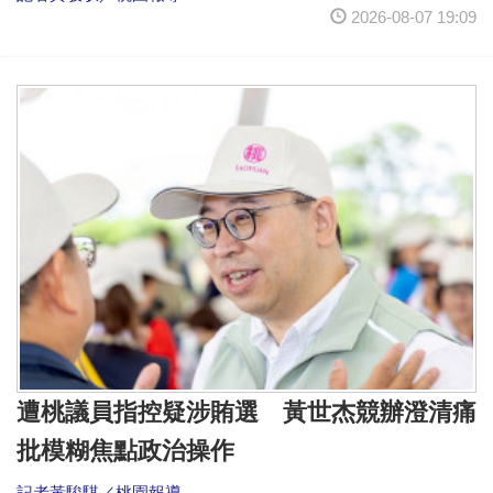
2026-08-07 19:09
遭桃議員指控疑涉賄選 黃世杰競辦澄清痛
批模糊焦點政治操作
記者黃駿騏／桃園報導