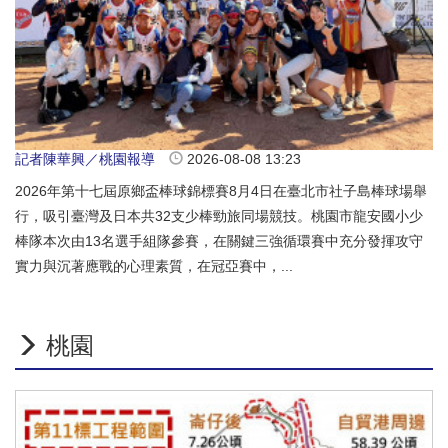
記者陳華興／桃園報導
2026-08-08 13:23
2026年第十七屆原鄉盃棒球錦標賽8月4日在臺北市社子島棒球場舉
行，吸引臺灣及日本共32支少棒勁旅同場競技。桃園市龍安國小少
棒隊本次由13名選手組隊參賽，在關鍵三強循環賽中充分發揮攻守
實力與沉著應戰的心理素質，在冠亞賽中，...
桃園