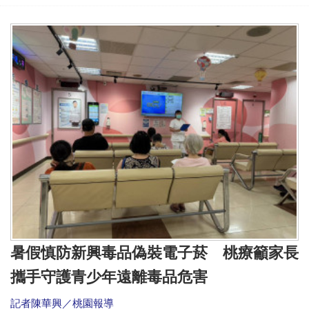
暑假慎防新興毒品偽裝電子菸 桃療籲家長
攜手守護青少年遠離毒品危害
記者陳華興／桃園報導