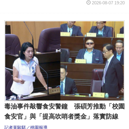
2026-08-07 19:20
毒油事件敲響食安警鐘 張碩芳推動「校園
食安官」與「提高吹哨者獎金」落實防線
記者黃駿騏／桃園報導