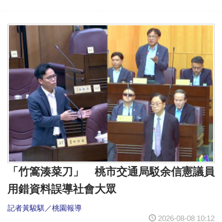
「竹篙湊菜刀」 桃市交通局駁余信憲議員
用錯資料誤導社會大眾
記者黃駿騏／桃園報導
2026-08-08 10:12