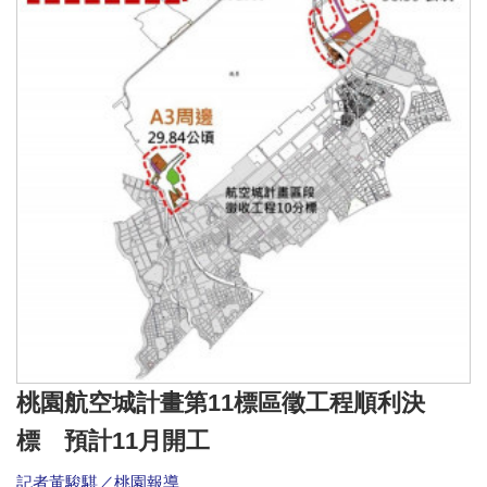
桃園航空城計畫第11標區徵工程順利決
標 預計11月開工
記者黃駿騏／桃園報導