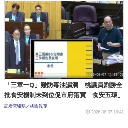
「三章一Q」難防毒油漏洞 桃議員劉勝全
批食安機制未到位促市府落實「食安五環」
記者黃駿騏／桃園報導
2026-08-07 16:41