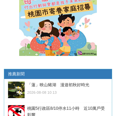
推薦新聞
「蓮」映山豬湖 漫遊初秋好時光
2026-08-08 10:13
桃園5行政區8/10停水11小時 近10萬戶受
影響