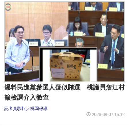
爆料民進黨參選人疑似賄選 桃議員詹江村
籲檢調介入徹查
記者黃駿騏／桃園報導
2026-08-07 15:12