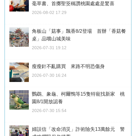
毫草書、首擲聖筊稱讚桃園處處是驚喜
2026-08-02 17:29
角板山「菇事」飄香8/2登場 首辦「香菇餐
桌」品嚐山城美味
2026-07-31 19:12
瘦瘦針不亂購買 來路不明恐傷身
2026-07-30 16:24
鸚鵡、象龜、柯爾鴨等15隻特寵找新家 桃
園8/1開放認養
2026-07-30 15:54
婦誤信「改命消災」詐術險失13萬餘元 警