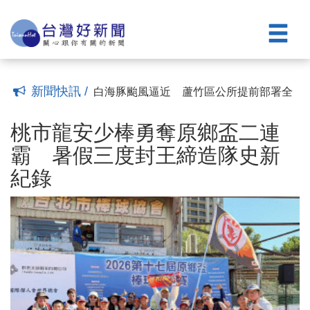
員用錯資料誤導社會大眾
排尿困難、頻尿、夜尿別隱忍 醫：把握
(10:12)
黃金治療期
全聯慶祥慈善事業基金會捐贈物資 張善
(22:22)
政：讓愛心觸及更多需要的市民
任內推動多項重要福利政策 桃議員謝美
(21:23)
英肯定市民對「善政」有感
毒油事件敲響食安警鐘 張碩芳推動「校
(19:20)
園食安官」與「提高吹哨者獎金」落實防
遭桃議員指控疑涉賄選 黃世杰競辦澄清
新聞快訊 /
線
痛批模糊焦點政治操作
白海豚颱風逼近 蘆竹區公所提前部署全
(19:09)
(18:30)
面整備強化防颱應變量能
桃市龍安少棒勇奪原鄉盃二連霸 暑假三
(17:49)
度封王締造隊史新紀錄
桃園航空城計畫第11標區徵工程順利決
(13:23)
桃市龍安少棒勇奪原鄉盃二連
標 預計11月開工
「蓮」映山豬湖 漫遊初秋好時光
(10:19)
(10:13)
霸 暑假三度封王締造隊史新
「竹篙湊菜刀」 桃市交通局駁余信憲議
紀錄
員用錯資料誤導社會大眾
排尿困難、頻尿、夜尿別隱忍 醫：把握
(10:12)
黃金治療期
全聯慶祥慈善事業基金會捐贈物資 張善
(22:22)
政：讓愛心觸及更多需要的市民
任內推動多項重要福利政策 桃議員謝美
(21:23)
英肯定市民對「善政」有感
毒油事件敲響食安警鐘 張碩芳推動「校
(19:20)
園食安官」與「提高吹哨者獎金」落實防
遭桃議員指控疑涉賄選 黃世杰競辦澄清
線
痛批模糊焦點政治操作
白海豚颱風逼近 蘆竹區公所提前部署全
(19:09)
(18:30)
面整備強化防颱應變量能
(17:49)