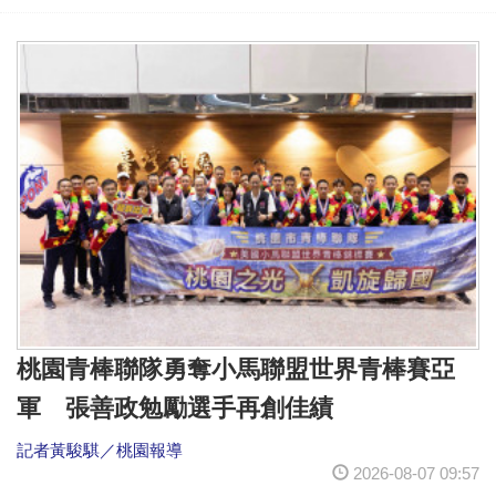
桃園青棒聯隊勇奪小馬聯盟世界青棒賽亞
軍 張善政勉勵選手再創佳績
記者黃駿騏／桃園報導
2026-08-07 09:57