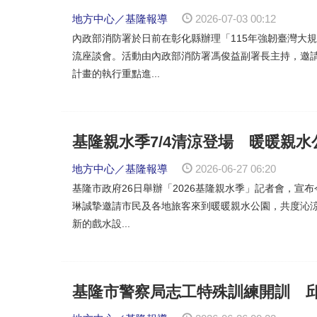
地方中心／基隆報導
2026-07-03 00:12
內政部消防署於日前在彰化縣辦理「115年強韌臺灣大
流座談會。活動由內政部消防署馮俊益副署長主持，邀
計畫的執行重點進...
基隆親水季7/4清涼登場 暖暖親水
地方中心／基隆報導
2026-06-27 06:20
基隆市政府26日舉辦「2026基隆親水季」記者會，宣
琳誠摯邀請市民及各地旅客來到暖暖親水公園，共度沁
新的戲水設...
基隆市警察局志工特殊訓練開訓 