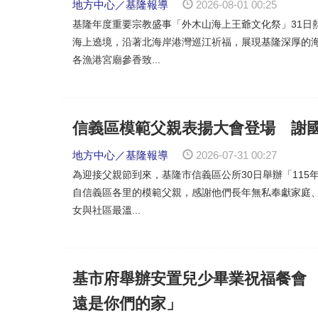
地方中心／基隆報導
2026-08-01 00:25
基隆年度重要宗教盛事「外木山海上王爺文化祭」31日
海上遶境，沿著北海岸港灣巡江祈福，展現基隆深厚的
各漁港宮廟參香致...
信義區模範父親表揚大會登場 謝
地方中心／基隆報導
2026-07-31 00:27
為迎接父親節到來，基隆市信義區公所30日舉辦「115
自信義區各里的模範父親，感謝他們長年無私奉獻家庭
女與社區最溫...
基市府舉辦安置兒少畢業祝福餐會
遠是你們的家」