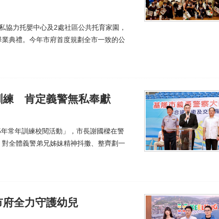
私協力托嬰中心及2處社區公共托育家園，
畢業典禮。今年市府首度規劃全市一致的公
訓練 肯定義警無私奉獻
15年常年訓練校閱活動」，市長謝國樑在警
，對全體義警弟兄姊妹精神抖擻、整齊劃一
市府全力守護幼兒