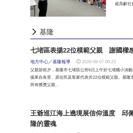
謝國樑親自校閱義勇警察大隊
超高齡社
全面啟動安置與輔導機制！ 
巴威颱風逼近 謝國樑視察抽
基隆
七堵區表揚22位模範父親 謝國樑
地方中心／基隆報導
2026-08-07 00:23
父親節前夕，基隆市七堵區公所6日上午於七堵國小演藝
揚來自各里、原住民及客家代表共22位模範父親。基隆
所有獲獎父親...
王爺巡江海上遶境展信仰溫度 邱
隆的靈魂