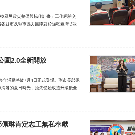
規模風災震災整備與協作計畫」工作經驗交
請各縣市及縣市協力團隊對於強韌臺灣防災
公園2.0全新開放
布今年活動將於7月4日正式登場。副市長邱佩
涼消暑的夏日時光，搶先體驗改造升級後全
邱佩琳肯定志工無私奉獻