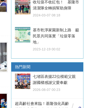
收垃圾不收紅包！ 基隆市
清潔隊全轉捐幫助身障
2024-03-07 08:18
基市乾淨家園新制上路 籲
民眾共同落實「垃圾零落
地」
2023-12-19 00:02
熱門新聞
七堵區表揚22位模範父親
謝國樑感謝父愛奉獻
2026-08-07 00:23
超高齡社會來臨！基隆強化高齡
/