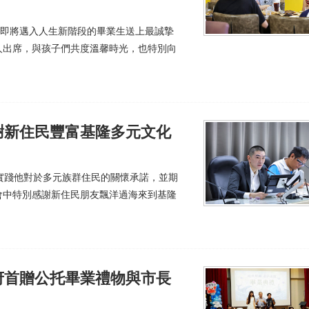
名即將邁入人生新階段的畢業生送上最誠摯
人出席，與孩子們共度溫馨時光，也特別向
謝新住民豐富基隆多元文化
實踐他對於多元族群住民的關懷承諾，並期
會中特別感謝新住民朋友飄洋過海來到基隆
府首贈公托畢業禮物與市長