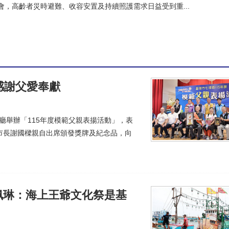
常年訓練 肯定義警無私奉獻
(00:10)
會，高齡者災時避難、收容安置及持續照護需求日益受到重...
基隆市府全力守護幼兒
(00:05)
水站防颱整備
(00:18)
感謝父愛奉獻
廳舉辦「115年度模範父親表揚活動」，表
市長謝國樑親自出席頒發獎牌及紀念品，向
佩琳：海上王爺文化祭是基