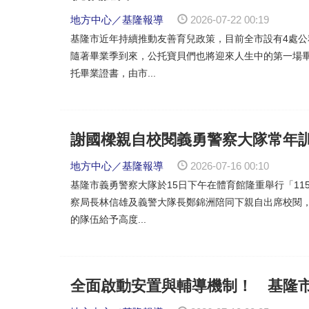
地方中心／基隆報導
2026-07-22 00:19
基隆市近年持續推動友善育兒政策，目前全市設有4處公
隨著畢業季到來，公托寶貝們也將迎來人生中的第一場
托畢業證書，由市...
謝國樑親自校閱義勇警察大隊常年
地方中心／基隆報導
2026-07-16 00:10
基隆市義勇警察大隊於15日下午在體育館隆重舉行「1
察局長林信雄及義警大隊長鄭錦洲陪同下親自出席校閱
的隊伍給予高度...
全面啟動安置與輔導機制！ 基隆