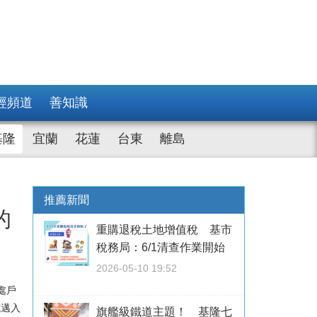
經頻道
善知識
基隆
宜蘭
花蓮
台東
離島
推薦新聞
的
重購退稅土地增值稅 基市
稅務局：6/1清查作業開始
2026-05-10 19:52
處戶
式邁入
旗艦級鐵道主題！ 基隆七