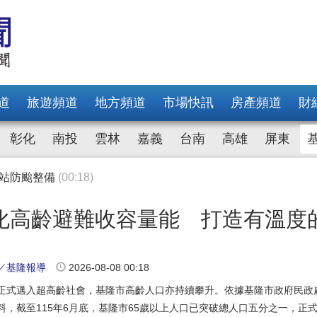
避難收容量能 打造有溫度的防災照護網
(00:18)
國樑感謝父愛奉獻
(00:23)
邱佩琳：海上王爺文化祭是基隆的靈魂
(00:25)
 謝國樑感謝父親無私奉獻
(00:27)
會 謝國樑勉勵孩子「市府永遠是你們的家」
(01:22)
道
旅遊頻道
地方頻道
市場快訊
房產頻道
財
 感謝新住民豐富基隆多元文化
(00:18)
市府首贈公托畢業禮物與市長祝福證書
(00:19)
彰化
南投
雲林
嘉義
台南
高雄
屏東
常年訓練 肯定義警無私奉獻
(00:10)
基隆市府全力守護幼兒
(00:05)
水站防颱整備
(00:18)
避難收容量能 打造有溫度的防災照護網
(00:18)
國樑感謝父愛奉獻
(00:23)
化高齡避難收容量能 打造有溫度
邱佩琳：海上王爺文化祭是基隆的靈魂
(00:25)
 謝國樑感謝父親無私奉獻
(00:27)
會 謝國樑勉勵孩子「市府永遠是你們的家」
(01:22)
／基隆報導
2026-08-08 00:18
 感謝新住民豐富基隆多元文化
(00:18)
正式邁入超高齡社會，基隆市高齡人口亦持續攀升。依據基隆市政府民政
市府首贈公托畢業禮物與市長祝福證書
(00:19)
料，截至115年6月底，基隆市65歲以上人口已突破總人口五分之一，正