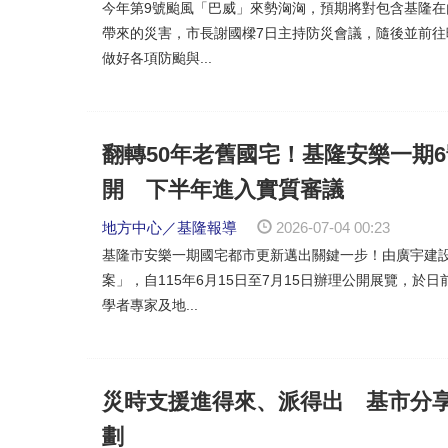
今年第9號颱風「巴威」來勢洶洶，預期將對包含基隆
帶來的災害，市長謝國樑7日主持防災會議，隨後並前
做好各項防颱與...
翻轉50年老舊國宅！基隆安樂一期
開 下半年進入實質審議
地方中心／基隆報導
2026-07-04 00:23
基隆市安樂一期國宅都市更新邁出關鍵一步！由廣宇建
案」，自115年6月15日至7月15日辦理公開展覽，
學者專家及地...
災時支援進得來、派得出 基市分
劃