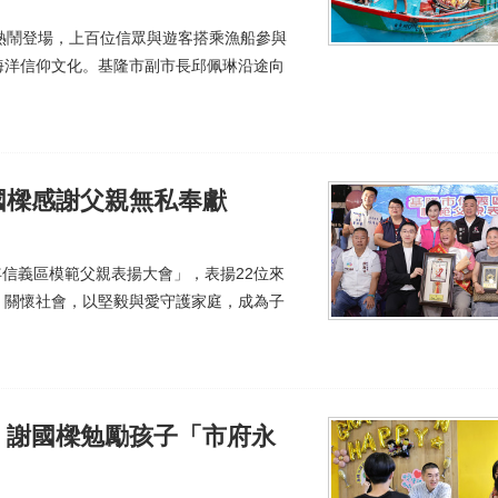
熱鬧登場，上百位信眾與遊客搭乘漁船參與
海洋信仰文化。基隆市副市長邱佩琳沿途向
國樑感謝父親無私奉獻
年信義區模範父親表揚大會」，表揚22位來
、關懷社會，以堅毅與愛守護家庭，成為子
 謝國樑勉勵孩子「市府永