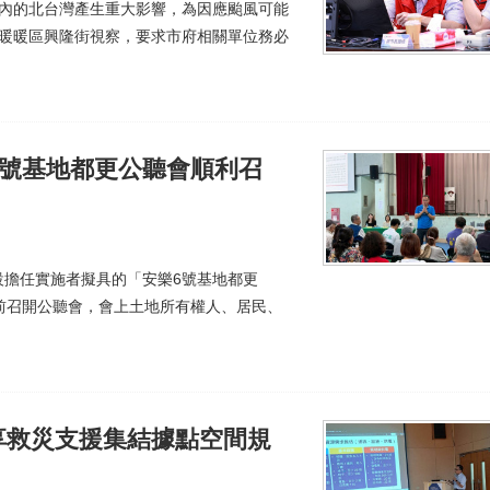
在內的北台灣產生重大影響，為因應颱風可能
往暖暖區興隆街視察，要求市府相關單位務必
6號基地都更公聽會順利召
設擔任實施者擬具的「安樂6號基地都更
於日前召開公聽會，會上土地所有權人、居民、
享救災支援集結據點空間規