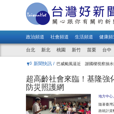
超高齡社會來臨！基隆強化高齡
七堵區表揚22位模範父親 謝
王爺巡江海上遶境展信仰溫度 
信義區模範父親表揚大會登場
基市府舉辦安置兒少畢業祝福餐
政治頻道
社會頻道
生活頻道
健康頻
謝國樑主持新住民事務委員會
紀錄人生第一個畢業典禮 基隆
台北
新北
桃園
新竹
苗栗
台中
謝國樑親自校閱義勇警察大隊
全面啟動安置與輔導機制！ 
新聞快訊 /
巴威颱風逼近 謝國樑視察抽
超高齡社會來臨！基隆強化高齡
七堵區表揚22位模範父親 謝
超高齡社會來臨！基隆強
王爺巡江海上遶境展信仰溫度 
防災照護網
信義區模範父親表揚大會登場
基市府舉辦安置兒少畢業祝福餐
地方中心
謝國樑主持新住民事務委員會
隨著臺灣
紀錄人生第一個畢業典禮 基隆
政統計資