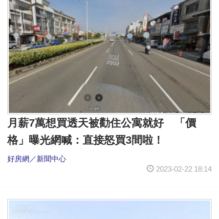
月薪7萬想買透天被勸住公寓就好 「價
格」曝光網喊：直接怒買3間啦！
好房網／新聞中心
2023-02-22 18:14