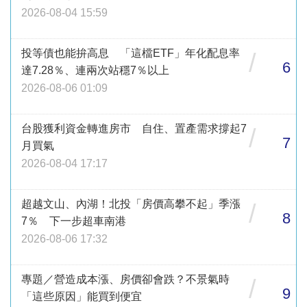
2026-08-04 15:59
投等債也能拚高息 「這檔ETF」年化配息率
/
6
達7.28％、連兩次站穩7％以上
2026-08-06 01:09
台股獲利資金轉進房市 自住、置產需求撐起7
/
7
月買氣
2026-08-04 17:17
超越文山、內湖！北投「房價高攀不起」季漲
/
8
7％ 下一步超車南港
2026-08-06 17:32
專題／營造成本漲、房價卻會跌？不景氣時
/
9
「這些原因」能買到便宜