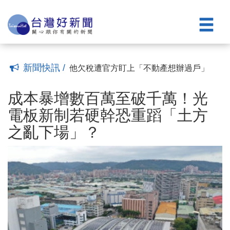
季漲7％ 下一步超車南港
預售屋AB約、小心霸王條款！地政局點名
(17:32)
預繳管理費、公設驗收最常違規
新北預售屋市場大洗牌 2026上半年五大
(17:32)
熱區出爐
北市預售屋推案量減少且小型社區居多
(17:31)
專家：建商進行風險控管
七月房市買氣復甦 第三季恐面臨兩大煞
(17:31)
車皮
專題／高鐵翻轉宜蘭50年房市！房價提前
(17:31)
新聞快訊 /
喊漲「進場契機vs.追高套牢」？
他欠稅遭官方盯上「不動產想辦過戶」
(17:31)
最後下場曝
成本暴增數百萬至破千萬！光電板新制若
(17:31)
硬幹恐重蹈「土方之亂下場」？
有錢先買ETF、不急著買房 少子化＋繼
(17:33)
成本暴增數百萬至破千萬！光
承潮改寫年輕人購屋思維
房市最大競爭對手「另有其人」！資金擴
(17:32)
電板新制若硬幹恐重蹈「土方
散至換屋、首購族？
超越文山、內湖！北投「房價高攀不起」
(17:32)
之亂下場」？
季漲7％ 下一步超車南港
預售屋AB約、小心霸王條款！地政局點名
(17:32)
預繳管理費、公設驗收最常違規
新北預售屋市場大洗牌 2026上半年五大
(17:32)
熱區出爐
北市預售屋推案量減少且小型社區居多
(17:31)
專家：建商進行風險控管
七月房市買氣復甦 第三季恐面臨兩大煞
(17:31)
車皮
專題／高鐵翻轉宜蘭50年房市！房價提前
(17:31)
喊漲「進場契機vs.追高套牢」？
他欠稅遭官方盯上「不動產想辦過戶」
(17:31)
最後下場曝
(17:31)