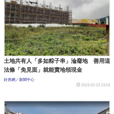
土地共有人「多如粽子串」淪廢地 善用這
法條「免見面」就能賣地領現金
好房網／新聞中心
2023-02-23 23:03