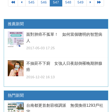
545
546
547
548
549
推薦新聞
面對肺癌不孤單！ 如何當個聰明的智慧病
人
2017-05-03 17:25
不抽菸不下廚 女強人日夜顛倒罹晚期肺腺
癌
2016-12-02 16:13
熱門新聞
台南都更首創容積調派 無償換得1293戶社
宅