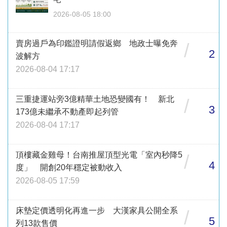
2026-08-05 18:00
賣房過戶為印鑑證明請假返鄉 地政士曝免奔
/
2
波解方
2026-08-04 17:17
三重捷運站旁3億精華土地恐變國有！ 新北
/
3
173億未繼承不動產即起列管
2026-08-04 17:17
頂樓藏金雞母！台南推屋頂型光電「室內秒降5
/
4
度」 開創20年穩定被動收入
2026-08-05 17:59
床墊定價透明化再進一步 大漢家具公開全系
/
5
列13款售價