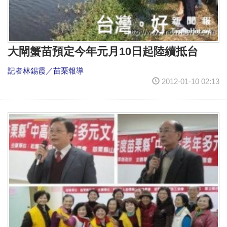
大閘蟹苗預定今年元月10日起陸續抵台
記者林錫霞／苗栗報導
2012-01-10 02:13