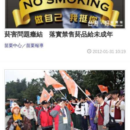
菸害問題癥結 落實禁售菸品給未成年
苗栗中心／苗栗報導
2012-01-31 10:19