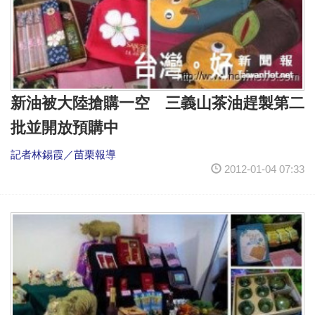
新油被大陸搶購一空 三義山茶油趕製第二
批並開放預購中
記者林錫霞／苗栗報導
2012-01-04 07:33