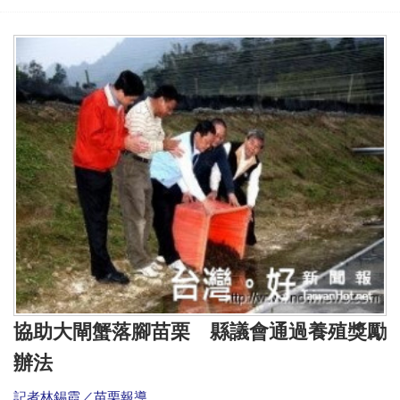
協助大閘蟹落腳苗栗 縣議會通過養殖獎勵
辦法
記者林錫霞／苗栗報導