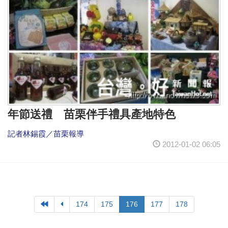
年節送禮 苗栗伴手禮具產地特色
記者林錫霞／苗栗報導
2012-01-02 06:05
174
175
176
177
178