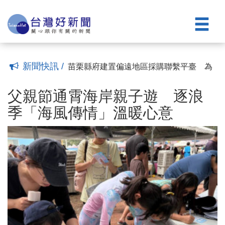
勢家庭服務及長照醫療資源
陳財寶捐贈第三輛復康巴士 鍾東錦讚
(00:42)
「博施濟群」比喻如及時雨
苗縣府召開縣務會議 鍾東錦強調場館朝
(00:35)
完工及啟用目標
苗栗縣慶祝祖父母節 鍾東錦到場同樂祝
(00:45)
福大家做快樂的阿公阿婆「呷百二」
苗栗縣金牌農村說明會盛大開跑 縣府號
(00:37)
召農村社區打造最強代表隊
榮服處表揚新住民幸福家庭 邱俐俐致賀
(00:41)
新聞快訊 /
並肯定融入苗栗一分子
苗栗縣府建置偏遠地區採購聯繫平臺 為
(21:52)
基層同仁打造採購防護網
父親節通霄海岸親子遊 逐浪季「海風傳
(00:32)
情」溫暖心意
苗栗親子館暨托嬰中心揭牌 鍾東錦宣
(15:28)
父親節通霄海岸親子遊 逐浪
布：9月起調降臨時托嬰費用
苗栗客家青少年訪問團前進馬來西亞 深
(07:26)
季「海風傳情」溫暖心意
化國際客家文化交流
苗栗玉清宮捐贈500萬元給縣府 挹注弱
(00:44)
勢家庭服務及長照醫療資源
陳財寶捐贈第三輛復康巴士 鍾東錦讚
(00:42)
「博施濟群」比喻如及時雨
苗縣府召開縣務會議 鍾東錦強調場館朝
(00:35)
完工及啟用目標
苗栗縣慶祝祖父母節 鍾東錦到場同樂祝
(00:45)
福大家做快樂的阿公阿婆「呷百二」
苗栗縣金牌農村說明會盛大開跑 縣府號
(00:37)
召農村社區打造最強代表隊
榮服處表揚新住民幸福家庭 邱俐俐致賀
(00:41)
並肯定融入苗栗一分子
苗栗縣府建置偏遠地區採購聯繫平臺 為
(21:52)
基層同仁打造採購防護網
(00:32)