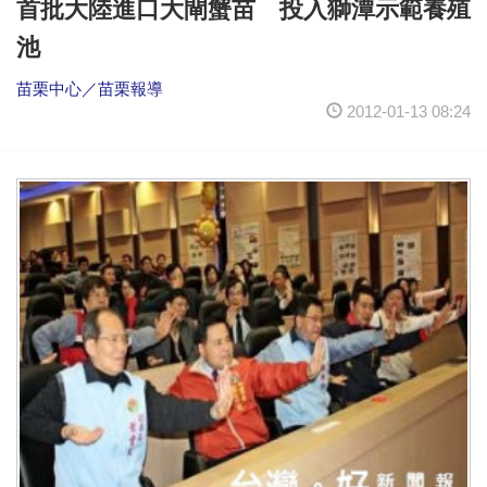
首批大陸進口大閘蟹苗 投入獅潭示範養殖
池
苗栗中心／苗栗報導
2012-01-13 08:24