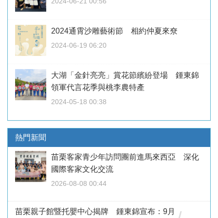
2024-06-21 00:56
2024通霄沙雕藝術節 相約仲夏來尞
2024-06-19 06:20
大湖「金針亮亮」賞花節繽紛登場 鍾東錦
領軍代言花季與桃李農特產
2024-05-18 00:38
熱門新聞
苗栗客家青少年訪問團前進馬來西亞 深化
國際客家文化交流
2026-08-08 00:44
苗栗親子館暨托嬰中心揭牌 鍾東錦宣布：9月