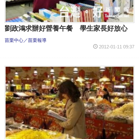
劉政鴻求辦好營養午餐 學生家長好放心
苗栗中心／苗栗報導
2012-01-11 09:37