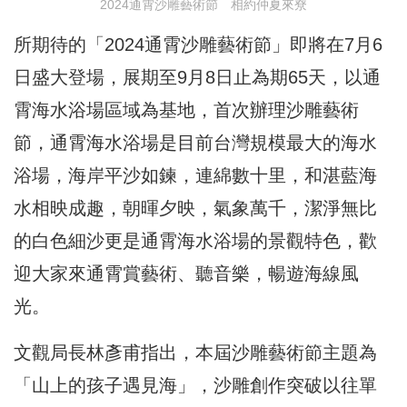
2024通霄沙雕藝術節 相約仲夏來尞
所期待的「2024通霄沙雕藝術節」即將在7月6
日盛大登場，展期至9月8日止為期65天，以通
霄海水浴場區域為基地，首次辦理沙雕藝術
節，通霄海水浴場是目前台灣規模最大的海水
浴場，海岸平沙如鍊，連綿數十里，和湛藍海
水相映成趣，朝暉夕映，氣象萬千，潔淨無比
的白色細沙更是通霄海水浴場的景觀特色，歡
迎大家來通霄賞藝術、聽音樂，暢遊海線風
光。
文觀局長林彥甫指出，本屆沙雕藝術節主題為
「山上的孩子遇見海」，沙雕創作突破以往單