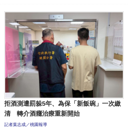
拒酒測遭罰躲5年、為保「新飯碗」一次繳
清 轉介酒癮治療重新開始
記者葉志成／桃園報導