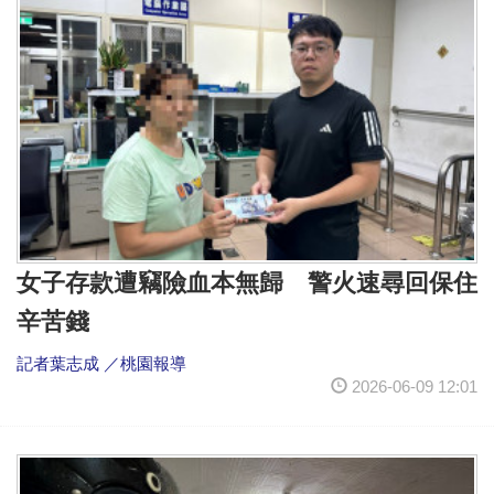
女子存款遭竊險血本無歸 警火速尋回保住
辛苦錢
記者葉志成 ／桃園報導
2026-06-09 12:01