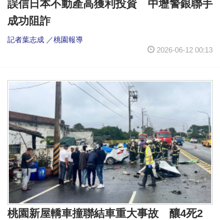
誤信日本不動產高獲利投資 中壢警銀聯手
成功阻詐
記者葉志成 ／桃園報導
2026-06-12 00:13
桃園新屋轎車撞聯結車重大事故 釀4死2