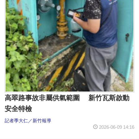
高翠路事故非屬供氣範圍 新竹瓦斯啟動
安全特檢
記者季大仁／新竹報導
2026-06-09 14:16