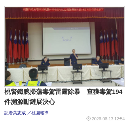
桃警鐵腕掃蕩毒駕雷霆除暴 查獲毒駕194
件溯源斷鏈展決心
記者葉志成 ／桃園報導
2026-06-13 12:54