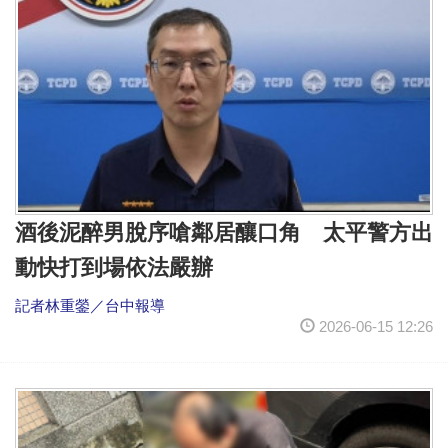
酒後泥醉男脫序嗆鄰居釀口角 太平警方出
動快打到場依法嚴辦
記者林重鎣／台中報導
2026-06-15 12:26