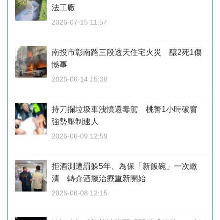
法工廠
2026-07-15 11:57
南投市彰南路三段透天住宅火災 釀2死1傷
憾事
2026-06-14 15:38
持刀攔垃圾車洩憤還毒駕 桃警1小時破窗
強勢壓制逮人
2026-06-09 12:59
拒酒測遭罰躲5年、為保「新飯碗」一次繳
清 轉介酒癮治療重新開始
2026-06-08 12:15