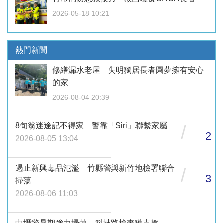
2026-05-18 10:21
熱門新聞
修繕漏水老屋 失明獨居長者圓夢擁有安心
的家
2026-08-04 20:39
8旬翁迷途記不得家 警靠「Siri」聯繫家屬
/
2
2026-08-05 13:04
遏止新興毒品氾濫 竹縣警與新竹地檢署聯合
/
3
掃蕩
2026-08-06 11:03
中壢警暑期強力掃蕩 科技路檢查獲毒駕