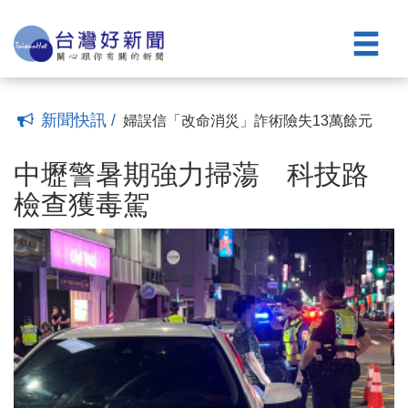
心的家
旅行首日驚丟手機 警靠「這功能」神救
(20:39)
援
中壢警推「反詐夾娃娃機競賽」 夾出好
(14:56)
運更夾牢防詐觀念
迷途老翁獨坐隧道路旁 實習警暖助安全
(19:04)
返家
失智老翁迷途騎車遊蕩數小時 警民合作
(23:42)
協助平安返家
酷暑悶熱！老翁半夜外出納涼釀驚魂 太
(21:49)
新聞快訊 /
平警貼心護送返家
婦誤信「改命消災」詐術險失13萬餘元
(12:51)
警成功攔阻保住積蓄
中壢警暑期強力掃蕩 科技路檢查獲毒駕
(15:17)
(16:14)
遏止新興毒品氾濫 竹縣警與新竹地檢署
中壢警暑期強力掃蕩 科技路
聯合掃蕩
8旬翁迷途記不得家 警靠「Siri」聯繫家
(11:03)
檢查獲毒駕
屬
修繕漏水老屋 失明獨居長者圓夢擁有安
(13:04)
心的家
旅行首日驚丟手機 警靠「這功能」神救
(20:39)
援
中壢警推「反詐夾娃娃機競賽」 夾出好
(14:56)
運更夾牢防詐觀念
迷途老翁獨坐隧道路旁 實習警暖助安全
(19:04)
返家
失智老翁迷途騎車遊蕩數小時 警民合作
(23:42)
協助平安返家
酷暑悶熱！老翁半夜外出納涼釀驚魂 太
(21:49)
平警貼心護送返家
婦誤信「改命消災」詐術險失13萬餘元
(12:51)
警成功攔阻保住積蓄
(15:17)