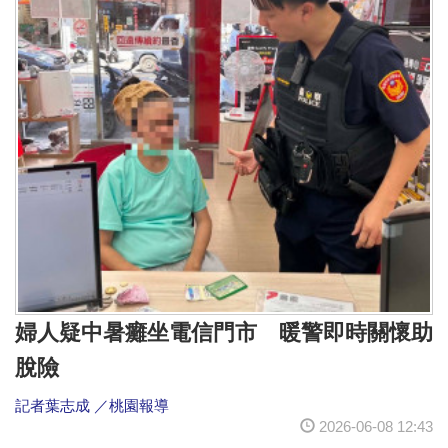
婦人疑中暑癱坐電信門市 暖警即時關懷助
脫險
記者葉志成 ／桃園報導
2026-06-08 12:43