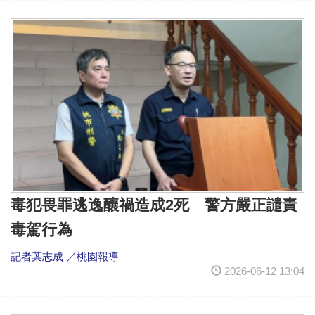
毒犯畏罪逃逸釀禍造成2死 警方嚴正譴責
毒駕行為
記者葉志成 ／桃園報導
2026-06-12 13:04