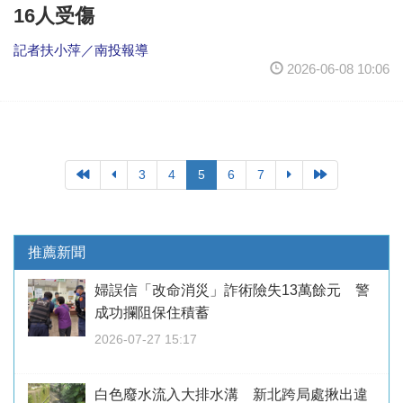
16人受傷
記者扶小萍／南投報導
2026-06-08 10:06
3
4
5
6
7
推薦新聞
婦誤信「改命消災」詐術險失13萬餘元 警
成功攔阻保住積蓄
2026-07-27 15:17
白色廢水流入大排水溝 新北跨局處揪出違