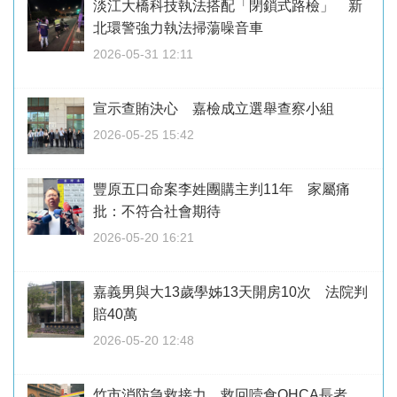
淡江大橋科技執法搭配「閉鎖式路檢」 新
北環警強力執法掃蕩噪音車
2026-05-31 12:11
宣示查賄決心 嘉檢成立選舉查察小組
2026-05-25 15:42
豐原五口命案李姓團購主判11年 家屬痛
批：不符合社會期待
2026-05-20 16:21
嘉義男與大13歲學姊13天開房10次 法院判
賠40萬
2026-05-20 12:48
竹市消防急救接力 救回噎食OHCA長者