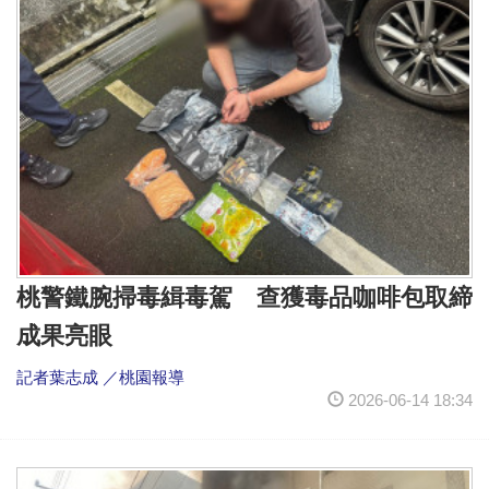
桃警鐵腕掃毒緝毒駕 查獲毒品咖啡包取締
成果亮眼
記者葉志成 ／桃園報導
2026-06-14 18:34