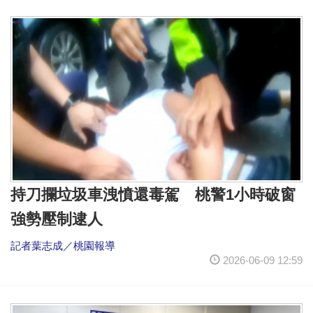
持刀攔垃圾車洩憤還毒駕 桃警1小時破窗
強勢壓制逮人
記者葉志成／桃園報導
2026-06-09 12:59