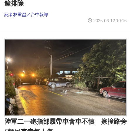
鐘排除
記者林重鎣／台中報導
2026-06-12 10:16
陸軍二一砲指部履帶車會車不慎 擦撞路旁