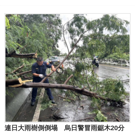
連日大雨樹倒倒塌 烏日警冒雨鋸木20分