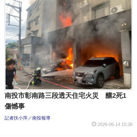
南投市彰南路三段透天住宅火災 釀2死1
傷憾事
記者扶小萍／南投報導
2026-06-14 15:38