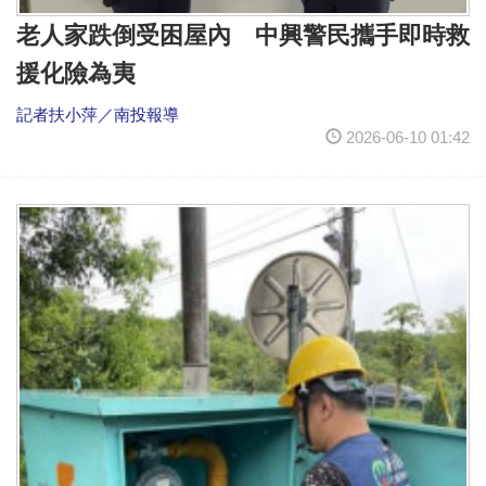
老人家跌倒受困屋內 中興警民攜手即時救
援化險為夷
記者扶小萍／南投報導
2026-06-10 01:42