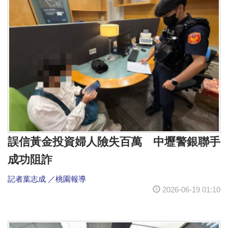
誤信黃金投資婦人險失百萬 中壢警銀聯手
成功阻詐
記者葉志成 ／桃園報導
2026-06-19 01:10