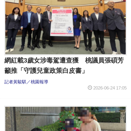
網紅載3歲女涉毒駕遭查獲 桃議員張碩芳
籲推「守護兒童政策白皮書」
記者黃駿騏／桃園報導
2026-06-24 17:05