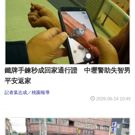
鐵牌手鍊秒成回家通行證 中壢警助失智男
平安返家
記者葉志成／桃園報導
2026-06-24 10:49