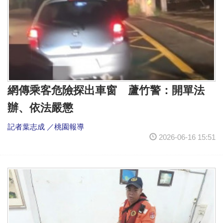
網傳乘客危險探出車窗 蘆竹警：開單法
辦、依法嚴懲
記者葉志成 ／桃園報導
2026-06-16 15:51