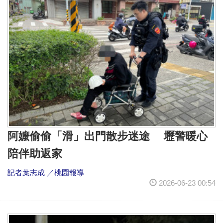
阿嬤偷偷「滑」出門散步迷途 壢警暖心
陪伴助返家
記者葉志成 ／桃園報導
2026-06-23 00:54