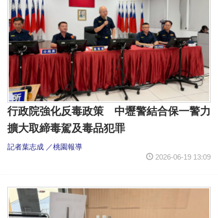
行政院強化反毒政策 中壢警結合保一警力
擴大取締毒駕及毒品犯罪
記者葉志成 ／桃園報導
2026-06-19 13:09