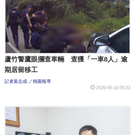
蘆竹警鷹眼攔查車輛 查獲「一車8人」逾
期居留移工
記者葉志成 ／桃園報導
2026-06-18 00:32