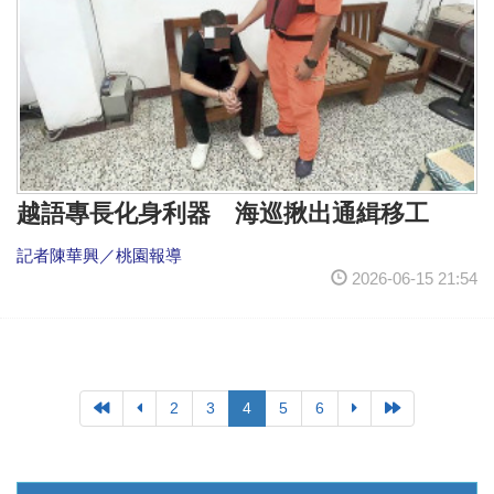
越語專長化身利器 海巡揪出通緝移工
記者陳華興／桃園報導
2026-06-15 21:54
2
3
4
5
6