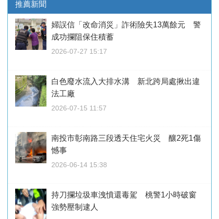
推薦新聞
婦誤信「改命消災」詐術險失13萬餘元 警
成功攔阻保住積蓄
2026-07-27 15:17
白色廢水流入大排水溝 新北跨局處揪出違
法工廠
2026-07-15 11:57
南投市彰南路三段透天住宅火災 釀2死1傷
憾事
2026-06-14 15:38
持刀攔垃圾車洩憤還毒駕 桃警1小時破窗
強勢壓制逮人