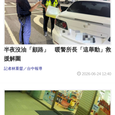
半夜沒油「顧路」 暖警所長「這舉動」救
援解圍
記者林重鎣／台中報導
2026-06-24 12:40