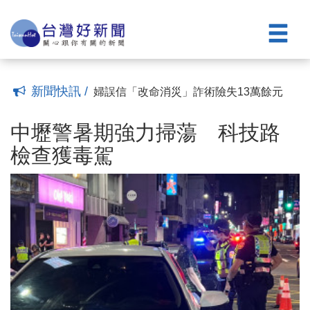
心的家
旅行首日驚丟手機 警靠「這功能」神救
(20:39)
援
中壢警推「反詐夾娃娃機競賽」 夾出好
(14:56)
運更夾牢防詐觀念
迷途老翁獨坐隧道路旁 實習警暖助安全
(19:04)
返家
失智老翁迷途騎車遊蕩數小時 警民合作
(23:42)
協助平安返家
酷暑悶熱！老翁半夜外出納涼釀驚魂 太
(21:49)
新聞快訊 /
平警貼心護送返家
婦誤信「改命消災」詐術險失13萬餘元
(12:51)
警成功攔阻保住積蓄
中壢警暑期強力掃蕩 科技路檢查獲毒駕
(15:17)
(16:14)
遏止新興毒品氾濫 竹縣警與新竹地檢署
中壢警暑期強力掃蕩 科技路
聯合掃蕩
8旬翁迷途記不得家 警靠「Siri」聯繫家
(11:03)
檢查獲毒駕
屬
修繕漏水老屋 失明獨居長者圓夢擁有安
(13:04)
心的家
旅行首日驚丟手機 警靠「這功能」神救
(20:39)
援
中壢警推「反詐夾娃娃機競賽」 夾出好
(14:56)
運更夾牢防詐觀念
迷途老翁獨坐隧道路旁 實習警暖助安全
(19:04)
返家
失智老翁迷途騎車遊蕩數小時 警民合作
(23:42)
協助平安返家
酷暑悶熱！老翁半夜外出納涼釀驚魂 太
(21:49)
平警貼心護送返家
婦誤信「改命消災」詐術險失13萬餘元
(12:51)
警成功攔阻保住積蓄
(15:17)