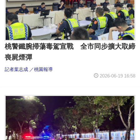
桃警鐵腕掃蕩毒駕宣戰 全市同步擴大取締
喪屍煙彈
記者葉志成 ／桃園報導
2026-06-19 16:58