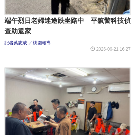
端午烈日老婦迷途跌坐路中 平鎮警科技偵
查助返家
記者葉志成 ／桃園報導
2026-06-21 16:27