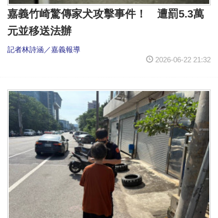
嘉義竹崎驚傳家犬攻擊事件！ 遭罰5.3萬
元並移送法辦
記者林詩涵／嘉義報導
2026-06-22 21:32