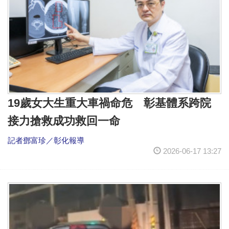
19歲女大生重大車禍命危 彰基體系跨院
接力搶救成功救回一命
記者鄧富珍／彰化報導
2026-06-17 13:27