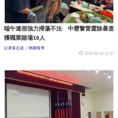
端午連假強力掃蕩不法 中壢警雷霆除暴查
獲職業賭場16人
記者葉志成 ／桃園報導
2026-06-20 11:37