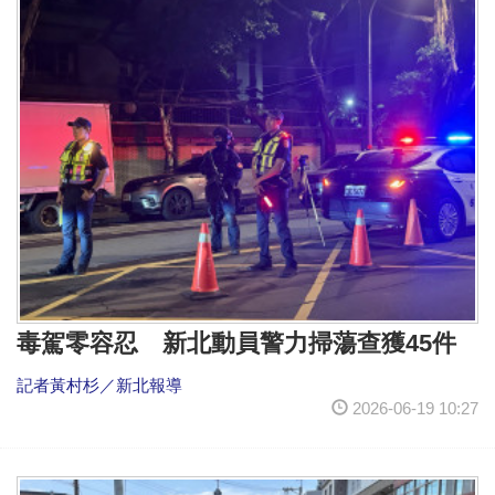
毒駕零容忍 新北動員警力掃蕩查獲45件
記者黃村杉／新北報導
2026-06-19 10:27