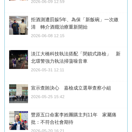
2026-06-09 12:59
拒酒測遭罰躲5年、為保「新飯碗」一次繳
清 轉介酒癮治療重新開始
2026-06-08 12:15
淡江大橋科技執法搭配「閉鎖式路檢」 新
北環警強力執法掃蕩噪音車
2026-05-31 12:11
宣示查賄決心 嘉檢成立選舉查察小組
2026-05-25 15:42
豐原五口命案李姓團購主判11年 家屬痛
批：不符合社會期待
2026-05-20 16:21