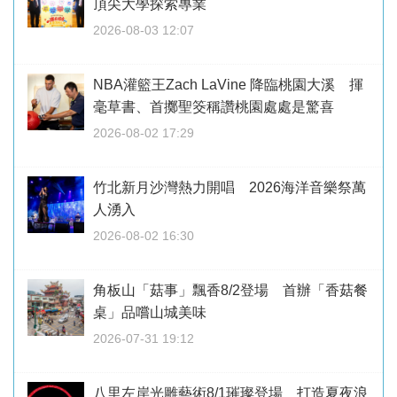
頂尖大學探索專業
2026-08-03 12:07
NBA灌籃王Zach LaVine 降臨桃園大溪 揮
毫草書、首擲聖筊稱讚桃園處處是驚喜
2026-08-02 17:29
竹北新月沙灣熱力開唱 2026海洋音樂祭萬
人湧入
2026-08-02 16:30
角板山「菇事」飄香8/2登場 首辦「香菇餐
桌」品嚐山城美味
2026-07-31 19:12
八里左岸光雕藝術8/1璀璨登場 打造夏夜浪