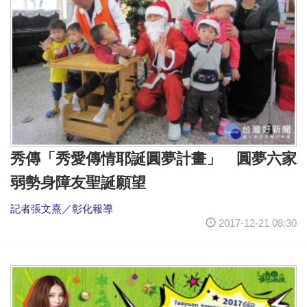
秀傳「秀愛傳情耶誕圓夢計畫」 圓夢六家
弱勢身障友聖誕願望
記者張文熹／彰化報導
2017-12-21 08:30