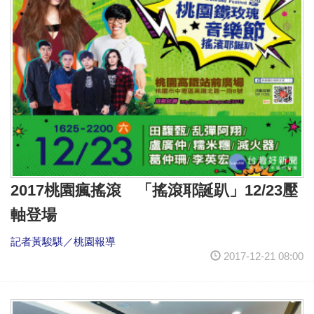
2017桃園瘋搖滾 「搖滾耶誕趴」12/23壓
軸登場
記者黃駿騏／桃園報導
2017-12-21 08:00