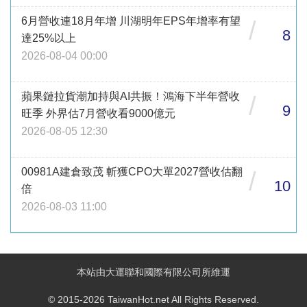
6月營收連18月年增 川湖明年EPS年增率有望
/
8
達25%以上
2026-08-04 00:00
蘋果鏈拉貨潮加持與AI共振！鴻海下半年營收
/
9
旺季 外界估7月營收看9000億元
2026-08-05 12:30
00981A建倉致茂 斬獲CPO大單2027營收估翻
/
10
倍
2026-08-03 11:00
本站由大運聯和國際有限公司所維運
© 2015-2026 TaiwanHot.net All Rights Reserved.