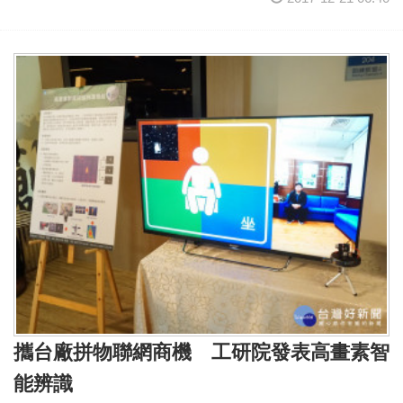
攜台廠拼物聯網商機 工研院發表高畫素智
能辨識