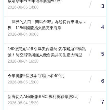
威剛今年EPS年增率將逾500%
/
3
2026-08-05 14:00
「世界的入口：南島台灣」為題從台東連結世
/
4
界 115年國慶焰火點亮東海岸
2026-08-04 00:06
140億美元軍售引爆美台聯防 麥考爾拋重磅訊
/
5
號！防空飛彈與無人機台美共同生產大轉型
2026-08-04 16:30
今年拚賺5個股本 宇瞻上看400元
/
6
2026-08-05 15:00
新唐切入AI伺服器BMC 獲利挑戰每股3元
/
7
2026-08-04 15:30