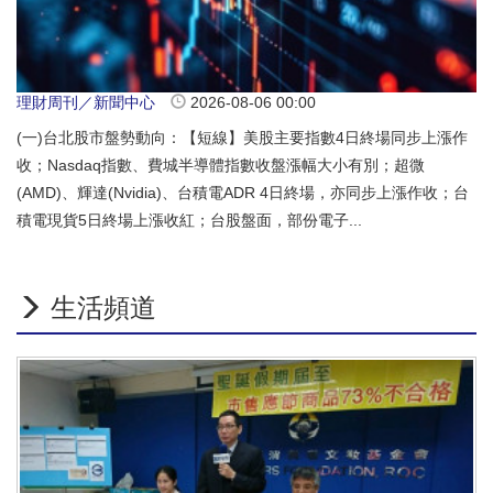
理財周刊／新聞中心
2026-08-06 00:00
(一)台北股市盤勢動向：【短線】美股主要指數4日終場同步上漲作
收；Nasdaq指數、費城半導體指數收盤漲幅大小有別；超微
(AMD)、輝達(Nvidia)、台積電ADR 4日終場，亦同步上漲作收；台
積電現貨5日終場上漲收紅；台股盤面，部份電子...
生活頻道