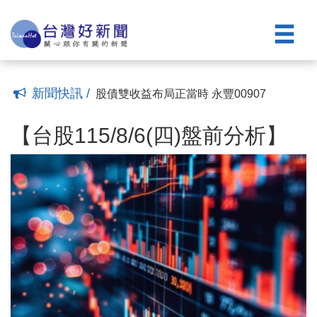
親子關係
智慧車位啟用
貓空亮點活動起跑 「星空到花海」全年
(21:37)
(19:48)
玩透透
城市化身音樂舞台 「2026潮台北」8月
(18:33)
底登場
台股大漲1250點收復月季線 外資回補903
(18:07)
億元 電子主流全面反攻
百年酥香一口入魂的極致美味再臨 銀座天
(18:00)
國再度客座大倉久和
陪爸爸一起開鍋 井賀鍋物北上插旗新北 推
(18:00)
新聞快訊 /
父親節優惠
股債雙收益布局正當時 永豐00907
(18:00)
00958B將於8月25日除息
【台股115/8/6(四)盤前分析】
(17:30)
(00:00)
6月營收連11月年月雙增、連19月年增 金
【台股115/8/6(四)盤前分析】
居明年EPS年增率有望翻倍大漲
桃市圖《雲端亮點調頻室》8月起開播
(00:00)
Podcast、YouTube雙線串連閱讀、情緒與
嘉義市嘉北國小地下停車場完工 218席
親子關係
智慧車位啟用
貓空亮點活動起跑 「星空到花海」全年
(21:37)
(19:48)
玩透透
城市化身音樂舞台 「2026潮台北」8月
(18:33)
底登場
台股大漲1250點收復月季線 外資回補903
(18:07)
億元 電子主流全面反攻
百年酥香一口入魂的極致美味再臨 銀座天
(18:00)
國再度客座大倉久和
陪爸爸一起開鍋 井賀鍋物北上插旗新北 推
(18:00)
父親節優惠
股債雙收益布局正當時 永豐00907
(18:00)
00958B將於8月25日除息
(17:30)