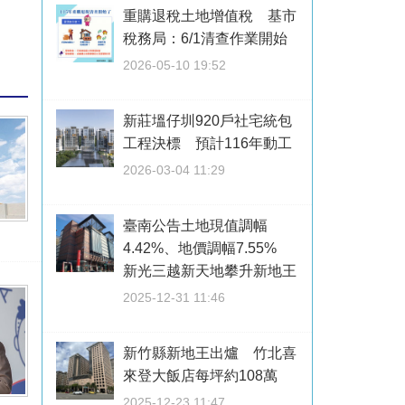
重購退稅土地增值稅 基市
稅務局：6/1清查作業開始
2026-05-10 19:52
新莊塭仔圳920戶社宅統包
工程決標 預計116年動工
2026-03-04 11:29
臺南公告土地現值調幅
4.42%、地價調幅7.55%
新光三越新天地攀升新地王
2025-12-31 11:46
新竹縣新地王出爐 竹北喜
來登大飯店每坪約108萬
2025-12-23 11:47