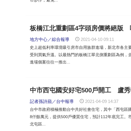
板橋江北重劃區4字頭房價將絕版 
地方中心／綜合報導
2021-04-10 09:11
史上超低利率環境吸引房市自用族群進場，新北市各主
受到買氣升溫。以最熱門的板橋江翠北側重劃區為例，
進場個案往往一推出...
中市西屯國安好宅500戶開工 盧
記者孫詩蘋／台中報導
2021-04-09 14:37
台中市政府積極推動台中共好社會住宅，其中「西屯區國
8仟餘萬元，提供500戶優質住宅，預計112年底完工
北屯區...