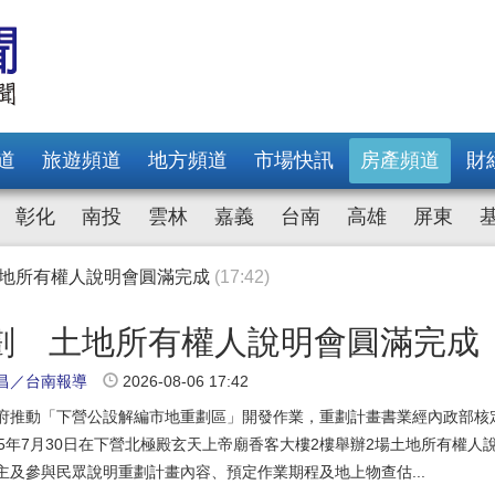
土地所有權人說明會圓滿完成
(17:42)
府加強宣導與駐點輔導
(11:27)
9.4公頃永續智慧產業新核心
(16:02)
劃開發8案取得1293戶社宅
(11:08)
顧 八德區茄苳段新建社宅開工
(17:52)
道
旅遊頻道
地方頻道
市場快訊
房產頻道
財
6.94億元、平均溢價率約6.92％
(13:58)
走弱 房市呈現區段行情調整態勢
(16:33)
彰化
南投
雲林
嘉義
台南
高雄
屏東
動土 打造全齡共融宜居生活新據點
(15:09)
118年完工
(17:10)
藥」 時力轟賴政府「騙年輕人上車」：腰斬社宅、幫建商清庫存
土地所有權人說明會圓滿完成
(17:42)
府加強宣導與駐點輔導
(11:27)
劃 土地所有權人說明會圓滿完成
9.4公頃永續智慧產業新核心
(16:02)
昌／台南報導
2026-08-06 17:42
劃開發8案取得1293戶社宅
(11:08)
顧 八德區茄苳段新建社宅開工
(17:52)
府推動「下營公設解編市地重劃區」開發作業，重劃計畫書業經內政部核
6.94億元、平均溢價率約6.92％
(13:58)
15年7月30日在下營北極殿玄天上帝廟香客大樓2樓舉辦2場土地所有權人
走弱 房市呈現區段行情調整態勢
(16:33)
主及參與民眾說明重劃計畫內容、預定作業期程及地上物查估...