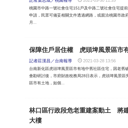
記者葉志成／桃園報導
2021-03-30 11:39
桃園市中路一號社會住宅151戶及中路二號社會住宅提前終
申請，民眾可備妥相關文件透過網路，或親洽桃園市政府住
月...
保障住戶居住權 虎頭埤風景區市
記者莊漢昌／台南報導
2021-03-28 13:56
台南新化區虎頭埤風景區市有地中舊社區住宅，因老舊
會勘研討後，市府財政稅務局28日表示，虎頭埤風景區
區市有土地，如個...
林口區行政段危老重建案動土 將建
大樓