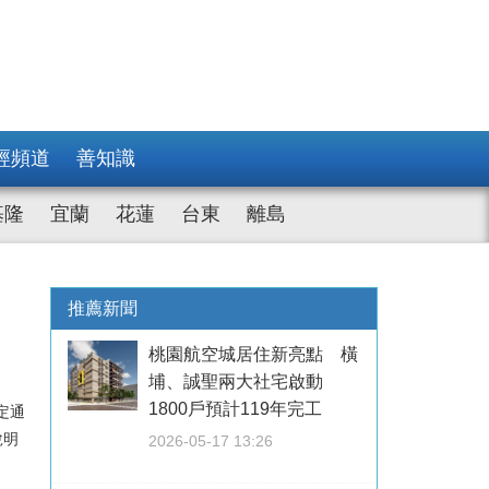
經頻道
善知識
基隆
宜蘭
花蓮
台東
離島
推薦新聞
桃園航空城居住新亮點 橫
埔、誠聖兩大社宅啟動
1800戶預計119年完工
定通
說明
2026-05-17 13:26