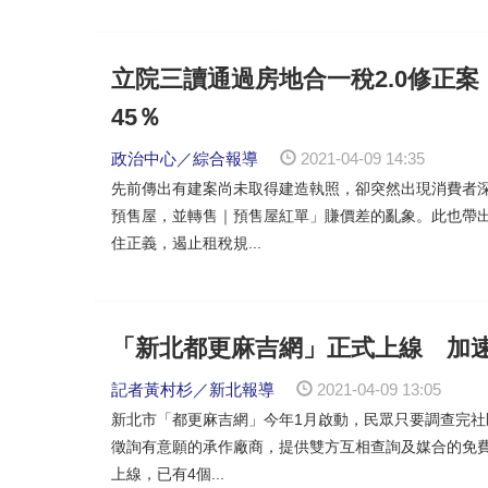
立院三讀通過房地合一稅2.0修正案
45％
政治中心／綜合報導
2021-04-09 14:35
先前傳出有建案尚未取得建造執照，卻突然出現消費者
預售屋，並轉售｜預售屋紅單」賺價差的亂象。此也帶
住正義，遏止租稅規...
「新北都更麻吉網」正式上線 加
記者黃村杉／新北報導
2021-04-09 13:05
新北市「都更麻吉網」今年1月啟動，民眾只要調查完
徵詢有意願的承作廠商，提供雙方互相查詢及媒合的免費
上線，已有4個...