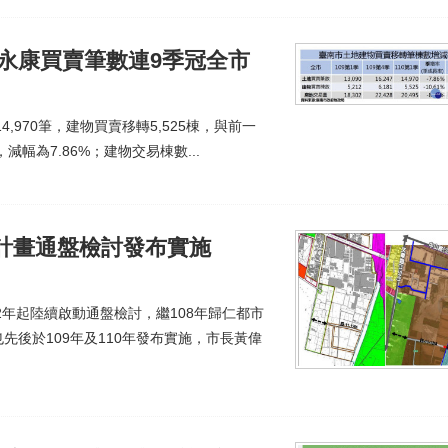
永康買賣筆數連9季冠全市
,970筆，建物買賣移轉5,525棟，與前一
減幅為7.86%；建物交易棟數...
計畫通盤檢討發布實施
2年起陸續啟動通盤檢討，繼108年歸仁都市
後於109年及110年發布實施，市長黃偉