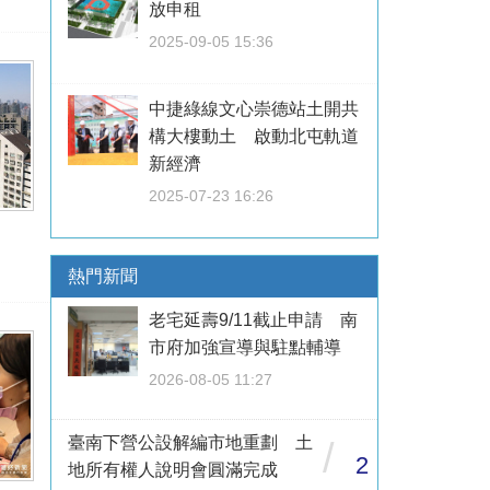
放申租
2025-09-05 15:36
中捷綠線文心崇德站土開共
構大樓動土 啟動北屯軌道
新經濟
2025-07-23 16:26
熱門新聞
老宅延壽9/11截止申請 南
市府加強宣導與駐點輔導
2026-08-05 11:27
臺南下營公設解編市地重劃 土
/
2
地所有權人說明會圓滿完成