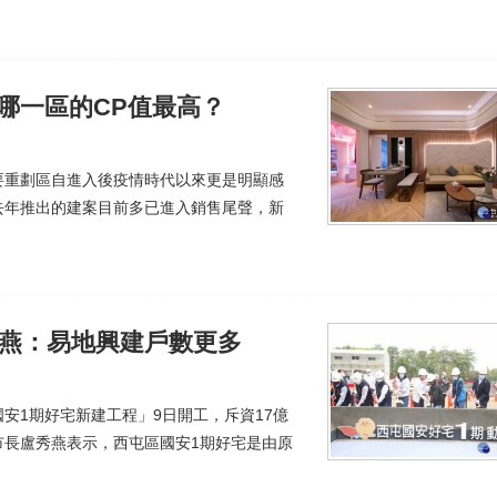
哪一區的CP值最高？
要重劃區自進入後疫情時代以來更是明顯感
去年推出的建案目前多已進入銷售尾聲，新
秀燕：易地興建戶數更多
安1期好宅新建工程」9日開工，斥資17億
。市長盧秀燕表示，西屯區國安1期好宅是由原