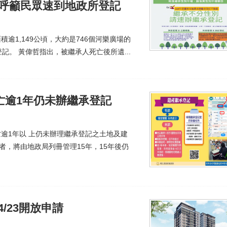
哲呼籲民眾速到地政所登記
積逾1,149公頃，大約是746個河樂廣場的
。 黃偉哲指出，被繼承人死亡後所遺...
亡逾1年仍未辦繼承登記
亡逾1年以 上仍未辦理繼承登記之土地及建
者，將由地政局列冊管理15年，15年後仍
/23開放申請