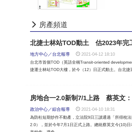
中和區盛昌段停車場及青年社宅
平鎮首件民辦都更案開工 預計
「青安3.0就是裹著糖衣的毒
(19:24)
房產頻道
北捷士林站TOD動土 估2023年完
地方中心／台北報導
2021-04-12 18:10
台北市首個TOD（英語全稱Transit-oriented deve
捷運士林站TOD大樓，於今（12）日正式動土。台北捷運
房地合一2.0新制7/1上路 蔡英文
政治中心／綜合報導
2021-04-10 18:31
為防杜短期炒作不動產，立法院9日三讀通過「所得稅
2.0），並於今年7月1日正式上路。總統蔡英文今(10
市炒作，避免...