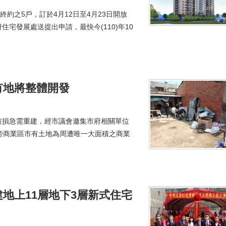
約之5戶，訂於4月12日至4月23日開放
宅發展處送提出申請，最快今(110)年10
有地將整體開發
破損急需重建，經市議會邀集市府相關單位
旁商業區市有土地為周遭唯一大面積之商業
地上11層地下3層新式住宅