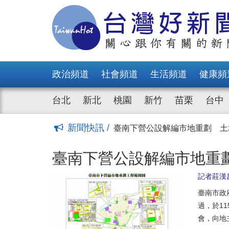
臺南下營公設解編市地重劃 
老宅延壽9/11截止申請 南市
新店寶高園區報編案通過 打造
臺南公辦都更積極招商 已完成規
持續擴大社宅供給完善居住照
政治頻道
社會頻道
生活頻道
健康頻
南市府標售3筆重劃區抵費地 得款
臺南今年5月住宅價格指數微幅
台北
新北
桃園
新竹
苗栗
台中
中和區盛昌段停車場及青年社宅
平鎮首件民辦都更案開工 預計
新聞快訊 /
「青安3.0就是裹著糖衣的毒
(19:24)
臺南下營公設解編市地重劃 
老宅延壽9/11截止申請 南市
臺南下營公設解編市地重
新店寶高園區報編案通過 打造
記者莊漢
臺南公辦都更積極招商 已完成規
持續擴大社宅供給完善居住照
臺南市政
南市府標售3筆重劃區抵費地 得款
過，於1
臺南今年5月住宅價格指數微幅
會，向地