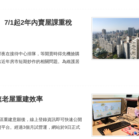
 7/1起2年內賣屋課重稅
深夜在接待中心排隊，等開賣時得先機搶購
出近年房市短期炒作的相關問題。為維護居
速老屋重建效率
社區重建意願後，線上登錄資訊即可快速公開
平台。經過3個月試營運，網站於9日正式