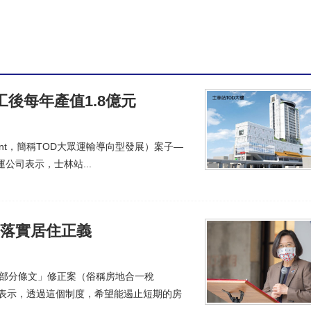
動土 打造全齡共融宜居生活新據點
(15:09)
118年完工
(17:10)
藥」 時力轟賴政府「騙年輕人上車」：腰斬社宅、幫建商清庫存
工後每年產值1.8億元
lopment，簡稱TOD大眾運輸導向型發展）案子—
公司表示，士林站...
：落實居住正義
法部分條文」修正案（俗稱房地合一稅
)日表示，透過這個制度，希望能遏止短期的房