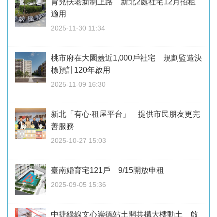
育兒扶老新制上路 新北2處社宅12月招租
適用
2025-11-30 11:34
桃市府在大園蓋近1,000戶社宅 規劃監造決
標預計120年啟用
2025-11-09 16:30
新北「有心‧租屋平台」 提供市民朋友更完
善服務
2025-10-27 15:03
臺南婚育宅121戶 9/15開放申租
2025-09-05 15:36
中捷綠線文心崇德站土開共構大樓動土 啟