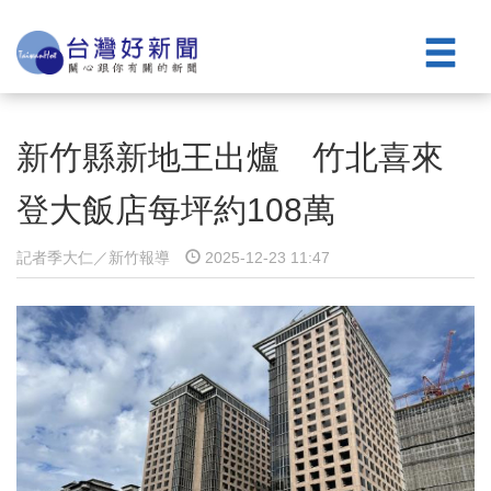
新竹縣新地王出爐 竹北喜來
登大飯店每坪約108萬
記者季大仁／新竹報導
2025-12-23 11:47