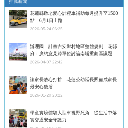
推薦新聞
花蓮縣敬老愛心計程車補助每月提升至1500
點 6月1日上路
2026-05-24 06:25
辦理國土計畫吉安鄉村地區整體規劃 花縣
府：廣納意見跨單位討論南埔重劃區議題
2026-04-07 22:42
讓家長放心打拚 花蓮公幼延長照顧成家長
最安心後盾
2026-01-20 23:22
學童實境體驗大型車視野死角 從生活中落
實交通安全守護力