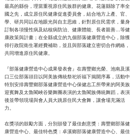
最高的縣份，理當重視原住民族群的健康。花蓮縣除了率全
國之先，成立原住民健康促進委員會，結合地方上產、官、
學、研共同以在地眼光與自主思維，針對原住民需求，量身
訂制各項慢性病及結核病防治、健康體能、長者親善…等健
康政策與計畫；在全縣成立的九個部落健康營造中心，除獲
得行政院衛生署經費補助，並且與部落建立密切合作網絡，
共同增進原住民健康。
『部落健康營造中心成果發表會』在壽豐鄉光榮、池南及溪
口三位部落頭目以阿美族傳統祭祀祈福下揭開序幕，活動中
特別安排壽豐鄉部落健康營造中心保健志工所帶來的阿美族
迎賓舞及太魯閣峽谷樂舞團表演的太魯閣族傳統舞蹈，表演
後並帶領現場與會人員大跳原住民大會舞，讓會場充滿活
力。
在獎項的鼓勵方面，分別頒發了最佳創意獎：壽豐鄉部落健
康營造中心、最佳特色獎：卓溪鄉部落健康營造中心、最佳