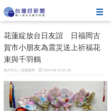
花蓮綻放台日友誼 日福岡古
賀市小朋友為震災送上祈福花
束與千羽鶴
地方中心／花蓮報導
2024-08-13 01:39