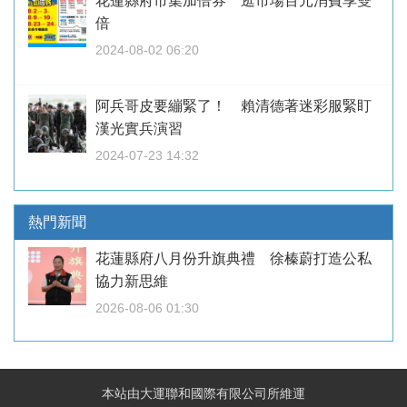
花蓮縣府市集加倍券 逛市場百元消費享雙
倍
2024-08-02 06:20
阿兵哥皮要繃緊了！ 賴清德著迷彩服緊盯
漢光實兵演習
2024-07-23 14:32
熱門新聞
花蓮縣府八月份升旗典禮 徐榛蔚打造公私
協力新思維
2026-08-06 01:30
本站由大運聯和國際有限公司所維運