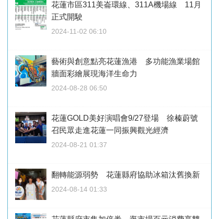
花蓮市區311美崙環線、311A機場線 11月
正式開駛
2024-11-02 06:10
藝術與創意點亮花蓮漁港 多功能漁業場館
牆面彩繪展現海洋生命力
2024-08-28 06:50
花蓮GOLD美好演唱會9/27登場 徐榛蔚號
召民眾走進花蓮一同振興觀光經濟
2024-08-21 01:37
翻轉能源弱勢 花蓮縣府協助冰箱汰舊換新
2024-08-14 01:33