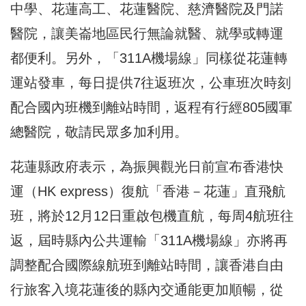
中學、花蓮高工、花蓮醫院、慈濟醫院及門諾
醫院，讓美崙地區民行無論就醫、就學或轉運
都便利。另外，「311A機場線」同樣從花蓮轉
運站發車，每日提供7往返班次，公車班次時刻
配合國內班機到離站時間，返程有行經805國軍
總醫院，敬請民眾多加利用。
花蓮縣政府表示，為振興觀光日前宣布香港快
運（HK express）復航「香港－花蓮」直飛航
班，將於12月12日重啟包機直航，每周4航班往
返，屆時縣內公共運輸「311A機場線」亦將再
調整配合國際線航班到離站時間，讓香港自由
行旅客入境花蓮後的縣內交通能更加順暢，從