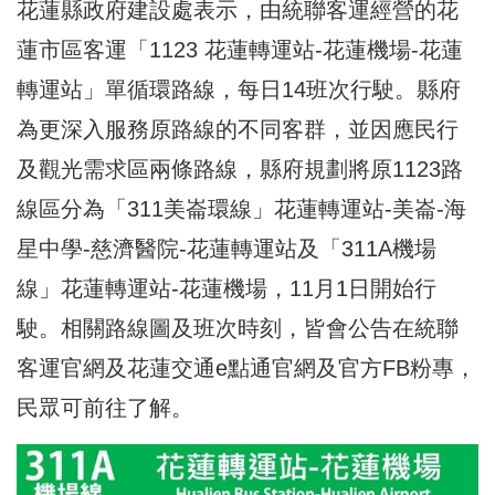
花蓮縣政府建設處表示，由統聯客運經營的花
蓮市區客運「1123 花蓮轉運站-花蓮機場-花蓮
轉運站」單循環路線，每日14班次行駛。縣府
為更深入服務原路線的不同客群，並因應民行
及觀光需求區兩條路線，縣府規劃將原1123路
線區分為「311美崙環線」花蓮轉運站-美崙-海
星中學-慈濟醫院-花蓮轉運站及「311A機場
線」花蓮轉運站-花蓮機場，11月1日開始行
駛。相關路線圖及班次時刻，皆會公告在統聯
客運官網及花蓮交通e點通官網及官方FB粉專，
民眾可前往了解。