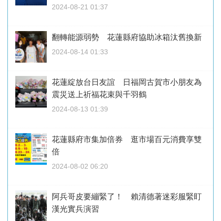
2024-08-21 01:37
翻轉能源弱勢 花蓮縣府協助冰箱汰舊換新
2024-08-14 01:33
花蓮綻放台日友誼 日福岡古賀市小朋友為
震災送上祈福花束與千羽鶴
2024-08-13 01:39
花蓮縣府市集加倍券 逛市場百元消費享雙
倍
2024-08-02 06:20
阿兵哥皮要繃緊了！ 賴清德著迷彩服緊盯
漢光實兵演習