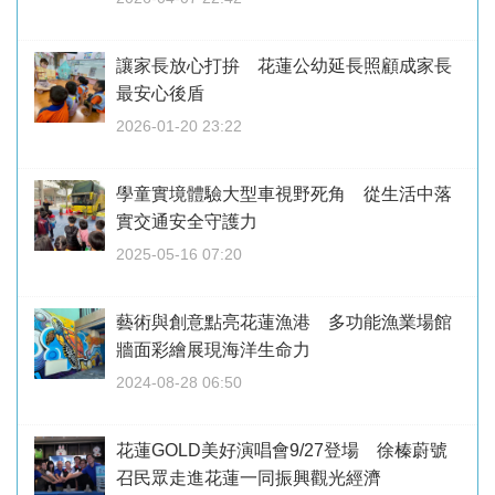
讓家長放心打拚 花蓮公幼延長照顧成家長
最安心後盾
2026-01-20 23:22
學童實境體驗大型車視野死角 從生活中落
實交通安全守護力
2025-05-16 07:20
藝術與創意點亮花蓮漁港 多功能漁業場館
牆面彩繪展現海洋生命力
2024-08-28 06:50
花蓮GOLD美好演唱會9/27登場 徐榛蔚號
召民眾走進花蓮一同振興觀光經濟