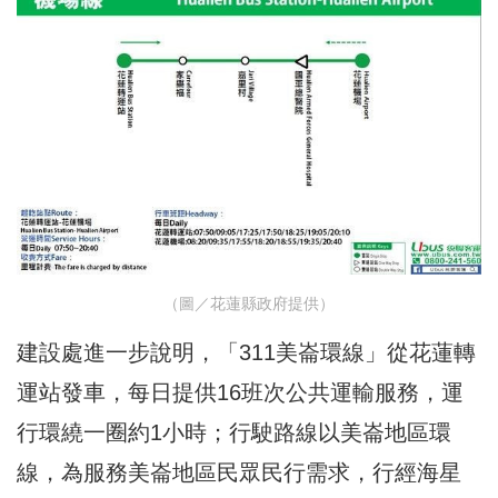
（圖／花蓮縣政府提供）
建設處進一步說明，「311美崙環線」從花蓮轉
運站發車，每日提供16班次公共運輸服務，運
行環繞一圈約1小時；行駛路線以美崙地區環
線，為服務美崙地區民眾民行需求，行經海星