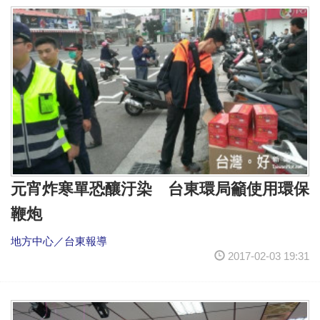
元宵炸寒單恐釀汙染 台東環局籲使用環保
鞭炮
地方中心／台東報導
2017-02-03 19:31