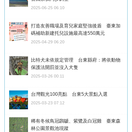
2025-06-25 06:10
打造友善職場及育兒家庭堅強後盾 臺東加
碼補助新建托兒設施最高達550萬元
2025-04-29 06:20
比特犬未依規定管理 台東縣府：將依動物
保護法開罰並沒入犬隻
2025-03-26 00:11
台灣觀光100亮點 台東5大景點入選
2025-03-23 07:12
稀有冬候鳥冠鸊鷈、紫鷺及白冠雞 臺東森
林公園景觀池現蹤