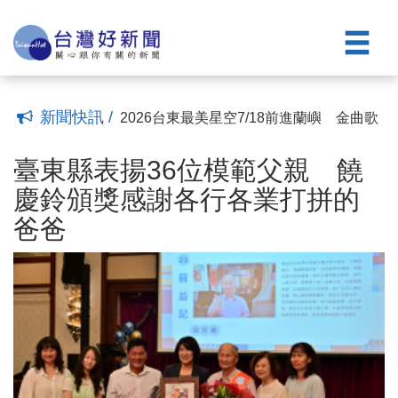
陳瑩競總主委、劉櫂豪任總幹事
「世界的入口：南島台灣」為題從台東連
(15:23)
結世界 115年國慶焰火點亮東海岸
115學年度校長布達典禮 饒慶鈴頒聘書
(00:06)
期許專業領航、注入教育新動能
打造人車分流、安心搭船新動線 蘭嶼開
(01:17)
元港候船室暨聯外道路工程動土
應毒駕事故攀升 臺東警分局強化攔檢執
(01:39)
勤安全訓練
2026《東！帶我走》演唱會9/12、13台東
(00:26)
新聞快訊 /
登場 打造全台最嗨戶外KTV音樂節
2026台東最美星空7/18前進蘭嶼 金曲歌
(06:00)
王陳建年與小飛魚文化展演隊共譜島嶼星
臺東縣表揚36位模範父親 饒慶鈴頒獎感
夜
謝各行各業打拼的爸爸
2026台東最美星空音樂會！金曲歌王乱彈
(07:00)
(01:16)
臺東縣表揚36位模範父親 饒
阿翔、守夜人領銜 8日改至成功海濱公園
關山警攜手金融機構精進阻詐演練 強化
慶鈴頒獎感謝各行各業打拼的
開唱
關懷提問守護民眾財產安全
綠營台東縣長選情整合成功 蔡英文坐鎮
(07:12)
(01:15)
爸爸
陳瑩競總主委、劉櫂豪任總幹事
「世界的入口：南島台灣」為題從台東連
(15:23)
結世界 115年國慶焰火點亮東海岸
115學年度校長布達典禮 饒慶鈴頒聘書
(00:06)
期許專業領航、注入教育新動能
打造人車分流、安心搭船新動線 蘭嶼開
(01:17)
元港候船室暨聯外道路工程動土
應毒駕事故攀升 臺東警分局強化攔檢執
(01:39)
勤安全訓練
2026《東！帶我走》演唱會9/12、13台東
(00:26)
登場 打造全台最嗨戶外KTV音樂節
2026台東最美星空7/18前進蘭嶼 金曲歌
(06:00)
王陳建年與小飛魚文化展演隊共譜島嶼星
夜
(07:00)