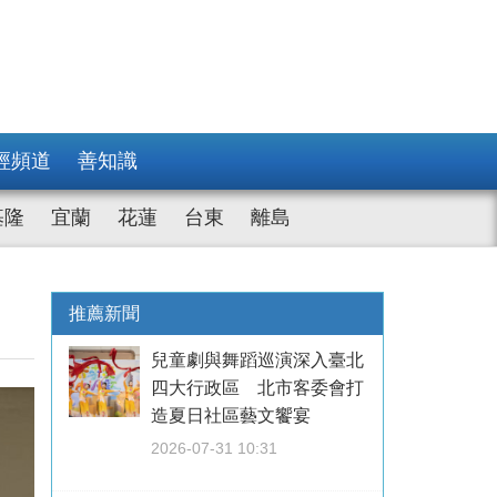
經頻道
善知識
基隆
宜蘭
花蓮
台東
離島
推薦新聞
兒童劇與舞蹈巡演深入臺北
四大行政區 北市客委會打
造夏日社區藝文饗宴
2026-07-31 10:31