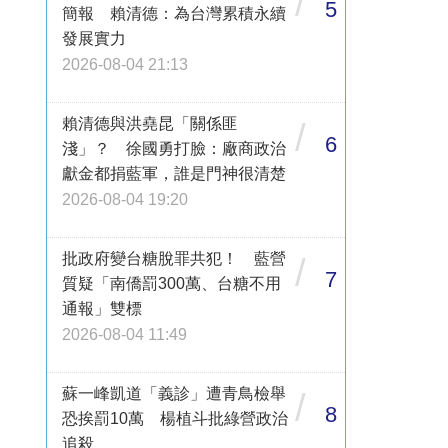
/
5
簡報 賴清德：為台灣累積永續
發展實力
2026-08-04 21:13
賴清德與洪堯昆「關係匪
/
6
淺」？ 徐國勇打臉：廠商政治
獻金都捐藍軍，誰是門神很清楚
2026-08-04 19:20
批政府變台糖脫罪共犯！ 藍營
/
7
質疑「南僑罰300萬、台糖不用
通報」雙標
2026-08-04 11:49
蘇一峰凱道「義診」遭青鳥檢舉
/
8
恐挨罰10萬 楊植斗批綠營政治
追殺