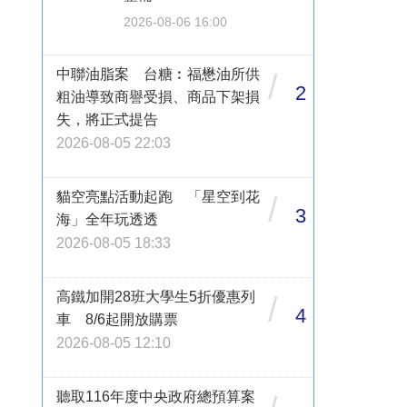
2026-08-06 16:00
中聯油脂案 台糖︰福懋油所供
/
2
粗油導致商譽受損、商品下架損
失，將正式提告
2026-08-05 22:03
貓空亮點活動起跑 「星空到花
/
3
海」全年玩透透
2026-08-05 18:33
高鐵加開28班大學生5折優惠列
/
4
車 8/6起開放購票
2026-08-05 12:10
聽取116年度中央政府總預算案