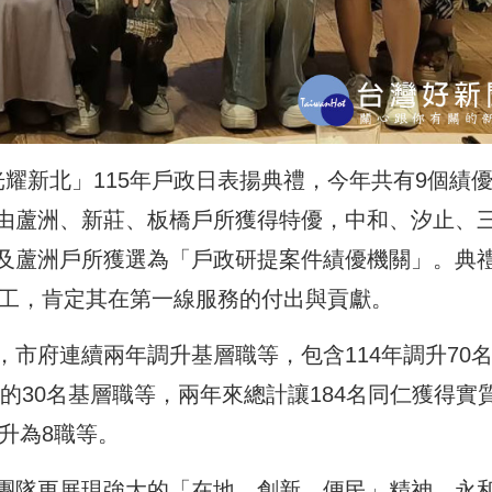
耀新北」115年戶政日表揚典禮，今年共有9個
績
由
蘆洲、新莊、板橋戶所獲得特優
，中和、汐止、
及蘆洲戶所獲選為「戶政研提案件績優機關」。典
志工，肯定其在第一線服務的付出與貢獻。
市府連續兩年調升基層職等，包含114年調升70
整的30名基層職等，兩年來總計讓184名同仁獲得實
升為8職等。
團隊更展現強大的「在地、創新、便民」精神。永