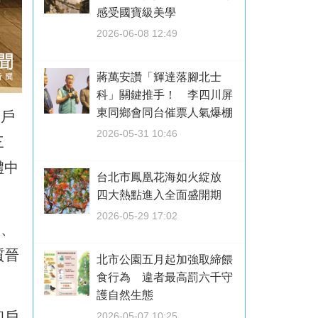
感受國寶級美學
2026-06-08 12:49
蔣萬安讚「輝達落腳北士
科」關鍵推手！ 李四川屏
東同鄉會同台催票人氣爆棚
優戶
2026-05-31 10:46
三
禮中
台北市鳳凰花海如火綻放
四大熱點進入全面盛開期
2026-05-29 17:02
名、
質晉
北市公園五月起加強取締餵
食行為 違者最高罰六千守
護自然生態
和戶
2026-05-07 10:25