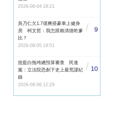
2026-08-04 18:21
吳乃仁欠1.7億爽搭豪車上健身
/
9
房 柯文哲：我怎跟賴清德乾爹
比？
2026-08-05 18:51
批藍白拖垮總預算審查 民進
/
10
黨：立法院恐創下史上最荒謬紀
錄
2026-08-06 12:29