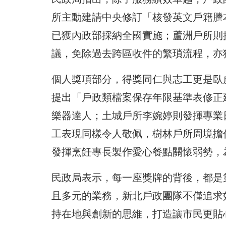
所主動建請中央修訂「核發英文戶籍謄
已獲內政部採納全國實施；蘆洲戶所則
議，免除過去跨區收件的繁瑣流程，亦
個人獎項部分，得獎同仁與志工更是臥
提出「戶政類檔案保存年限基準表修正
樂器達人；土城戶所李婉婷則發揮專業
工表現同樣令人敬佩，樹林戶所周境擔
發揮烹飪專長製作愛心餐點關懷弱勢，
民政局表示，每一座獎牌的背後，都是
且多元的業務，新北戶政團隊不僅追求
持在地與創新的思維，打造讓市民更貼