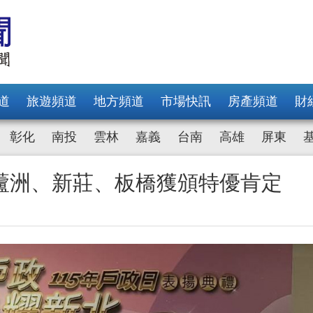
道
旅遊頻道
地方頻道
市場快訊
房產頻道
財
彰化
南投
雲林
嘉義
台南
高雄
屏東
蘆洲、新莊、板橋獲頒特優肯定