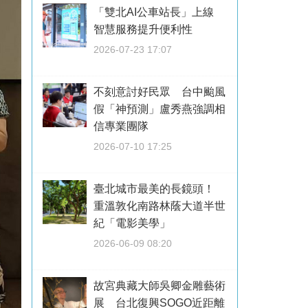
「雙北AI公車站長」上線
智慧服務提升便利性
2026-07-23 17:07
不刻意討好民眾 台中颱風
假「神預測」盧秀燕強調相
信專業團隊
2026-07-10 17:25
臺北城市最美的長鏡頭！
重溫敦化南路林蔭大道半世
紀「電影美學」
2026-06-09 08:20
故宮典藏大師吳卿金雕藝術
展 台北復興SOGO近距離