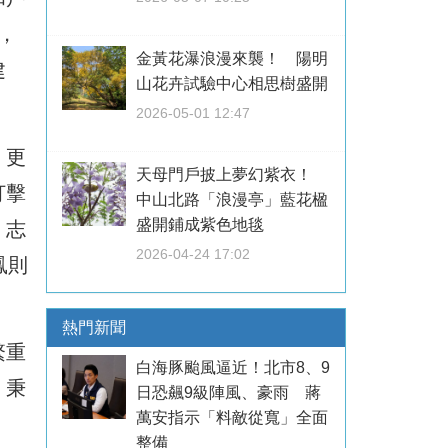
，
金黃花瀑浪漫來襲！ 陽明
建
山花卉試驗中心相思樹盛開
2026-05-01 12:47
，更
天母門戶披上夢幻紫衣！
打擊
中山北路「浪漫亭」藍花楹
盛開鋪成紫色地毯
。志
2026-04-24 17:02
鳳則
熱門新聞
繁重
白海豚颱風逼近！北市8、9
，秉
日恐飆9級陣風、豪雨 蔣
萬安指示「料敵從寬」全面
整備