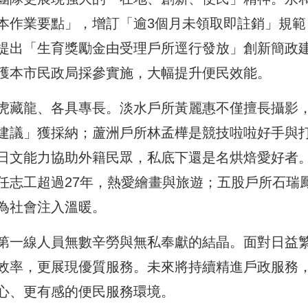
本作業要點」，增訂「逾3個月未領取即註銷」規範
提出「生育獎勵金由受理戶所逕行發放」創新簡政
獲本市民政局採參實施，大幅提升便民效能。
虎藏龍、各具專長。淡水戶所黃麗惠不僅擅長攝影
建議」獲採納；蘆洲戶所林孟樺是競技啦啦好手與
日文能力協助外籍民眾，私底下還是名烘焙愛好者
任志工超過27年，熱愛繪畫與旅遊；五股戶所石瑞
為社會注入溫暖。
第一線人員無數辛勞與無私奉獻的結晶。面對日益
效率，更展現優質服務。未來將持續精進戶政服務
心、更有感的便民服務環境。