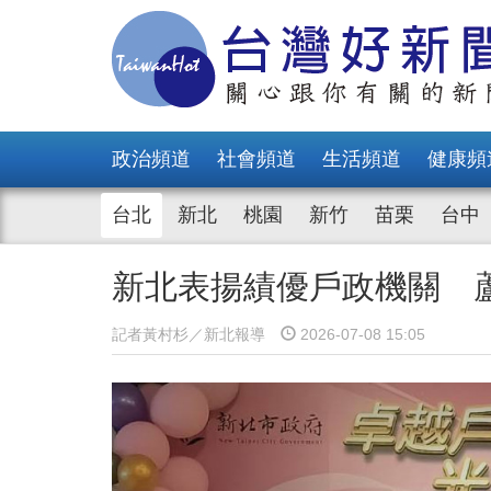
政治頻道
社會頻道
生活頻道
健康頻
台北
新北
桃園
新竹
苗栗
台中
新北表揚績優戶政機關 
記者黃村杉／新北報導
2026-07-08 15:05