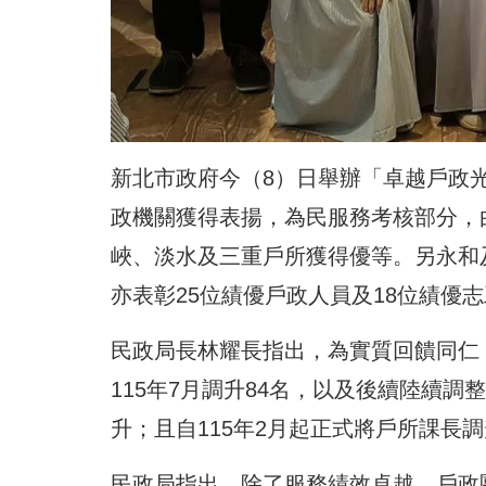
新北市政府今（8）日舉辦「卓越戶政光
政機關
獲得
表揚
，為民服務考核部分，
峽、淡水及三重戶所獲得優等。另永和
亦表彰25位績優戶政人員及18位績優
民政局
長林耀長指出，為實質回饋同仁，
115年7月調升84名，以及後續陸續調
升；且自115年2月起正式將戶所課長調
民政局指出，除了服務績效卓越，戶政