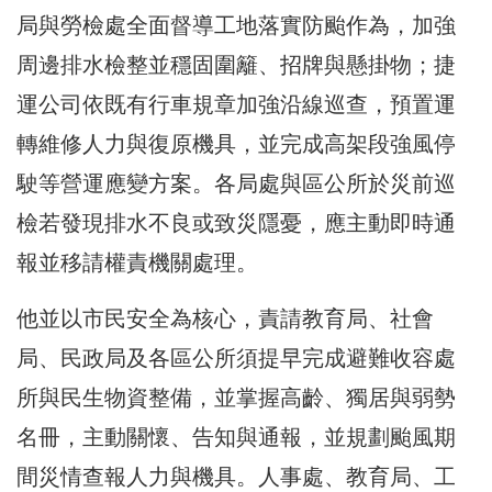
局與勞檢處全面督導工地落實防颱作為，加強
周邊排水檢整並穩固圍籬、招牌與懸掛物；捷
運公司依既有行車規章加強沿線巡查，預置運
轉維修人力與復原機具，並完成高架段強風停
駛等營運應變方案。各局處與區公所於災前巡
檢若發現排水不良或致災隱憂，應主動即時通
報並移請權責機關處理。
他並以市民安全為核心，責請教育局、社會
局、民政局及各區公所須提早完成避難收容處
所與民生物資整備，並掌握高齡、獨居與弱勢
名冊，主動關懷、告知與通報，並規劃颱風期
間災情查報人力與機具。人事處、教育局、工