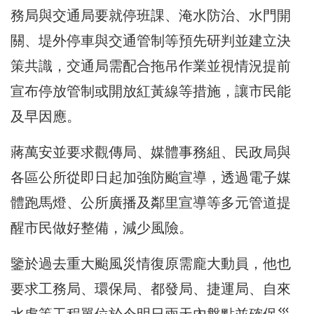
務局與交通局要就停班課、淹水防治、水門開
關、堤外停車與交通管制等預先研判並建立決
策共識，交通局需配合拖吊作業並視情況提前
宣布停放管制或開放紅黃線等措施，讓市民能
及早因應。
蔣萬安並要求觀傳局、媒體事務組、民政局與
各區公所從即日起加強防颱宣導，透過電子媒
體跑馬燈、公所廣播及鄰里宣導等多元管道提
醒市民做好整備，減少風險。
鑒於過去重大颱風災情復原需龐大動員，他也
要求工務局、環保局、都發局、捷運局、自來
水處等工程單位於今明日兩天內盤點並確保災