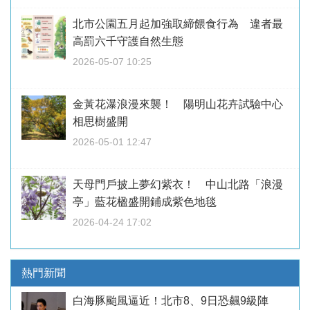
北市公園五月起加強取締餵食行為 違者最
高罰六千守護自然生態
2026-05-07 10:25
金黃花瀑浪漫來襲！ 陽明山花卉試驗中心
相思樹盛開
2026-05-01 12:47
天母門戶披上夢幻紫衣！ 中山北路「浪漫
亭」藍花楹盛開鋪成紫色地毯
2026-04-24 17:02
熱門新聞
白海豚颱風逼近！北市8、9日恐飆9級陣