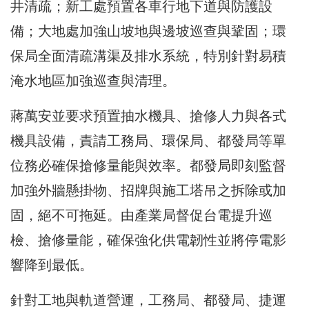
井清疏；新工處預置各車行地下道與防護設
備；大地處加強山坡地與邊坡巡查與鞏固；環
保局全面清疏溝渠及排水系統，特別針對易積
淹水地區加強巡查與清理。
蔣萬安並要求預置抽水機具、搶修人力與各式
機具設備，責請工務局、環保局、都發局等單
位務必確保搶修量能與效率。都發局即刻監督
加強外牆懸掛物、招牌與施工塔吊之拆除或加
固，絕不可拖延。由產業局督促台電提升巡
檢、搶修量能，確保強化供電韌性並將停電影
響降到最低。
針對工地與軌道營運，工務局、都發局、捷運