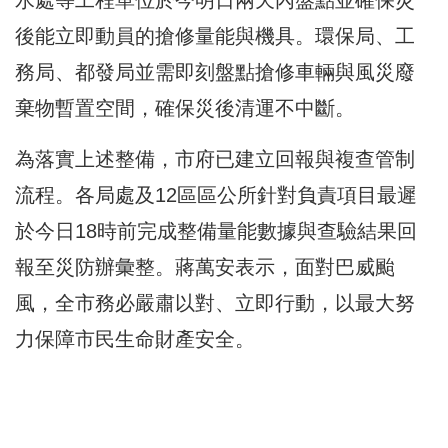
後能立即動員的搶修量能與機具。環保局、工
務局、都發局並需即刻盤點搶修車輛與風災廢
棄物暫置空間，確保災後清運不中斷。
為落實上述整備，市府已建立回報與複查管制
流程。各局處及12區區公所針對負責項目最遲
於今日18時前完成整備量能數據與查驗結果回
報至災防辦彙整。蔣萬安表示，面對巴威颱
風，全市務必嚴肅以對、立即行動，以最大努
力保障市民生命財產安全。