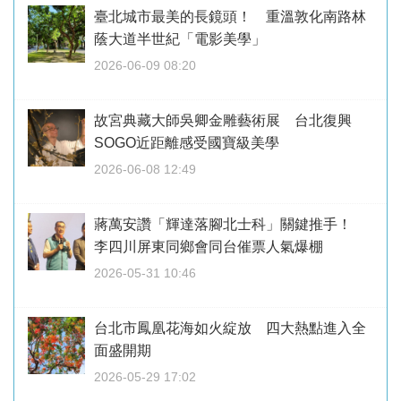
臺北城市最美的長鏡頭！ 重溫敦化南路林
蔭大道半世紀「電影美學」
2026-06-09 08:20
故宮典藏大師吳卿金雕藝術展 台北復興
SOGO近距離感受國寶級美學
2026-06-08 12:49
蔣萬安讚「輝達落腳北士科」關鍵推手！
李四川屏東同鄉會同台催票人氣爆棚
2026-05-31 10:46
台北市鳳凰花海如火綻放 四大熱點進入全
面盛開期
2026-05-29 17:02