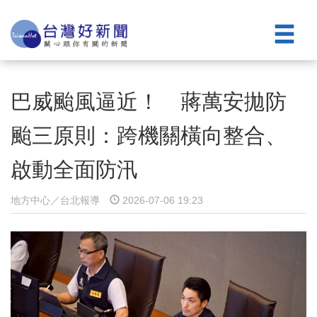
巴威颱風逼近！ 蔣萬安拋防
颱三原則：跨機關橫向整合、
啟動全面防汛
地方中心／台北報導
2026-07-06 19:23