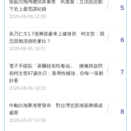
批藍白拖垮總預算審查 民進黨：立法院恐創
/
5
下史上最荒謬紀錄
2026-08-06 12:29
吳乃仁欠1.7億爽搭豪車上健身房 柯文哲：我
/
6
怎跟賴清德乾爹比？
2026-08-05 18:51
電子手鐶貼「萊爾校長吃毒油」 陳佩琪放閃
/
7
祝柯文哲67歲生日：羞辱性極強，但每一張都
好看
2026-08-06 18:13
中颱白海豚海警發布 對台灣北部海面將構成
/
8
威脅
2026-08-07 14:58