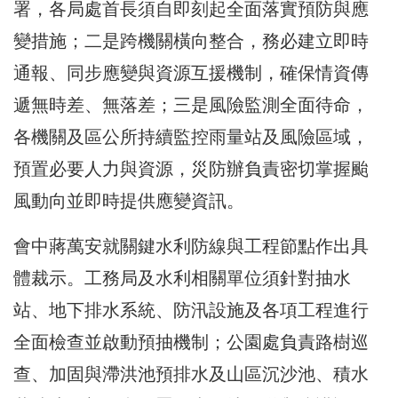
署，各局處首長須自即刻起全面落實預防與應
變措施；二是跨機關橫向整合，務必建立即時
通報、同步應變與資源互援機制，確保情資傳
遞無時差、無落差；三是風險監測全面待命，
各機關及區公所持續監控雨量站及風險區域，
預置必要人力與資源，災防辦負責密切掌握颱
風動向並即時提供應變資訊。
會中蔣萬安就關鍵水利防線與工程節點作出具
體裁示。工務局及水利相關單位須針對抽水
站、地下排水系統、防汛設施及各項工程進行
全面檢查並啟動預抽機制；公園處負責路樹巡
查、加固與滯洪池預排水及山區沉沙池、積水