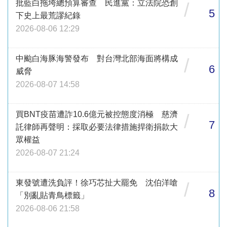
批藍白拖垮總預算審查 民進黨：立法院恐創
/
5
下史上最荒謬紀錄
2026-08-06 12:29
中颱白海豚海警發布 對台灣北部海面將構成
/
6
威脅
2026-08-07 14:58
買BNT疫苗遭詐10.6億元被控態度消極 慈濟
/
7
託律師再聲明：採取必要法律措施捍衛捐款大
眾權益
2026-08-07 21:24
東發號遭洗負評！徐巧芯扯大罷免 沈伯洋嗆
/
8
「別亂貼青鳥標籤」
2026-08-06 21:58