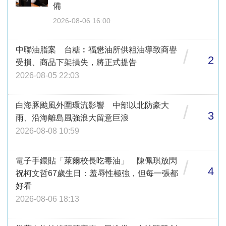
備
2026-08-06 16:00
中聯油脂案 台糖︰福懋油所供粗油導致商譽
/
2
受損、商品下架損失，將正式提告
2026-08-05 22:03
白海豚颱風外圍環流影響 中部以北防豪大
/
3
雨、沿海離島風強浪大留意巨浪
2026-08-08 10:59
電子手鐶貼「萊爾校長吃毒油」 陳佩琪放閃
/
4
祝柯文哲67歲生日：羞辱性極強，但每一張都
好看
2026-08-06 18:13