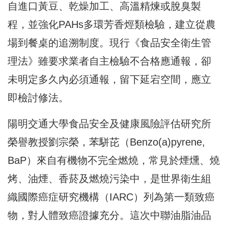
自進口黃豆、乾燥加工、高溫精煉或脫臭製
程，並強化PAHs多環芳香烴類檢驗，建立從農
場到餐桌的追溯制度。現行《食品安全衛生管
理法》雖要求業者自主檢驗不合格應通報，卻
未明定多久內必須通報，留下延宕空間，應立
即檢討修法。
陽明交通大學食品安全及健康風險評估研究所
榮譽教授劉宗榮，苯駢芘（Benzo(a)pyrene,
BaP）來自有機物不完全燃燒，常見於煙燻、燒
烤、油煙、香菸及燃燒污染中，是世界衛生組
織國際癌症研究機構（IARC）列為第一類致癌
物，對人體致癌證據充分。這次中聯油脂油品