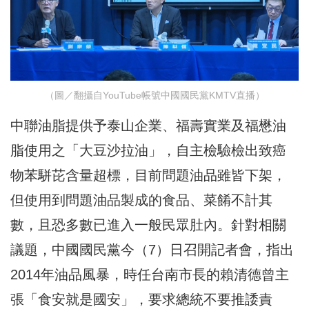
（圖／翻攝自YouTube帳號中國國民黨KMTV直播）
中聯油脂提供予泰山企業、福壽實業及福懋油
脂使用之「大豆沙拉油」，自主檢驗檢出致癌
物苯駢芘含量超標，目前問題油品雖皆下架，
但使用到問題油品製成的食品、菜餚不計其
數，且恐多數已進入一般民眾肚內。針對相關
議題，中國國民黨今（7）日召開記者會，指出
2014年油品風暴，時任台南市長的賴清德曾主
張「食安就是國安」，要求總統不要推諉責