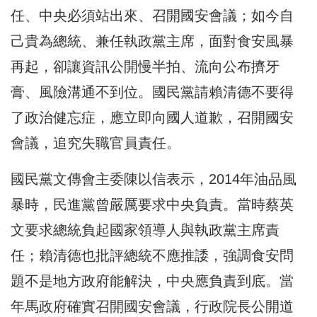
任、中央必須站出來、召開國安會議；如今自
己貴為總統、兼任執政黨主席，面對食安風暴
再起，卻讓資訊公開慢半拍、流向公布擠牙
膏、風險溝通不到位。國民黨請賴清德不要得
了政治健忘症，應立即向國人道歉，召開國安
會議，追究失職官員責任。
國民黨文傳會主委陳以信表示，2014年油品風
暴時，民進黨曾嚴厲要求中央負責。當時蔡英
文要求總統負起國家領導人與執政黨主席責
任；賴清德也批評總統不應推諉，強調食安問
題不是地方政府能解決，中央應負責到底。當
年馬政府確實召開國安會議，行政院長公開道