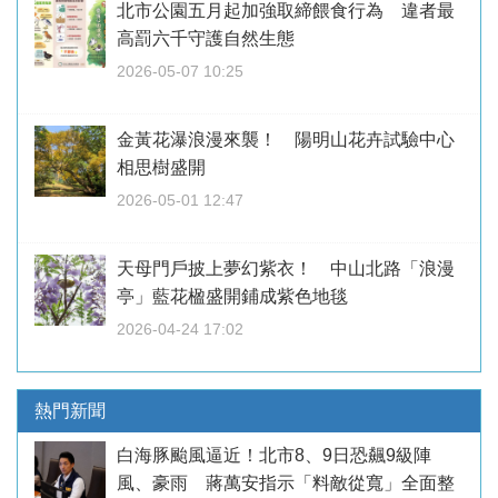
北市公園五月起加強取締餵食行為 違者最
高罰六千守護自然生態
2026-05-07 10:25
金黃花瀑浪漫來襲！ 陽明山花卉試驗中心
相思樹盛開
2026-05-01 12:47
天母門戶披上夢幻紫衣！ 中山北路「浪漫
亭」藍花楹盛開鋪成紫色地毯
2026-04-24 17:02
熱門新聞
白海豚颱風逼近！北市8、9日恐飆9級陣
風、豪雨 蔣萬安指示「料敵從寬」全面整