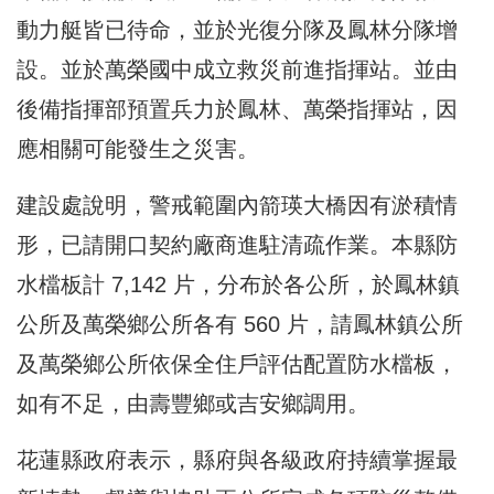
動力艇皆已待命，並於光復分隊及鳳林分隊增
設。並於萬榮國中成立救災前進指揮站。並由
後備指揮部預置兵力於鳳林、萬榮指揮站，因
應相關可能發生之災害。
建設處說明，警戒範圍內箭瑛大橋因有淤積情
形，已請開口契約廠商進駐清疏作業。本縣防
水檔板計 7,142 片，分布於各公所，於鳳林鎮
公所及萬榮鄉公所各有 560 片，請鳳林鎮公所
及萬榮鄉公所依保全住戶評估配置防水檔板，
如有不足，由壽豐鄉或吉安鄉調用。
花蓮縣政府表示，縣府與各級政府持續掌握最