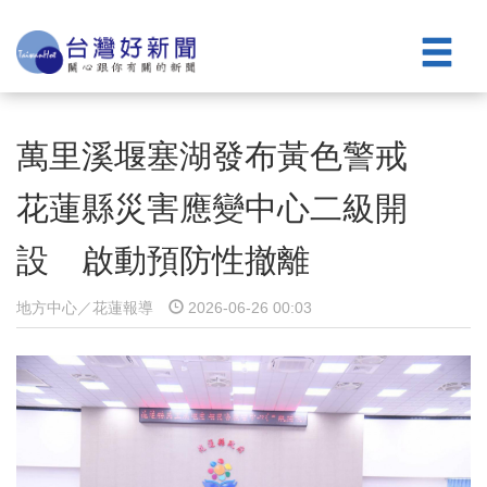
萬里溪堰塞湖發布黃色警戒
花蓮縣災害應變中心二級開
設 啟動預防性撤離
地方中心／花蓮報導
2026-06-26 00:03