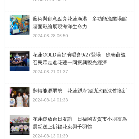
藝術與創意點亮花蓮漁港 多功能漁業場館
牆面彩繪展現海洋生命力
2024-08-28 06:50
花蓮GOLD美好演唱會9/27登場 徐榛蔚號
召民眾走進花蓮一同振興觀光經濟
2024-08-21 01:37
翻轉能源弱勢 花蓮縣府協助冰箱汰舊換新
2024-08-14 01:33
花蓮綻放台日友誼 日福岡古賀市小朋友為
震災送上祈福花束與千羽鶴
2024-08-13 01:39