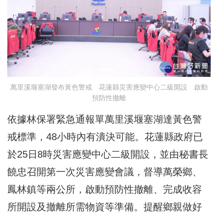
萬里溪堰塞湖發布黃色警戒 花蓮縣災害應變中心二級開設 啟動
預防性撤離
依據林保署緊急通報單萬里溪堰塞湖達黃色警
戒標準，48小時內有潰決可能。花蓮縣政府已
於25日8時災害應變中心二級開設，並由秘書長
饒忠召開第一次災害應變會議，督導萬榮鄉、
鳳林鎮等兩公所，啟動預防性撤離、完成收容
所開設及撤離所需物資等準備。提醒鄉親做好