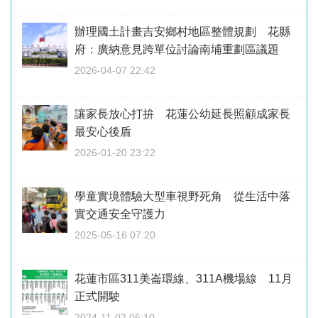
辦理國土計畫吉安鄉村地區整體規劃 花縣
府：廣納意見跨單位討論南埔重劃區議題
2026-04-07 22:42
讓家長放心打拚 花蓮公幼延長照顧成家長
最安心後盾
2026-01-20 23:22
學童實境體驗大型車視野死角 從生活中落
實交通安全守護力
2025-05-16 07:20
花蓮市區311美崙環線、311A機場線 11月
正式開駛
2024-11-02 06:10