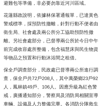
避難包等準備，非必要勿靠近河川區域。
花蓮縣政說明，依據林保署通報單，已達黃色
警戒標準，採預防性撤離，針對行動不便者由
衛生局、社會處及兩公所分工協助預防性撤
離。另社會處部分，已督導兩公所於今日中午
前完成收容處所整備，包含福慧床與民生物資
等物品之預置和行動沐浴間之租借。
保全戶調查部分，民政處已督導兩公所進行調
查，保全戶共72戶208人，其中萬榮鄉23戶92
人，鳳林鎮49戶、106人。因應升級為紅色警
戒，廣播通知部分，警察局及消防局相關宣導
車輛、設備及人力整備完畢。各消防分隊救生