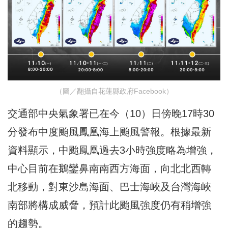
（圖／翻攝自花蓮縣政府Facebook）
交通部中央氣象署已在今（10）日傍晚17時30
分發布中度颱風鳳凰海上颱風警報。根據最新
資料顯示，中颱鳳凰過去3小時強度略為增強，
中心目前在鵝鑾鼻南南西方海面，向北北西轉
北移動，對東沙島海面、巴士海峽及台灣海峽
南部將構成威脅，預計此颱風強度仍有稍增強
的趨勢。