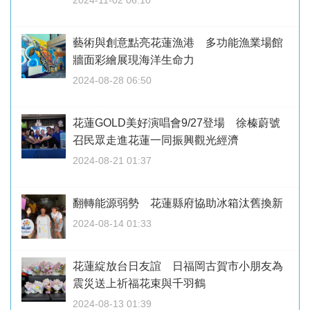
2024-11-02 06:10
藝術與創意點亮花蓮漁港 多功能漁業場館
牆面彩繪展現海洋生命力
2024-08-28 06:50
花蓮GOLD美好演唱會9/27登場 徐榛蔚號
召民眾走進花蓮一同振興觀光經濟
2024-08-21 01:37
翻轉能源弱勢 花蓮縣府協助冰箱汰舊換新
2024-08-14 01:33
花蓮綻放台日友誼 日福岡古賀市小朋友為
震災送上祈福花束與千羽鶴
2024-08-13 01:39