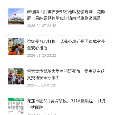
辦理國土計畫吉安鄉村地區整體規劃 花縣
府：廣納意見跨單位討論南埔重劃區議題
2026-04-07 22:42
讓家長放心打拚 花蓮公幼延長照顧成家長
最安心後盾
2026-01-20 23:22
學童實境體驗大型車視野死角 從生活中落
實交通安全守護力
2025-05-16 07:20
花蓮市區311美崙環線、311A機場線 11月
正式開駛