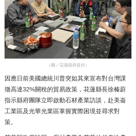
（圖／花蓮縣府提供）
因應日前美國總統川普突如其來宣布對台灣課
徵高達32%關稅的貿易政策，花蓮縣長徐榛蔚
指示縣府團隊立即啟動石材產業訪談，赴美崙
工業區及光華光業區掌握實際困境並尋求對
策。