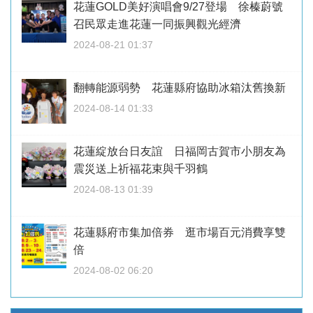
花蓮GOLD美好演唱會9/27登場 徐榛蔚號
召民眾走進花蓮一同振興觀光經濟
2024-08-21 01:37
翻轉能源弱勢 花蓮縣府協助冰箱汰舊換新
2024-08-14 01:33
花蓮綻放台日友誼 日福岡古賀市小朋友為
震災送上祈福花束與千羽鶴
2024-08-13 01:39
花蓮縣府市集加倍券 逛市場百元消費享雙
倍
2024-08-02 06:20