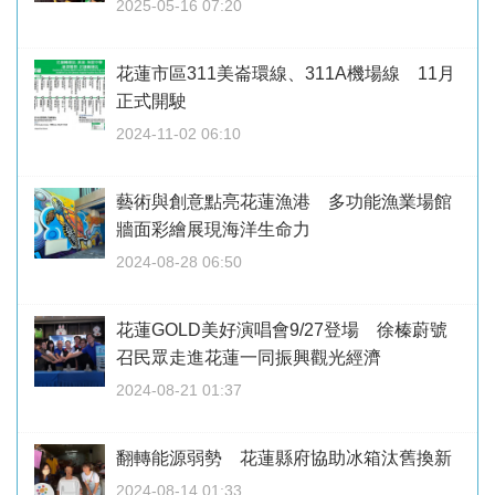
2025-05-16 07:20
花蓮市區311美崙環線、311A機場線 11月
正式開駛
2024-11-02 06:10
藝術與創意點亮花蓮漁港 多功能漁業場館
牆面彩繪展現海洋生命力
2024-08-28 06:50
花蓮GOLD美好演唱會9/27登場 徐榛蔚號
召民眾走進花蓮一同振興觀光經濟
2024-08-21 01:37
翻轉能源弱勢 花蓮縣府協助冰箱汰舊換新
2024-08-14 01:33