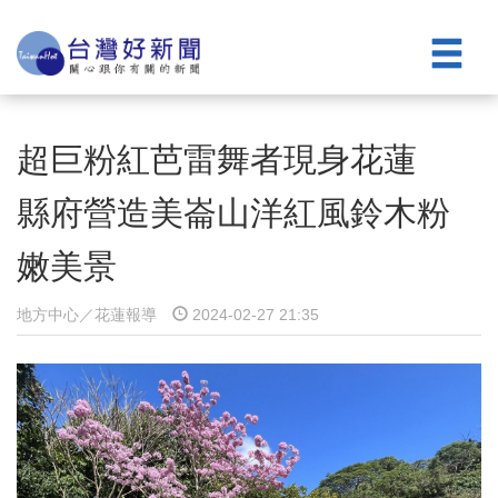
超巨粉紅芭雷舞者現身花蓮
縣府營造美崙山洋紅風鈴木粉
嫩美景
地方中心／花蓮報導
2024-02-27 21:35