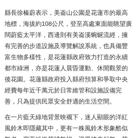
縣長徐榛蔚表示，美崙山公園是花蓮市的最高
地標，海拔約108公尺，登至高處東面能眺望廣
闊蔚藍太平洋，西邊則有美崙溪蜿蜒流經，擁
有完善的步道設施及導覽解說系統，也具備豐
富生物多樣性，是花蓮縣政府致力打造的永續
都市綠洲，亦是花蓮人晨昏運動、休閒觀景的
後花園。花蓮縣政府投入縣府預算和爭取中央
經費每年近千萬元於日常維管和設施設備完
善，只為提供民眾安全舒適的生活空間。
在一片藍天綠地背景映襯下，迷人顯眼的洋紅
風鈴木即隱藏其中，更有一株風鈴木形象酷似