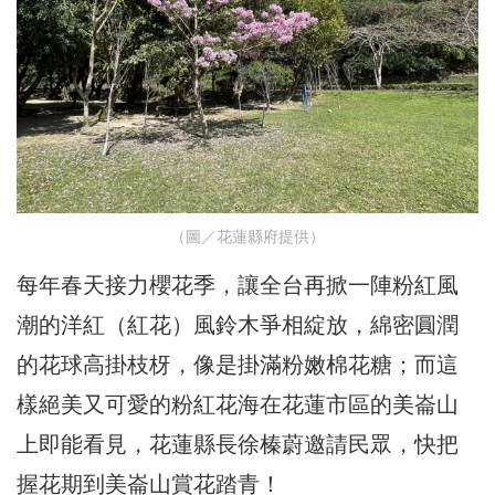
（圖／花蓮縣府提供）
每年春天接力櫻花季，讓全台再掀一陣粉紅風
潮的洋紅（紅花）風鈴木爭相綻放，綿密圓潤
的花球高掛枝枒，像是掛滿粉嫩棉花糖；而這
樣絕美又可愛的粉紅花海在花蓮市區的美崙山
上即能看見，花蓮縣長徐榛蔚邀請民眾，快把
握花期到美崙山賞花踏青！