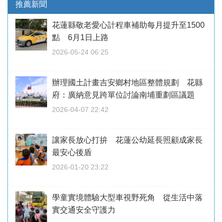
推薦新聞
花蓮縣敬老愛心計程車補助每月提升至1500
點 6月1日上路
2026-05-24 06:25
辦理國土計畫吉安鄉村地區整體規劃 花縣
府：廣納意見跨單位討論南埔重劃區議題
2026-04-07 22:42
讓家長放心打拚 花蓮公幼延長照顧成家長
最安心後盾
2026-01-20 23:22
學童實境體驗大型車視野死角 從生活中落
實交通安全守護力