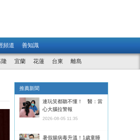
經頻道
善知識
基隆
宜蘭
花蓮
台東
離島
推薦新聞
連玩笑都聽不懂！ 醫：當
心大腦拉警報
2026-08-05 11:35
暑假腸病毒升溫！1歲童睡