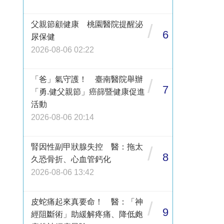
父親節顧健康 桃園醫院提醒泌
/
6
尿保健
2026-08-06 02:22
「爸」氣守護！ 臺南醫院舉辦
/
7
「勇.健父親節」癌篩暨健康促進
活動
2026-08-06 20:14
腎因性副甲狀腺失控 醫：拖太
/
8
久恐骨折、心血管鈣化
2026-08-06 13:42
皮蛇痛起來真要命！ 醫：「神
/
9
經阻斷術」助緩解疼痛、降低皰