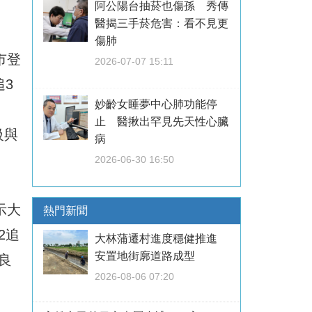
阿公陽台抽菸也傷孫 秀傳
醫揭三手菸危害：看不見更
傷肺
市登
2026-07-07 15:11
3
妙齡女睡夢中心肺功能停
、
止 醫揪出罕見先天性心臟
級與
病
2026-06-30 16:50
示大
熱門新聞
2追
大林蒲遷村進度穩健推進
安置地街廓道路成型
良
2026-08-06 07:20