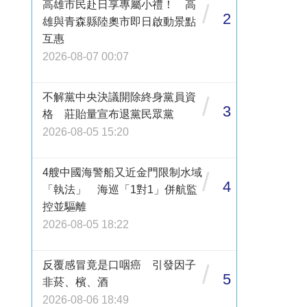
高雄市民赴日享專屬小禮！ 高
/
2
雄與青森縣陸奧市即日啟動景點
互惠
2026-08-07 00:07
不解黨中央決議開除終身黨員資
/
3
格 莊貽量宣布退黨民眾黨
2026-08-05 15:20
4艘中國海警船又近金門限制水域
/
4
「執法」 海巡「1對1」併航監
控並驅離
2026-08-05 18:22
反覆感冒竟是口咽癌 引發因子
/
5
非菸、檳、酒
2026-08-06 18:49