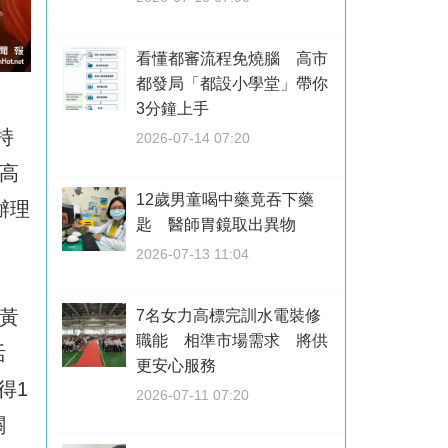
看懂都審流程免燒腦 高市
都發局「都設小學堂」帶你
3分鐘上手
持
2026-07-14 07:20
高
12歲男童喝中藥竟吞下藥
辦理
匙 醫師胃鏡取出異物
2026-07-13 11:04
黃
7名女力高標完訓水電裝修
職能 相準市場需求 將供
活
更安心服務
得1
2026-07-11 07:20
關