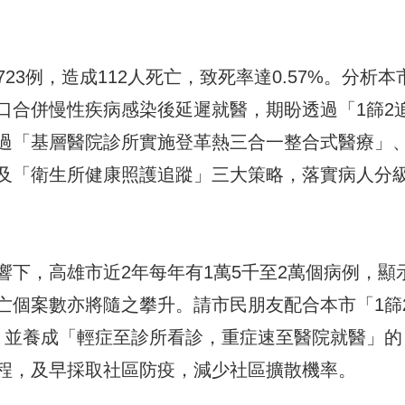
723例，造成112人死亡，致死率達0.57%。分析本
口合併慢性疾病感染後延遲就醫，期盼透過「1篩2追
過「基層醫院診所實施登革熱三合一整合式醫療」
及「衛生所健康照護追蹤」三大策略，落實病人分
下，高雄市近2年每年有1萬5千至2萬個病例，顯
亡個案數亦將隨之攀升。請市民朋友配合本市「1篩
，並養成「輕症至診所看診，重症速至醫院就醫」的
程，及早採取社區防疫，減少社區擴散機率。