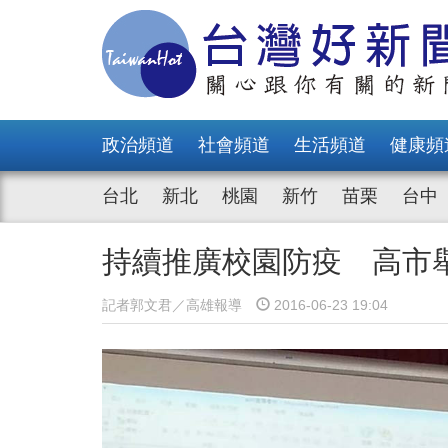
政治頻道
社會頻道
生活頻道
健康頻
台北
新北
桃園
新竹
苗栗
台中
持續推廣校園防疫 高市
記者郭文君／高雄報導
2016-06-23 19:04