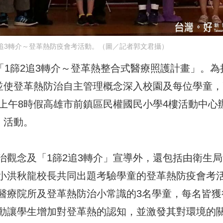
追3轉介～登革熱防疫會考活動。（圖／記者郭文君攝）
動「1篩2追3轉介～登革熱整合式醫療照護計畫」。為
，並使登革熱防治自主管理概念深入校園及每位學童，
上午8時假高雄市前鎮區民權國民小學4樓活動中心
」活動。
治觀念及「1篩2追3轉介」宣導外，還包括由衛生局
小洪秋龍校長共同出題考驗學童的登革熱防疫會考
醫療院所及登革熱防治小常識的3名學童，每名皆獲
動讓學生增加對登革熱的認知，並激發其對環境的