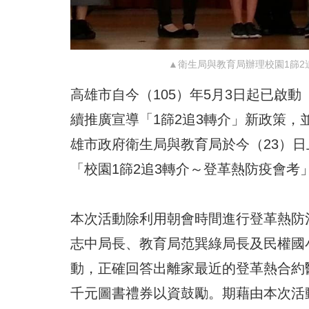
▲衛生局與教育局辦理校園1篩2
高雄市自今（105）年5月3日起已啟
續推廣宣導「1篩2追3轉介」新政策
雄市政府衛生局與教育局於今（23）日
「校園1篩2追3轉介～登革熱防疫會考
本次活動除利用朝會時間進行登革熱防
志中局長、教育局范巽綠局長及民權國
動，正確回答出離家最近的登革熱合約
千元圖書禮券以資鼓勵。期藉由本次活