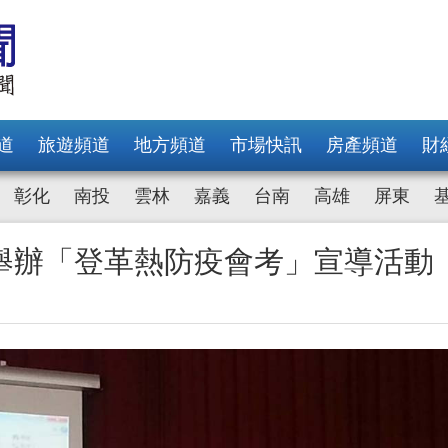
道
旅遊頻道
地方頻道
市場快訊
房產頻道
財
彰化
南投
雲林
嘉義
台南
高雄
屏東
舉辦「登革熱防疫會考」宣導活動