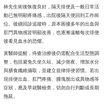
林先生術後恢復良好，隔天排便及一般日常活
動已無明顯疼痛感，出院後隔天便回到工作崗
位。後續回診追蹤時，原本困擾多年的出血與
肛門異物感皆明顯改善，也逐漸遠離每次排便
後看見血水的恐懼。
黃醫師提醒，痔瘡治療後仍需配合生活型態調
整，包括避免久坐久站、減少熬夜、增加水分
與膳食纖維攝取，並建立規律排便習慣。若出
現排便出血、肛門疼痛、腫塊脫出或異物感等
症狀，應及早就醫檢查，切勿自行判斷或長期
拖延。