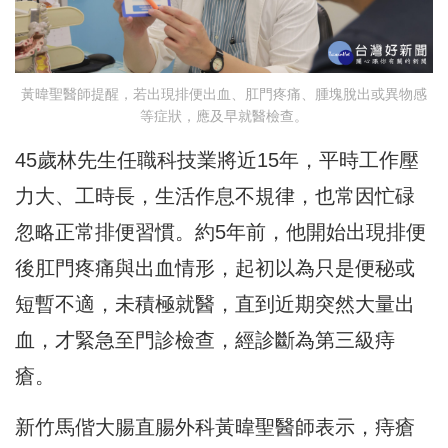
黃暐聖醫師提醒，若出現排便出血、肛門疼痛、腫塊脫出或異物感
等症狀，應及早就醫檢查。
45歲林先生任職科技業將近15年，平時工作壓
力大、工時長，生活作息不規律，也常因忙碌
忽略正常排便習慣。約5年前，他開始出現排便
後肛門疼痛與出血情形，起初以為只是便秘或
短暫不適，未積極就醫，直到近期突然大量出
血，才緊急至門診檢查，經診斷為第三級痔
瘡。
新竹馬偕大腸直腸外科黃暐聖醫師表示，痔瘡