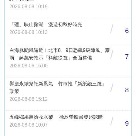
2026-08-08 10:19
「蓮」映山豬湖 漫遊初秋好時光
/
6
2026-08-08 10:13
白海豚颱風逼近！北市8、9日恐飆9級陣風、豪
/
7
雨 蔣萬安指示「料敵從寬」全面整備
2026-08-06 16:00
響應永續祭祀新風氣 竹市推「新紙錢三燒」
/
8
政策
2026-08-06 15:12
五峰鄉果農搶收水梨 徐欣瑩臉書發起認購
/
9
2026-08-08 10:07