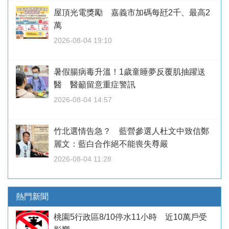
屋頂光電獎勵 嘉義市加碼每瓩2千、最高2
萬
2026-08-04 19:10
暑假腸病毒升溫！1歲童睡夢反覆肌抽躍送
醫 醫籲留意重症警訊
2026-08-04 14:57
竹北選情告急？ 藍營參選人杜文中致信鄭
麗文：藍白合作絕不能喪失尊嚴
2026-08-04 11:28
熱門新聞
桃園5行政區8/10停水11小時 近10萬戶受