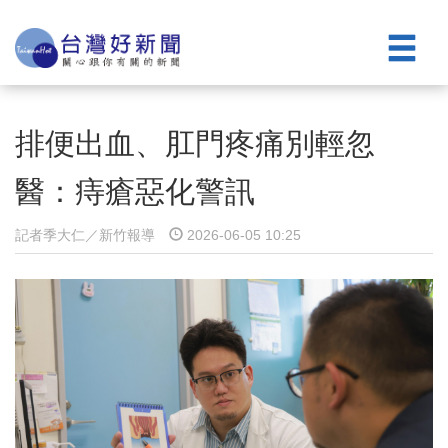
排便出血、肛門疼痛別輕忽
醫：痔瘡惡化警訊
記者季大仁／新竹報導
2026-06-05 10:25