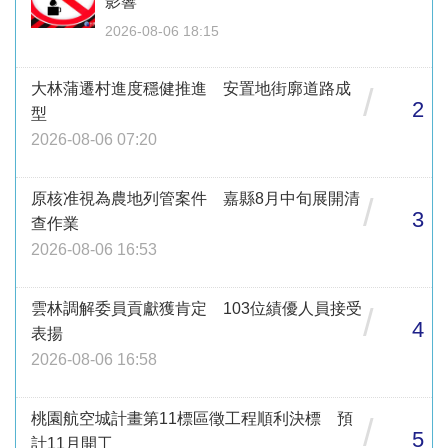
影響
2026-08-06 18:15
大林蒲遷村進度穩健推進 安置地街廓道路成
/
2
型
2026-08-06 07:20
原核准視為農地列管案件 嘉縣8月中旬展開清
/
3
查作業
2026-08-06 16:53
雲林調解委員貢獻獲肯定 103位績優人員接受
/
4
表揚
2026-08-06 16:58
桃園航空城計畫第11標區徵工程順利決標 預
/
5
計11月開工