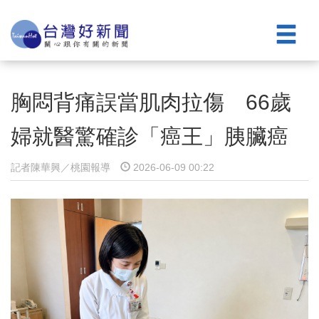
胸悶背痛誤當肌肉拉傷 66歲
婦就醫驚確診「癌王」胰臟癌
記者陳華興／桃園報導
2026-06-09 00:22