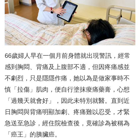
66歲婦人早在一個月前身體就出現警訊，經常
感到胸悶、背痛及上腹部不適，但因疼痛感並
不劇烈，只是隱隱作痛，她以為是做家事時不
慎「拉傷」肌肉，便自行塗抹痠痛藥膏，心想
「過幾天就會好」，因此未特別就醫。直到近
日胸悶與背痛明顯加劇、疼痛難以忍受，才緊
急送至急診，經住院檢查後，竟確診為被稱為
「癌王」的胰臟癌。