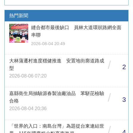
熱門新聞
縫合都市最後缺口 員林大道環狀路網全面
串聯
2026-08-04 20:49
大林蒲遷村進度穩健推進 安置地街廓道路成
/
2
型
2026-08-06 07:20
嘉縣衛生局抽驗源春製油廠油品 苯駢芘檢驗
/
3
合格
2026-08-04 20:36
「世界的入口：南島台灣」為題從台東連結世
/
4