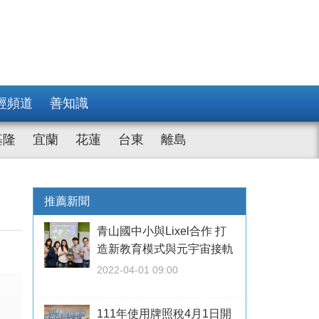
經頻道
善知識
基隆
宜蘭
花蓮
台東
離島
推薦新聞
青山國中小與Lixel合作 打
造新教育模式與元宇宙接軌
2022-04-01 09:00
111年使用牌照稅4月1日開