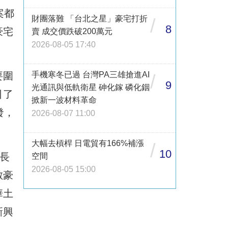
案都
財團落難 「台北之星」豪宅打折
/
8
豪宅
賣 成交價跌破200萬元
2026-08-05 17:40
要圍
手機寒冬已過 台灣PA三雄搶進AI
/
9
光通訊與低軌衛星 砷化鎵 磷化銦
引了
掀新一波材料革命
發，
2026-08-07 11:00
。
大幅去槓桿 日電貿有166%補漲
/
10
長
空間
2026-08-05 15:00
數豪
華土
新興