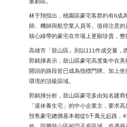
重劃區。
林于翔指出，桃園區豪宅客群約有6成
師、機師與航空業人員等。值得注意的
核心綠帶的豪宅在市場上更顯珍貴，整
高雄市「鼓山區」則以111件成交量
郭銘揮表示，鼓山區豪宅高度集中在美
開頭的路段皆已成為指標門牌。加上坐
環境的頂級區域。
郭銘揮分析，鼓山區豪宅多由知名建商
「退休養生宅」的中小企業主，要求高
預售豪宅總價基本都從5千萬元起跳，4
外，同屬鼓山區的凹子底區域，也憑藉