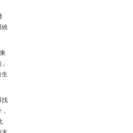
醫
環繞
東
術」
養生
尋找
升，
此
指名