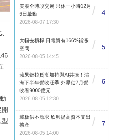
美股全時段交易 只休一小時12月
/
4
6日啟動
2026-08-07 17:30
北、
大幅去槓桿 日電貿有166%補漲
/
5
空間
46
2026-08-05 14:45
五
蘋果鏈拉貨潮加持與AI共振！鴻
/
6
海下半年營收旺季 外界估7月營
收看9000億元
動
2026-08-05 12:30
從開
載板供不應求 欣興提高資本支出
/
大型
7
擴產
2026-08-05 14:00