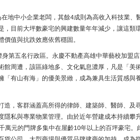
為在地中小企業老闆，其餘4成則為高收入科技業、
是，目前大坪數豪宅的興建數量年年減少，讓這類
體價值與抗跌效應依舊穩固。
，躋身第五名行政區。永慶不動產高雄中華藝校加盟店
術館周遭，該區綠地多、文化氣息濃厚，凡是「美
擁「有山有海」的優美景緻，成為兼具生活質感與
打造，客群涵蓋高所得的律師、建築師、醫師、及
度隱私與專業物業管理。由於近年營建成本持續攀
千萬元的門牌多集中在屋齡10年以上的百坪豪宅。
百貨公司、大型商場與優質品牌建商的加持，成為