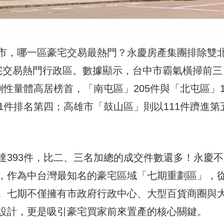
市，哪一區豪宅交易最熱門？永慶房產集團排除雙
宅交易熱門行政區。數據顯示，台中市霸氣橫掃前三
性量體高居榜首，「南屯區」205件與「北屯區」1
1件排名第四；高雄市「鼓山區」則以111件躋進第
達393件，比二、三名加總的成交件數還多！永慶不
，作為中台灣最知名的豪宅區域「七期重劃區」，
。七期不僅擁有市政府行政中心、大型百貨商圈與
設計，更是吸引豪宅買家前來置產的核心關鍵。