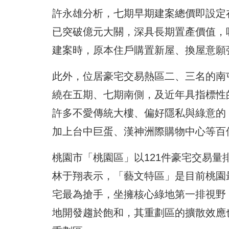
許永雄分析，七期早期建案總價即設定
已突破億元大關，深具長期置產價值，
建案時，原本住戶購置新屋、換屋意願
此外，位居豪宅交易熱區二、三名的南
繞在五期、七期南側，及近年具指標性
許多不愛傳統大樓、偏好隱私與綠意的
加上台中巨蛋、漢神洲際購物中心等百
桃園市「桃園區」以121件豪宅交易
林于翔表示，「藝文特區」是目前桃園
宅最為搶手，坐擁核心綠地第一排視野
地開發趨於飽和，其重劃區的擴散效應