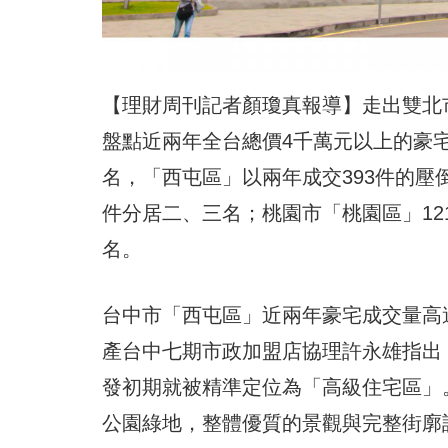
【理財周刊記者顏瓊真報導】走出雙北
盤點近兩年全台總價4千萬元以上的豪
名，「西屯區」以兩年成交393件的壓倒
件分居二、三名；桃園市「桃園區」12
名。
台中市「西屯區」近兩年豪宅成交量高
產台中七期市政加盟店協理許永雄指出
發初期就被精準定位為「高級住宅區」
公園綠地，整體優質的景觀與完整街廓