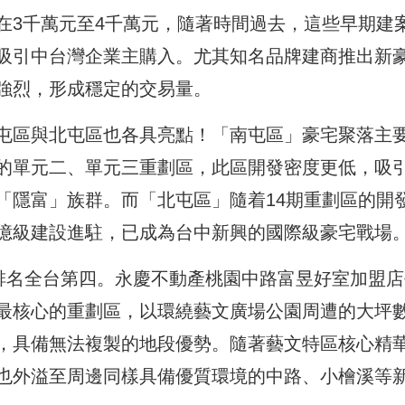
在3千萬元至4千萬元，隨著時間過去，這些早期建
吸引中台灣企業主購入。尤其知名品牌建商推出新
強烈，形成穩定的交易量。
屯區與北屯區也各具亮點！「南屯區」豪宅聚落主
的單元二、單元三重劃區，此區開發密度更低，吸
「隱富」族群。而「北屯區」隨着14期重劃區的開
億級建設進駐，已成為台中新興的國際級豪宅戰場
量排名全台第四。永慶不動產桃園中路富昱好室加盟店
最核心的重劃區，以環繞藝文廣場公園周遭的大坪
，具備無法複製的地段優勢。隨著藝文特區核心精
也外溢至周邊同樣具備優質環境的中路、小檜溪等