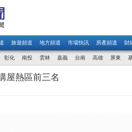
道
旅遊頻道
地方頻道
市場快訊
房產頻道
財
彰化
南投
雲林
嘉義
台南
高雄
屏東
宅購屋熱區前三名