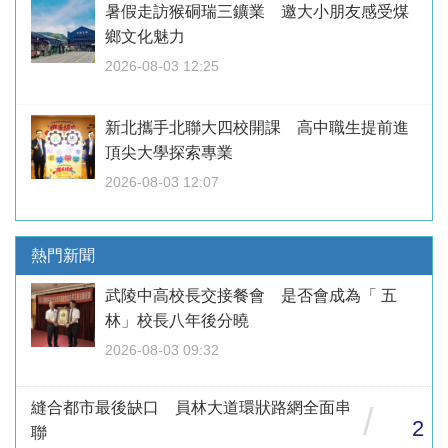
暑假走訪猴硐瑞三鑛業 邀大小朋友感受煤
鄉文化魅力
2026-08-03 12:25
新北攜手北聯大四校開課 高中職生提前進
頂尖大學探索專業
2026-08-03 12:07
熱門新聞
武陵中高校長交接餐會 是否會成為「 五
林」校長八年後分曉
2026-08-03 09:32
縫合都市最後缺口 員林大道環狀路網全面串
/
2
聯