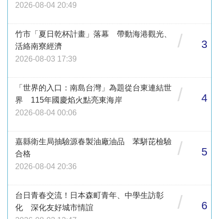
2026-08-04 20:49
竹市「夏日乾杯計畫」落幕 帶動海港觀光、
/
3
活絡南寮經濟
2026-08-03 17:39
「世界的入口：南島台灣」為題從台東連結世
/
4
界 115年國慶焰火點亮東海岸
2026-08-04 00:06
嘉縣衛生局抽驗源春製油廠油品 苯駢芘檢驗
/
5
合格
2026-08-04 20:36
台日青春交流！日本森町青年、中學生訪彰
/
6
化 深化友好城市情誼