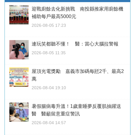
迎戰廚餘去化新挑戰 南投縣推家用廚餘機
補助每戶最高5000元
2026-08-05 17:23
連玩笑都聽不懂！ 醫：當心大腦拉警報
2026-08-05 11:35
屋頂光電獎勵 嘉義市加碼每瓩2千、最高2
萬
2026-08-04 19:10
暑假腸病毒升溫！1歲童睡夢反覆肌抽躍送
醫 醫籲留意重症警訊
2026-08-04 14:57