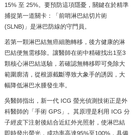
15% 至 25%。要預防這項隱憂，關鍵在於精準
捕捉第一道關卡：「前哨淋巴結切片術
(SLNB)」是淋巴防線的守門員。
若第一顆淋巴結無癌細胞轉移，後方健康的淋
巴結便無需移除。讓醫師在術中精確找出1至3
顆核心淋巴結送驗，若確認無轉移即可免除大
範圍廓清，從根源截斷導致大象手的誘因，大
幅降低淋巴水腫發生率。
吳醫師指出，新一代 ICG 螢光偵測技術正是外
科醫師的「手術 GPS」。其原理是利用 ICG 分
子經皮下注射後結合近紅外光照射，使淋巴結
即時發出螢光，成功率高達95%至100%，具備