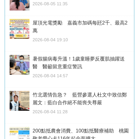
2026-08-05 11:35
屋頂光電獎勵 嘉義市加碼每瓩2千、最高2
萬
2026-08-04 19:10
暑假腸病毒升溫！1歲童睡夢反覆肌抽躍送
醫 醫籲留意重症警訊
2026-08-04 14:57
竹北選情告急？ 藍營參選人杜文中致信鄭
麗文：藍白合作絕不能喪失尊嚴
2026-08-04 11:28
200點抵農會消費、100點抵醫療補助 桃園
敬老愛心卡116年起全面擴大