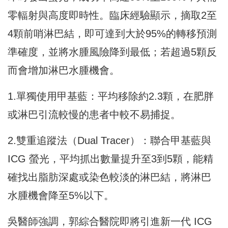
零輻射與高度即時性。臨床經驗顯示，摘取2至
4顆前哨淋巴結，即可達到大於95%的轉移預測
準確度，並將水腫風險降到最低；若超過5顆反
而會增加淋巴水腫機會。
1.單獨使用甲基藍：平均移除約2.3顆，在肥胖
或淋巴引流較慢的患者中較不易捕捉。
2.雙重追蹤法（Dual Tracer）：聯合甲基藍與
ICG 螢光，平均抓出數量提升至3到5顆，能精
確找出脂肪深處或染色較淡的淋巴結，將淋巴
水腫機會降至5%以下。
吳醫師強調，郭綜合醫院即將引進新一代 ICG