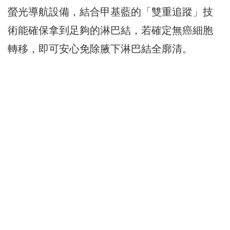
螢光導航設備，結合甲基藍的「雙重追蹤」技
術能確保拿到足夠的淋巴結，若確定無癌細胞
轉移，即可安心免除腋下淋巴結全廓清。