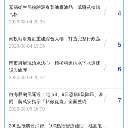
嘉縣衛生局抽驗源春製油廠油品 苯駢芘檢驗
/
4
合格
2026-08-04 20:36
南投縣府規劃重建綜合大樓 打造完整行政區
/
5
2026-08-04 19:06
南市府展現治水決心 積極精進雨水下水道建
/
6
設與維護
2026-08-04 20:52
白海豚颱風逼近！北市8、9日恐飆9級陣風、豪
/
7
雨 蔣萬安指示「料敵從寬」全面整備
2026-08-06 16:00
200點抵農會消費、100點抵醫療補助 桃園敬