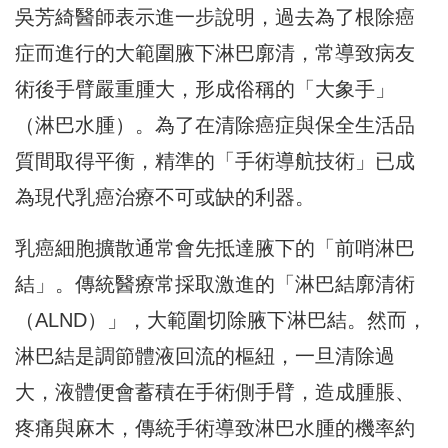
吳芳綺醫師表示進一步說明，過去為了根除癌
症而進行的大範圍腋下淋巴廓清，常導致病友
術後手臂嚴重腫大，形成俗稱的「大象手」
（淋巴水腫）。為了在清除癌症與保全生活品
質間取得平衡，精準的「手術導航技術」已成
為現代乳癌治療不可或缺的利器。
乳癌細胞擴散通常會先抵達腋下的「前哨淋巴
結」。傳統醫療常採取激進的「淋巴結廓清術
（ALND）」，大範圍切除腋下淋巴結。然而，
淋巴結是調節體液回流的樞紐，一旦清除過
大，液體便會蓄積在手術側手臂，造成腫脹、
疼痛與麻木，傳統手術導致淋巴水腫的機率約