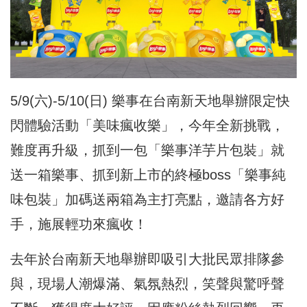
5/9(六)-5/10(日) 樂事在台南新天地舉辦限定快
閃體驗活動「美味瘋收樂」，今年全新挑戰，
難度再升級，抓到一包「樂事洋芋片包裝」就
送一箱樂事、抓到新上市的終極boss「樂事純
味包裝」加碼送兩箱為主打亮點，邀請各方好
手，施展輕功來瘋收！
去年於台南新天地舉辦即吸引大批民眾排隊參
與，現場人潮爆滿、氣氛熱烈，笑聲與驚呼聲