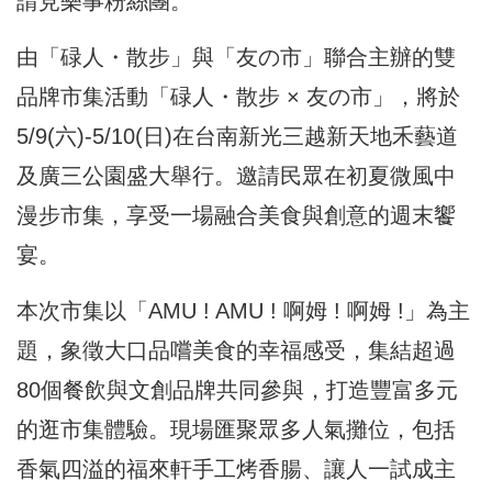
請見樂事粉絲團。
由「碌人・散步」與「友の市」聯合主辦的雙
品牌市集活動「碌人・散步 × 友の市」，將於
5/9(六)-5/10(日)在台南新光三越新天地禾藝道
及廣三公園盛大舉行。邀請民眾在初夏微風中
漫步市集，享受一場融合美食與創意的週末饗
宴。
本次市集以「AMU ! AMU ! 啊姆 ! 啊姆 !」為主
題，象徵大口品嚐美食的幸福感受，集結超過
80個餐飲與文創品牌共同參與，打造豐富多元
的逛市集體驗。現場匯聚眾多人氣攤位，包括
香氣四溢的福來軒手工烤香腸、讓人一試成主