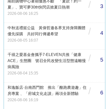
南紡購物中心暑期優惠不斷 「夏款！約一
/
3
夏」、寶可夢30th快閃店掀夏日熱潮
2026-08-06 16:25
中秋送禮挺公益 黃偉哲邀各界支持身障團體
/
4
優先採購 共好同行傳遞希望
2026-08-05 16:07
千禧之愛基金會攜手7-ELEVEN共推「健康
/
5
ACE」生態圈 號召全民改變生活型態遠離慢
病風險
2026-08-04 15:35
和逸飯店·台南西門館 推出「酪跑農遊趣」住
/
6
房專案 、「府城文化走讀」兩項全新體驗
2026-08-06 16:19