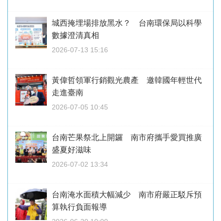
城西掩埋場排放黑水？ 台南環保局以科學
數據澄清真相
2026-07-13 15:16
黃偉哲領軍行銷觀光農產 邀韓國年輕世代
走進臺南
2026-07-05 10:45
台南芒果祭北上開鑼 南市府攜手愛買推廣
盛夏好滋味
2026-07-02 13:34
台南淹水面積大幅減少 南市府嚴正駁斥預
算執行負面報導