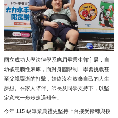
國立成功大學法律學系應屆畢業生郭宇晨，自
幼罹患腦性麻痺，面對身體限制、學習挑戰甚
至父親驟逝的打擊，始終沒有放棄自己的人生
夢想。在家人陪伴、師長及同學支持下，以堅
定意志一步步走過艱辛。
今年 115 級畢業典禮更堅持上台接受撥穗與授