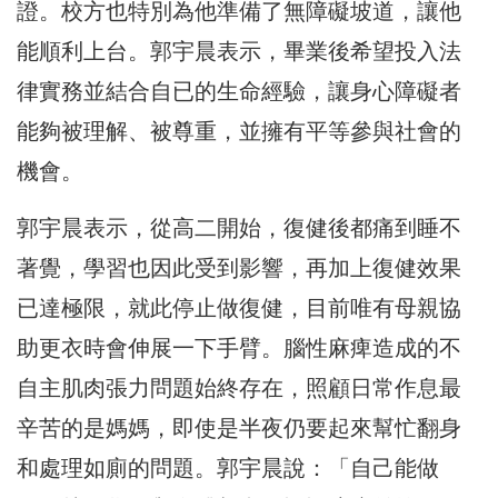
證。校方也特別為他準備了無障礙坡道，讓他
能順利上台。郭宇晨表示，畢業後希望投入法
律實務並結合自已的生命經驗，讓身心障礙者
能夠被理解、被尊重，並擁有平等參與社會的
機會。
郭宇晨表示，從高二開始，復健後都痛到睡不
著覺，學習也因此受到影響，再加上復健效果
已達極限，就此停止做復健，目前唯有母親協
助更衣時會伸展一下手臂。腦性麻痺造成的不
自主肌肉張力問題始終存在，照顧日常作息最
辛苦的是媽媽，即使是半夜仍要起來幫忙翻身
和處理如廁的問題。郭宇晨說：「自己能做