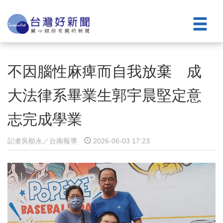
不因腦性麻痺而自我放棄 成
大法律系畢業生郭宇晨堅定意
志完成學業
記者吳順永／台南報導
2026-06-03 17:23