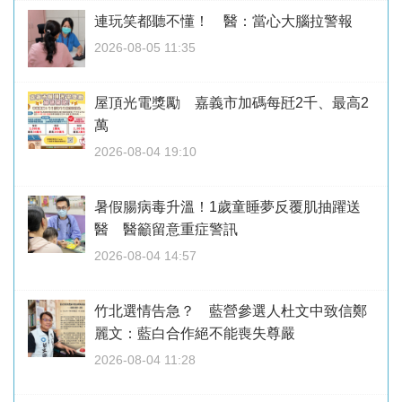
連玩笑都聽不懂！ 醫：當心大腦拉警報
2026-08-05 11:35
屋頂光電獎勵 嘉義市加碼每瓩2千、最高2
萬
2026-08-04 19:10
暑假腸病毒升溫！1歲童睡夢反覆肌抽躍送
醫 醫籲留意重症警訊
2026-08-04 14:57
竹北選情告急？ 藍營參選人杜文中致信鄭
麗文：藍白合作絕不能喪失尊嚴
2026-08-04 11:28