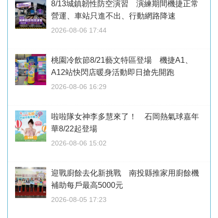
8/13城鎮韌性防空演習 演練期間機捷正常
營運、車站只進不出、行動網路降速
2026-08-06 17:44
桃園冷飲節8/21藝文特區登場 機捷A1、
A12站快閃店暖身活動即日搶先開跑
2026-08-06 16:29
啦啦隊女神李多慧來了！ 石岡熱氣球嘉年
華8/22起登場
2026-08-06 15:02
迎戰廚餘去化新挑戰 南投縣推家用廚餘機
補助每戶最高5000元
2026-08-05 17:23