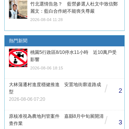
竹北選情告急？ 藍營參選人杜文中致信鄭
麗文：藍白合作絕不能喪失尊嚴
2026-08-04 11:28
熱門新聞
桃園5行政區8/10停水11小時 近10萬戶受
影響
2026-08-06 18:15
大林蒲遷村進度穩健推進 安置地街廓道路成
/
2
型
2026-08-06 07:20
原核准視為農地列管案件 嘉縣8月中旬展開清
/
3
查作業