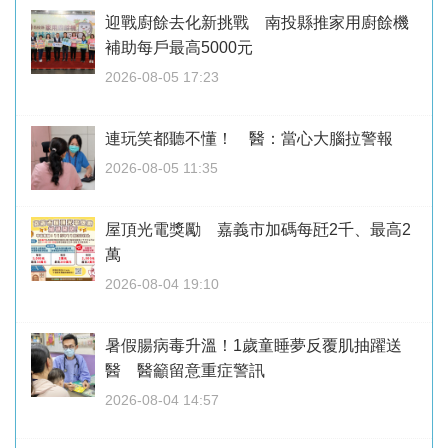
迎戰廚餘去化新挑戰 南投縣推家用廚餘機
補助每戶最高5000元
2026-08-05 17:23
連玩笑都聽不懂！ 醫：當心大腦拉警報
2026-08-05 11:35
屋頂光電獎勵 嘉義市加碼每瓩2千、最高2
萬
2026-08-04 19:10
暑假腸病毒升溫！1歲童睡夢反覆肌抽躍送
醫 醫籲留意重症警訊
2026-08-04 14:57