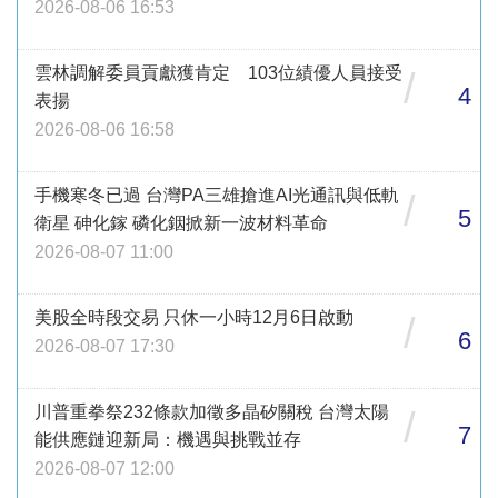
2026-08-06 16:53
雲林調解委員貢獻獲肯定 103位績優人員接受
/
4
表揚
2026-08-06 16:58
手機寒冬已過 台灣PA三雄搶進AI光通訊與低軌
/
5
衛星 砷化鎵 磷化銦掀新一波材料革命
2026-08-07 11:00
美股全時段交易 只休一小時12月6日啟動
/
6
2026-08-07 17:30
川普重拳祭232條款加徵多晶矽關稅 台灣太陽
/
7
能供應鏈迎新局：機遇與挑戰並存
2026-08-07 12:00