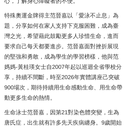
心，了解身心障礙者的不便。
特殊奧運金牌得主范晉嘉以「愛泳不止息」為
題，分享如何在家人支持下克服困難，成為臺
灣之光，希望藉此鼓勵更多人珍惜生命，進而
要求自己每天都要進步。范晉嘉面對挫折展現
的堅強和勇敢，成為學生的學習榜樣，他與范
媽媽-黃桂瑛女士自2007年起以巡迴全省學校分
享，持續不間斷，時至2026年實體講座己突破
900場次，期待持續用生命感動生命、用生命帶
動更多生命的熱情。
生命泳士范晉嘉，因第21對染色體突變，生為
唐氏症，出生就有許多先天疾病纏身。9歲開始