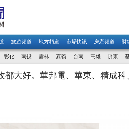
道
旅遊頻道
地方頻道
市場快訊
房產頻道
財
彰化
南投
雲林
嘉義
台南
高雄
屏東
營收都大好。華邦電、華東、精成科