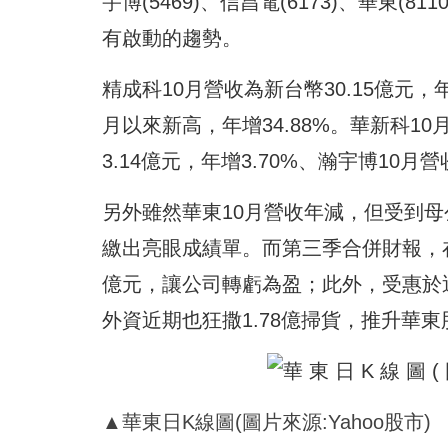
宇博(5469)、信昌電(6173)、華東(
有啟動的趨勢。
精成科10月營收為新台幣30.15億元，年
月以來新高，年增34.88%。華新科10月
3.14億元，年增3.70%、瀚宇博10月營收
另外雖然華東10月營收年減，但受到
繳出亮眼成績單。而第三季合併財報，
億元，讓公司轉虧為盈；此外，受惠於
外資近期也狂撒1.78億掃貨，推升華東
▲華東日K線圖(圖片來源:Yahoo股市)