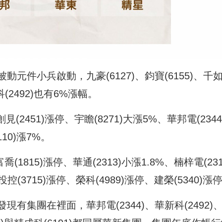
元件小兵啟動，九豪(6127)、鈞寶(6155)、千
科(2492)也有6%漲幅。
(2451)漲停、宇瞻(8271)大漲5%、華邦電(2344
110)漲7%。
喬(1815)漲停、華通(2313)小漲1.8%、楠梓電(231
投控(3715)漲停、榮科(4989)漲停、建榮(5340)漲
有集團在裡面，華邦電(2344)、華新科(2492)