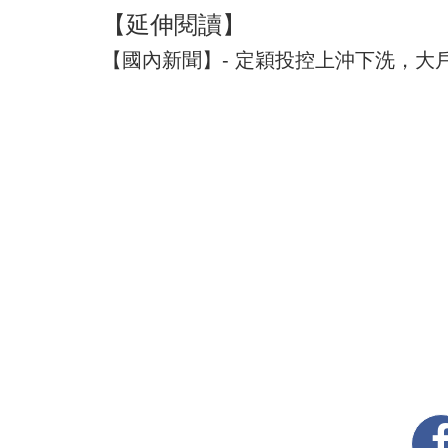
【延伸閱讀】
【國內新聞】- 定穎投控上沖下洗，大