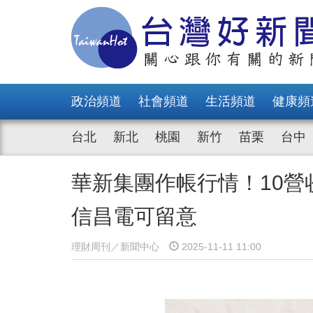
政治頻道
社會頻道
生活頻道
健康頻
台北
新北
桃園
新竹
苗栗
台中
華新集團作帳行情！10
信昌電可留意
理財周刊／新聞中心
2025-11-11 11:00