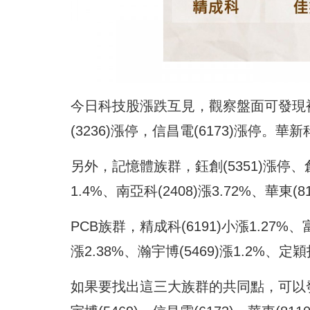
今日科技股漲跌互見，觀察盤面可發現被動
(3236)漲停，信昌電(6173)漲停。華新
另外，記憶體族群，鈺創(5351)漲停、創見
1.4%、南亞科(2408)漲3.72%、華東(8
PCB族群，精成科(6191)小漲1.27%、富
漲2.38%、瀚宇博(5469)漲1.2%、定穎
如果要找出這三大族群的共同點，可以發現