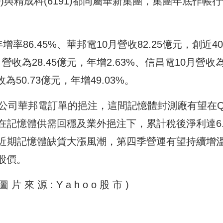
8110)與精成科(6191)都同屬華新集團，集團年底作帳
增率86.45%、華邦電10月營收82.25億元，創近4
營收為28.45億元，年增2.63%、信昌電10月營收
為50.73億元，年增49.03%。
母公司華邦電訂單的挹注，這間記憶體封測廠有望在Q
在記憶體供需回穩及業外挹注下，累計稅後淨利達6.
近期記憶體缺貨大漲風潮，第四季營運有望持續增
股價。