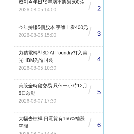
威剛今年EPS年增率將逾500%
/
2
2026-08-05 14:00
今年拚賺5個股本 宇瞻上看400元
/
3
2026-08-05 15:00
力積電轉型3D AI Foundry打入美
/
4
光HBM先進封裝
2026-08-05 10:30
美股全時段交易 只休一小時12月
/
5
6日啟動
2026-08-07 17:30
大幅去槓桿 日電貿有166%補漲
/
6
空間
2026-08-05 14:45