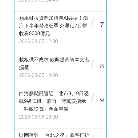
蘋果鏈拉貨潮加持與AI共振！鴻
/
7
海下半年營收旺季 外界估7月營
收看9000億元
2026-08-05 12:30
載板供不應求 欣興提高資本支出
/
8
擴產
2026-08-05 14:00
白海豚颱風逼近！北市8、9日恐
/
9
飆9級陣風、豪雨 蔣萬安指示
「料敵從寬」全面整備
2026-08-06 16:00
財團落難 「台北之星」豪宅打折