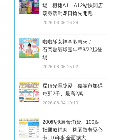
場 機捷A1、A12站快閃店
暖身活動即日搶先開跑
2026-08-06 16:29
啦啦隊女神李多慧來了！
石岡熱氣球嘉年華8/22起登
場
2026-08-06 15:02
屋頂光電獎勵 嘉義市加碼
每瓩2千、最高2萬
2026-08-04 19:10
200點抵農會消費、100點
抵醫療補助 桃園敬老愛心
卡116年起全面擴大