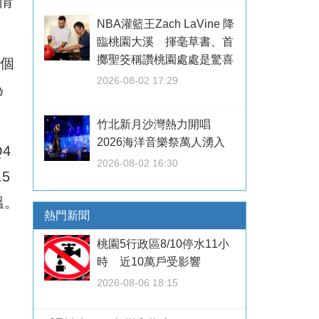
行情
NBA灌籃王Zach LaVine 降
臨桃園大溪 揮毫草書、首
擲聖筊稱讚桃園處處是驚喜
0個
2026-08-02 17:29
為
竹北新月沙灣熱力開唱
2026海洋音樂祭萬人湧入
4
2026-08-02 16:30
5
溫。
熱門新聞
桃園5行政區8/10停水11小
時 近10萬戶受影響
2026-08-06 18:15