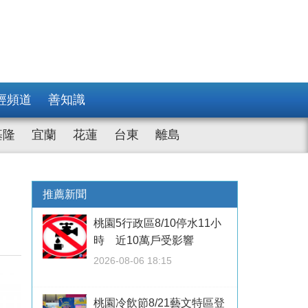
經頻道
善知識
基隆
宜蘭
花蓮
台東
離島
、
推薦新聞
桃園5行政區8/10停水11小
時 近10萬戶受影響
2026-08-06 18:15
桃園冷飲節8/21藝文特區登