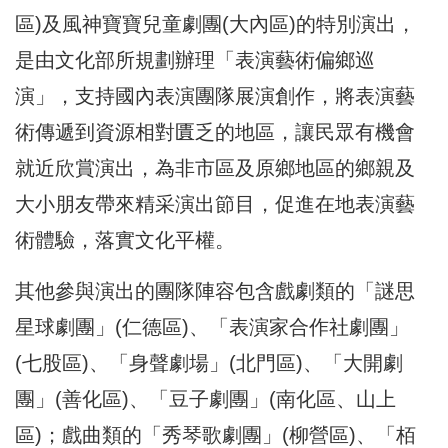
區)及風神寶寶兒童劇團(大內區)的特別演出，
是由文化部所規劃辦理「表演藝術偏鄉巡
演」，支持國內表演團隊展演創作，將表演藝
術傳遞到資源相對匱乏的地區，讓民眾有機會
就近欣賞演出，為非市區及原鄉地區的鄉親及
大小朋友帶來精采演出節目，促進在地表演藝
術體驗，落實文化平權。
其他參與演出的團隊陣容包含戲劇類的「謎思
星球劇團」(仁德區)、「表演家合作社劇團」
(七股區)、「身聲劇場」(北門區)、「大開劇
團」(善化區)、「豆子劇團」(南化區、山上
區)；戲曲類的「秀琴歌劇團」(柳營區)、「栢