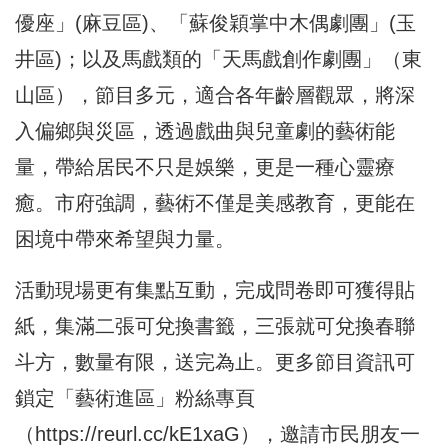
優座」(麻豆區)、「蘇俊穎掌中木偶劇團」(玉
井區)；以及馬戲類的「天馬戲創作劇團」（東
山區），節目多元，適合各年齡層觀眾，將深
入偏鄉與災區，透過戲曲與兒童劇的藝術能
量，帶給居民不只是娛樂，更是一種心靈療
癒。市府強調，藝術不僅是美感教育，更能在
困境中帶來希望與力量。
活動現場更有集點互動，完成問卷即可獲得貼
紙，集滿二張可兌換書籤，三張就可兌換春聯
斗方，數量有限，送完為止。更多節目資訊可
鎖定「藝術進區」粉絲專頁
（
https://reurl.cc/kE1xaG
），邀請市民朋友一