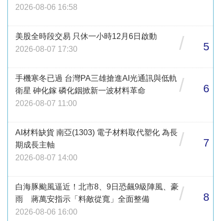
2026-08-06 16:58
美股全時段交易 只休一小時12月6日啟動
/
5
2026-08-07 17:30
手機寒冬已過 台灣PA三雄搶進AI光通訊與低軌
/
6
衛星 砷化鎵 磷化銦掀新一波材料革命
2026-08-07 11:00
AI材料缺貨 南亞(1303) 電子材料取代塑化 為長
/
7
期成長主軸
2026-08-07 14:00
白海豚颱風逼近！北市8、9日恐飆9級陣風、豪
/
8
雨 蔣萬安指示「料敵從寬」全面整備
2026-08-06 16:00