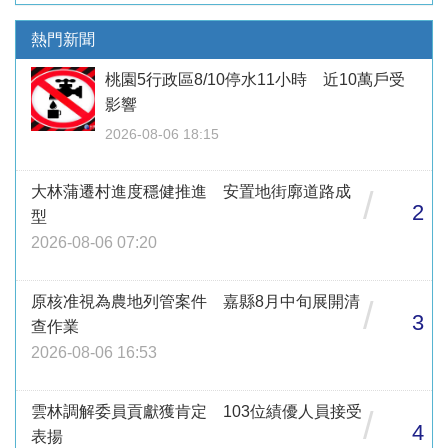
熱門新聞
桃園5行政區8/10停水11小時 近10萬戶受
影響
2026-08-06 18:15
大林蒲遷村進度穩健推進 安置地街廓道路成
/
2
型
2026-08-06 07:20
原核准視為農地列管案件 嘉縣8月中旬展開清
/
3
查作業
2026-08-06 16:53
雲林調解委員貢獻獲肯定 103位績優人員接受
/
4
表揚