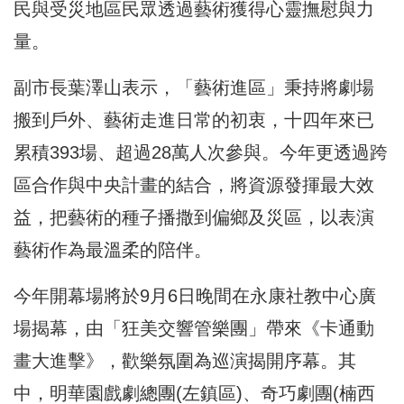
民與受災地區民眾透過藝術獲得心靈撫慰與力
量。
副市長葉澤山表示，「藝術進區」秉持將劇場
搬到戶外、藝術走進日常的初衷，十四年來已
累積393場、超過28萬人次參與。今年更透過跨
區合作與中央計畫的結合，將資源發揮最大效
益，把藝術的種子播撒到偏鄉及災區，以表演
藝術作為最溫柔的陪伴。
今年開幕場將於9月6日晚間在永康社教中心廣
場揭幕，由「狂美交響管樂團」帶來《卡通動
畫大進擊》，歡樂氛圍為巡演揭開序幕。其
中，明華園戲劇總團(左鎮區)、奇巧劇團(楠西