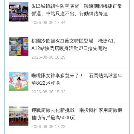
8/13城鎮韌性防空演習 演練期間機捷正常
營運、車站只進不出、行動網路降速
2026-08-06 17:44
桃園冷飲節8/21藝文特區登場 機捷A1、
A12站快閃店暖身活動即日搶先開跑
2026-08-06 16:29
啦啦隊女神李多慧來了！ 石岡熱氣球嘉年
華8/22起登場
2026-08-06 15:02
迎戰廚餘去化新挑戰 南投縣推家用廚餘機
補助每戶最高5000元
2026-08-05 17:23