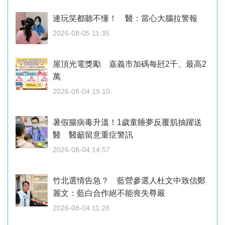
連玩笑都聽不懂！ 醫：當心大腦拉警報
2026-08-05 11:35
屋頂光電獎勵 嘉義市加碼每瓩2千、最高2
萬
2026-08-04 19:10
暑假腸病毒升溫！1歲童睡夢反覆肌抽躍送
醫 醫籲留意重症警訊
2026-08-04 14:57
竹北選情告急？ 藍營參選人杜文中致信鄭
麗文：藍白合作絕不能喪失尊嚴
2026-08-04 11:28