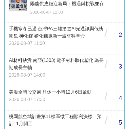
陽能供應鏈迎新局：機遇與挑戰並存
2026-08-07 12:00
手機寒冬已過 台灣PA三雄搶進AI光通訊與低軌
/
2
衛星 砷化鎵 磷化銦掀新一波材料革命
2026-08-07 11:00
AI材料缺貨 南亞(1303) 電子材料取代塑化 為長
/
3
期成長主軸
2026-08-07 14:00
美股全時段交易 只休一小時12月6日啟動
/
4
2026-08-07 17:30
桃園航空城計畫第11標區徵工程順利決標 預
/
5
計11月開工