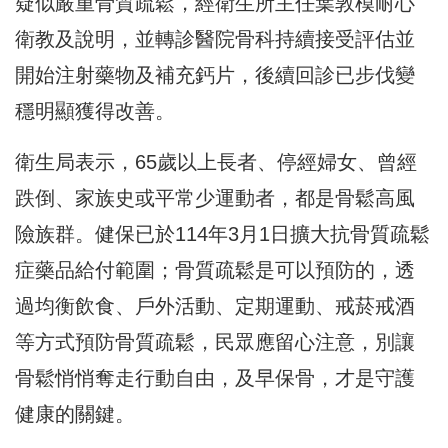
疑似嚴重骨質疏鬆，經衛生所主任葉敦模耐心
衛教及說明，並轉診醫院骨科持續接受評估並
開始注射藥物及補充鈣片，後續回診已步伐變
穩明顯獲得改善。
衛生局表示，65歲以上長者、停經婦女、曾經
跌倒、家族史或平常少運動者，都是骨鬆高風
險族群。健保已於114年3月1日擴大抗骨質疏鬆
症藥品給付範圍；骨質疏鬆是可以預防的，透
過均衡飲食、戶外活動、定期運動、戒菸戒酒
等方式預防骨質疏鬆，民眾應留心注意，別讓
骨鬆悄悄奪走行動自由，及早保骨，才是守護
健康的關鍵。