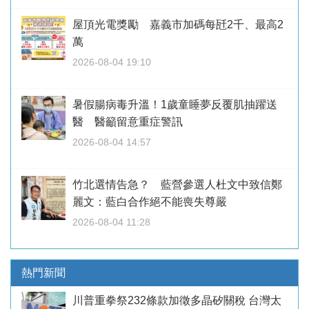
屋頂光電獎勵 嘉義市加碼每瓩2千、最高2
萬
2026-08-04 19:10
暑假腸病毒升溫！1歲童睡夢反覆肌抽躍送
醫 醫籲留意重症警訊
2026-08-04 14:57
竹北選情告急？ 藍營參選人杜文中致信鄭
麗文：藍白合作絕不能喪失尊嚴
2026-08-04 11:28
熱門新聞
川普重拳祭232條款加徵多晶矽關稅 台灣太