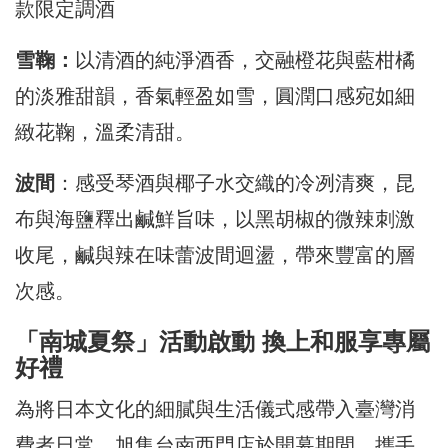
款限定調酒
雪鞠：
以清酒的純淨酒香，交融橙花與藍柑橘
的淡雅甜韻，香氣輕盈如雪，圓潤口感宛如細
緻花鞠，溫柔清甜。
波間
：感受琴酒與椰子水交織的冷冽清爽，昆
布與海鹽釋出鹹鮮旨味，以黑胡椒的微辣刺激
收尾，鹹與辣在味蕾波間迴盪，帶來豐富的層
次感。
「南城夏祭」活動啟動 換上和服享專屬
好禮
為將日本文化的細膩與生活儀式感帶入臺灣消
費者日常，旭集台南西門店於開幕期間，攜手