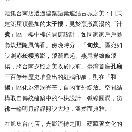
旭集台南店透過建築語彙連結古城之美：日式
建築屋頂疊加的
太子樓
，見於烹煮高湯的「
汁
煮
」區，樓中樓的開窗設計，如同家家戶戶裊
裊炊煙隨風傳香。傍晚時分，「
旬炊
」區宛如
映照
赤崁樓
剪影，飛簷翹起、燕尾脊線條飛
揚，將台南夕照之美收於眼前。臺灣首座
孔廟
三百餘年歷史堆疊出的紅牆印象，則在「
和
揚
」區化為溫潤光芒，自內而外綻放。空間結
構取自傳統建築中的斗栱設計，弧線圓潤，彷
彿一輪明月靜靜照映大地，溫柔而典雅。
在旭集台南店，光影流轉之間，蘊藏著文化的