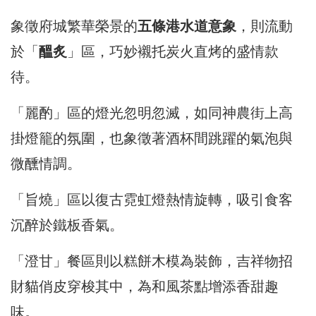
象徵府城繁華榮景的
五條港水道意象
，則流動
於「
醞炙
」區，巧妙襯托炭火直烤的盛情款
待。
「麗酌」區的燈光忽明忽滅，如同神農街上高
掛燈籠的氛圍，也象徵著酒杯間跳躍的氣泡與
微醺情調。
「旨燒」區以復古霓虹燈熱情旋轉，吸引食客
沉醉於鐵板香氣。
「澄甘」餐區則以糕餅木模為裝飾，吉祥物招
財貓俏皮穿梭其中，為和風茶點增添香甜趣
味。