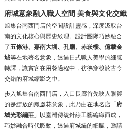
府城意象融入職人空間 美食與文化交織
旭集台南西門店的空間設計靈感，深度汲取台
南的文化核心與歷史紋理。設計團隊巧妙融合
了
五條港、嘉南大圳、孔廟、赤崁樓、億載金
城
等在地著名意象，透過日式職人美學的細膩
轉譯，讓賓客在用餐過程中，彷彿穿梭於古今
交錯的府城縮影之中。
步入旭集台南西門店，入口長廊首先映入眼簾
的是綻放的鳳凰花意象，此乃由在地名店「
府
城光彩繡莊
」以臺灣傳統針線工藝編織而成，
巧妙融合時代脈動，透過府城繡的細膩，邀請