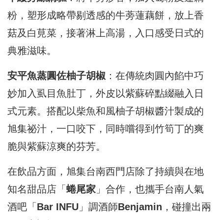
粉，塑形成略帶剔透感的牛蒡蓮藕餅，放上香
菇及白莧菜，接著淋上高湯，入口感受日式的
典雅滋味。
安平魚蒸圓佐柚子胡椒
：在傳統肉圓內餡中巧
妙加入虱目魚肚丁，外皮以紫蘇碎點綴融入日
式元素。搭配以柴魚和風柚子胡椒醬汁製成的
旭集祕汁，一口咬下，同時嚐得到竹筍丁的爽
脆與紫蘇涼爽的芬芳。
在飲品方面，旭集台南西門店除了持續與在地
知名甜品店「
蜷尾家
」合作，也攜手台南人氣
酒吧「
Bar INFU
」調酒師
Benjamin
，碰撞出兩