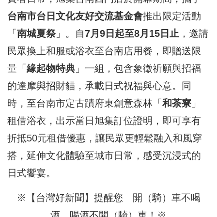
台南市台日文化友好交流基金會
推出限定活動
「
南城夏祭
」。自
7月9日起至8月15日止
，邀請
民眾換上和服或浴衣至台南店用餐，即贈送限
量「
緣起物特典
」一組，包含象徵祈願與招福
的達摩與招財貓，承載日式祝福與心意。同
時，至台南市定古蹟府東創意森林「
和茶寮
」
租借浴衣，出示當日旭集訂位證明，即可享有
折抵50元租借優惠，讓民眾更輕鬆融入和風穿
搭，延伸文化體驗至城市日常，感受沉浸式的
日式饗宴。
※【台灣好新聞】提醒您 開（騎）車不喝
酒 喝酒不開（騎）車！※