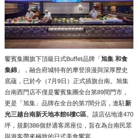
饗賓集團旗下頂級日式Buffet品牌「
旭集 和食
集錦
」，融合府城特有的摩登浪漫與深厚歷史
底蘊，已於今（7月9日）正式插旗台南。旭集
台南西門店不僅是饗賓集團全台第89間門市，
更是「旭集」品牌在全台的第7間分店，進駐
新
光三越台南新天地本館6樓C區
。該店佔地達470
坪，規劃386個舒適客席座位，旨在為台南民眾
與遊客帶來極致的日式美食饗宴。