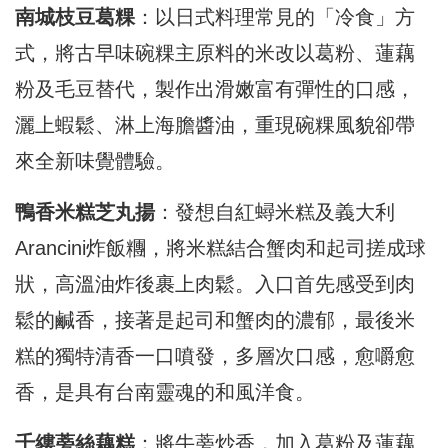
南城枝豆葛粿
：以日式料理常見的「冷食」方
式，將古早味碗粿主原料的米改以葛粉、蓮藕
粉及毛豆替代，製作出滑嫩富有彈性的口感，
灑上蝦鬆、淋上海膽醬油，重現碗粿風貌卻帶
來全新味覺體驗。
鴨香米糕芝丸揚
：發想自紅蟳米糕及義大利
Arancini炸飯糰，將米糕結合蟹肉和起司搓成球
狀，高溫油炸後裹上肉鬆。入口首先感受到肉
鬆的鹹香，接著是起司和蟹肉的濃郁，最後米
糕的獨特清香一口噴發，多層次口感，愈嚼愈
香，是具有台南靈魂的和風洋食。
千縷蒡絲藕糕
：將牛蒡炒香，加入葛粉及蓮藕