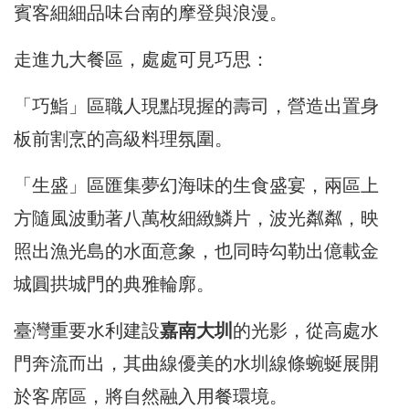
賓客細細品味台南的摩登與浪漫。
走進九大餐區，處處可見巧思：
「巧鮨」區職人現點現握的壽司，營造出置身
板前割烹的高級料理氛圍。
「生盛」區匯集夢幻海味的生食盛宴，兩區上
方隨風波動著八萬枚細緻鱗片，波光粼粼，映
照出漁光島的水面意象，也同時勾勒出億載金
城圓拱城門的典雅輪廓。
臺灣重要水利建設
嘉南大圳
的光影，從高處水
門奔流而出，其曲線優美的水圳線條蜿蜒展開
於客席區，將自然融入用餐環境。