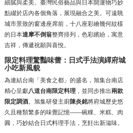
細膩與柔美。臺灣民俗藝品與日本開運物巧妙
點綴於店內各個角落，展現融合之美。可遠眺
城市景致的窗邊座席前，十八座彩繪幾何紋樣
的日本
達摩不倒翁
整齊排列，色彩繽紛，寓意
吉祥，傳遞祝願與喜悅。
限定料理驚豔味蕾：日式手法演繹府城
小吃新風貌
為連結台南「美食之都」的盛名，旭集台南店
精心呈獻
八道台南限定料理
，並同步推出
兩款
限定調酒
。旭集研發主廚
陳炎銘
將府城歷史悠
久且種類繁多的味覺記憶——碗粿、米糕、肉
圓，巧妙結合日式料理手法，烹飪出新滋味。