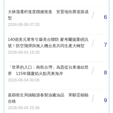
大林蒲遷村進度穩健推進 安置地街廓道路成
/
6
型
2026-08-06 07:20
140億美元軍售引爆美台聯防 麥考爾拋重磅訊
/
7
號！防空飛彈與無人機台美共同生產大轉型
2026-08-04 16:30
「世界的入口：南島台灣」為題從台東連結世
/
8
界 115年國慶焰火點亮東海岸
2026-08-04 00:06
嘉縣衛生局抽驗源春製油廠油品 苯駢芘檢驗
/
9
合格
2026-08-04 20:36