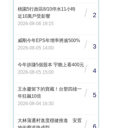
桃園5行政區8/10停水11小時
/
2
近10萬戶受影響
2026-08-06 18:15
威剛今年EPS年增率將逾500%
/
3
2026-08-05 14:00
今年拚賺5個股本 宇瞻上看400元
/
4
2026-08-05 15:00
王永慶留下的寶藏！台塑四雄一
/
5
年狂飆10倍
2026-08-04 16:30
大林蒲遷村進度穩健推進 安置
/
6
地街廓道路成型