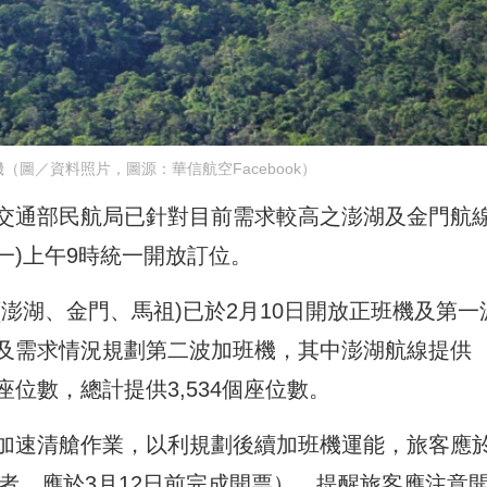
客機（圖／資料照片，圖源：華信航空Facebook）
交通部民航局已針對目前需求較高之澎湖及金門航
一)上午9時統一開放訂位。
澎湖、金門、馬祖)已於2月10日開放正班機及第一
及需求情況規劃第二波加班機，其中澎湖航線提供
個座位數，總計提供3,534個座位數。
加速清艙作業，以利規劃後續加班機運能，旅客應
票者，應於3月12日前完成開票），提醒旅客應注意