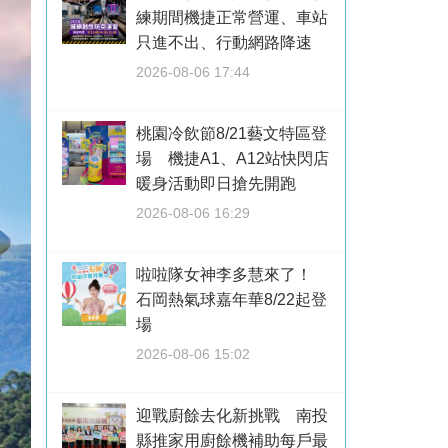
練期間機捷正常營運、車站
只進不出、行動網路降速
2026-08-06 17:44
桃園冷飲節8/21藝文特區登
場 機捷A1、A12站快閃店
暖身活動即日搶先開跑
2026-08-06 16:29
啦啦隊女神李多慧來了！
石岡熱氣球嘉年華8/22起登
場
2026-08-06 15:02
迎戰廚餘去化新挑戰 南投
縣推家用廚餘機補助每戶最