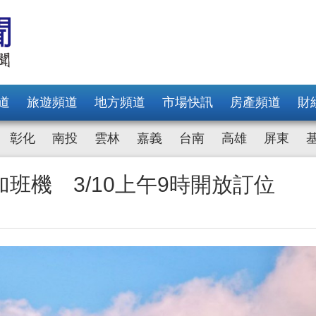
道
旅遊頻道
地方頻道
市場快訊
房產頻道
財
彰化
南投
雲林
嘉義
台南
高雄
屏東
班機 3/10上午9時開放訂位