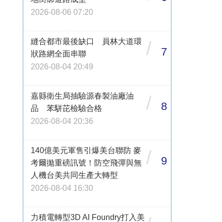
2026-08-06 07:20
縫合都市最後缺口 員林大道環
/
7
狀路網全面串聯
2026-08-04 20:49
嘉縣衛生局抽驗源春製油廠油
/
8
品 苯駢芘檢驗合格
2026-08-04 20:36
140億美元軍售引爆美台聯防 麥
/
9
考爾拋重磅訊號！防空飛彈與無
人機台美共同生產大轉型
2026-08-04 16:30
力積電轉型3D AI Foundry打入美