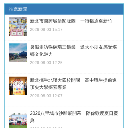
推薦新聞
新北市圖跨域借閱版圖 一證暢通至新竹
2026-08-03 15:17
暑假走訪猴硐瑞三鑛業 邀大小朋友感受煤
鄉文化魅力
2026-08-03 12:25
新北攜手北聯大四校開課 高中職生提前進
頂尖大學探索專業
2026-08-03 12:07
2026八里城市沙雕展開幕 陪你歡度夏日慶
典