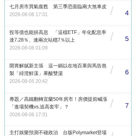
七月房市買氣復甦 第三季恐面臨兩大煞車皮
/
4
2026-08-06 17:31
投等債也能拚高息 「這檔ETF」年化配息率
/
5
達7.28％、連兩次站穩7％以上
2026-08-06 01:09
開胃解膩新主張 這一鍋以在地百果與馬告熬
/
6
製「緋澄鮮漾」果酸雙湯
2026-08-05 20:42
專題／高鐵翻轉宜蘭50年房市！房價提前喊漲
/
7
「進場契機vs.追高套牢」？
2026-08-06 17:31
主打娛樂預測不碰政治 台版Polymarket登場