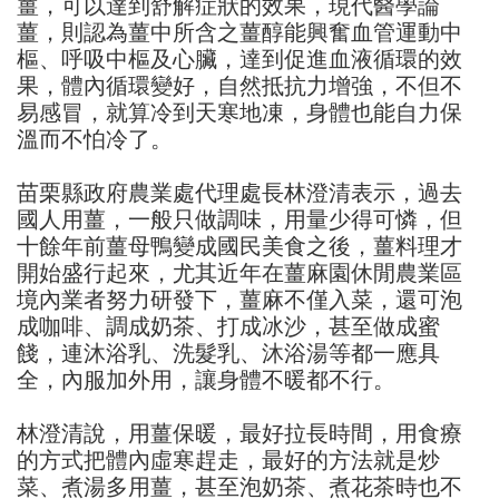
薑，可以達到舒解症狀的效果，現代醫學論
薑，則認為薑中所含之薑醇能興奮血管運動中
樞、呼吸中樞及心臟，達到促進血液循環的效
果，體內循環變好，自然抵抗力增強，不但不
易感冒，就算冷到天寒地凍，身體也能自力保
溫而不怕冷了。
苗栗縣政府農業處代理處長林澄清表示，過去
國人用薑，一般只做調味，用量少得可憐，但
十餘年前薑母鴨變成國民美食之後，薑料理才
開始盛行起來，尤其近年在薑麻園休閒農業區
境內業者努力研發下，薑麻不僅入菜，還可泡
成咖啡、調成奶茶、打成冰沙，甚至做成蜜
餞，連沐浴乳、洗髮乳、沐浴湯等都一應具
全，內服加外用，讓身體不暖都不行。
林澄清說，用薑保暖，最好拉長時間，用食療
的方式把體內虛寒趕走，最好的方法就是炒
菜、煮湯多用薑，甚至泡奶茶、煮花茶時也不