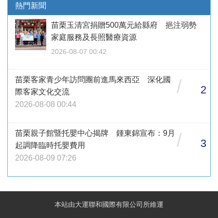
熱門新聞
苗栗玉清宮捐贈500萬元給縣府 挹注弱勢
家庭服務及長照醫療資源
2026-08-07 00:42
苗栗客家青少年訪問團前進馬來西亞 深化國
/
2
際客家文化交流
2026-08-08 00:44
苗栗親子館暨托嬰中心揭牌 鍾東錦宣布：9月
/
3
起調降臨時托嬰費用
2026-08-09 07:26
本站由大運聯和國際有限公司所維運