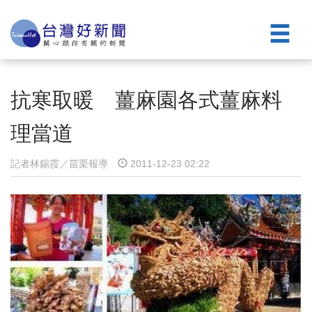
抗寒取暖 薑麻園各式薑麻料
理當道
記者林錫霞／苗栗報導
2011-12-23 02:22