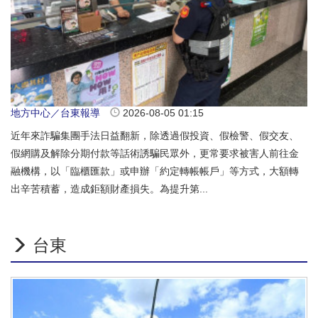
地方中心／台東報導
2026-08-05 01:15
近年來詐騙集團手法日益翻新，除透過假投資、假檢警、假交友、
假網購及解除分期付款等話術誘騙民眾外，更常要求被害人前往金
融機構，以「臨櫃匯款」或申辦「約定轉帳帳戶」等方式，大額轉
出辛苦積蓄，造成鉅額財產損失。為提升第...
台東