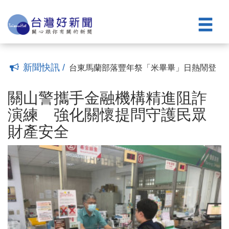
(00:06)
期許專業領航、注入教育新動能
打造人車分流、安心搭船新動線 蘭嶼開
(01:17)
元港候船室暨聯外道路工程動土
應毒駕事故攀升 臺東警分局強化攔檢執
(01:39)
勤安全訓練
2026《東！帶我走》演唱會9/12、13台東
(00:26)
登場 打造全台最嗨戶外KTV音樂節
2026台東最美星空7/18前進蘭嶼 金曲歌
(06:00)
王陳建年與小飛魚文化展演隊共譜島嶼星
傾聽地方聲音 臺東環保局召開卑南溪揚
新聞快訊 /
夜
塵防制座談會
台東馬蘭部落豐年祭「米畢畢」日熱鬧登
(07:00)
(01:12)
場 青年接力傳承南島文化
關山警攜手金融機構精進阻詐演練 強化
(06:37)
關懷提問守護民眾財產安全
綠營台東縣長選情整合成功 蔡英文坐鎮
(01:15)
關山警攜手金融機構精進阻詐
陳瑩競總主委、劉櫂豪任總幹事
「世界的入口：南島台灣」為題從台東連
(15:23)
演練 強化關懷提問守護民眾
結世界 115年國慶焰火點亮東海岸
115學年度校長布達典禮 饒慶鈴頒聘書
財產安全
(00:06)
期許專業領航、注入教育新動能
打造人車分流、安心搭船新動線 蘭嶼開
(01:17)
元港候船室暨聯外道路工程動土
應毒駕事故攀升 臺東警分局強化攔檢執
(01:39)
勤安全訓練
2026《東！帶我走》演唱會9/12、13台東
(00:26)
登場 打造全台最嗨戶外KTV音樂節
2026台東最美星空7/18前進蘭嶼 金曲歌
(06:00)
王陳建年與小飛魚文化展演隊共譜島嶼星
傾聽地方聲音 臺東環保局召開卑南溪揚
夜
塵防制座談會
台東馬蘭部落豐年祭「米畢畢」日熱鬧登
(07:00)
(01:12)
場 青年接力傳承南島文化
(06:37)