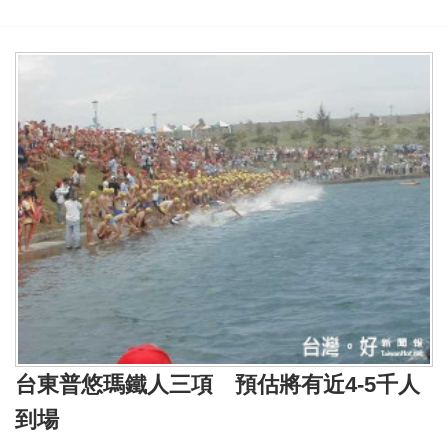
台東普悠瑪鐵人三項 預估將有近4-5千人
到場