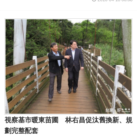
視察基市暖東苗圃 林右昌促汰舊換新、規
劃完整配套