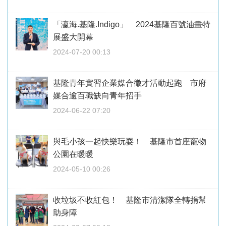
「瀛海.基隆.Indigo」 2024基隆百號油畫特
展盛大開幕
2024-07-20 00:13
基隆青年實習企業媒合徵才活動起跑 市府
媒合逾百職缺向青年招手
2024-06-22 07:20
與毛小孩一起快樂玩耍！ 基隆市首座寵物
公園在暖暖
2024-05-10 00:26
收垃圾不收紅包！ 基隆市清潔隊全轉捐幫
助身障