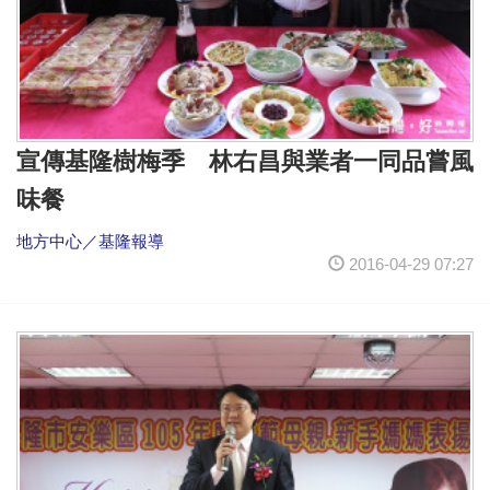
宣傳基隆樹梅季 林右昌與業者一同品嘗風
味餐
地方中心／基隆報導
2016-04-29 07:27