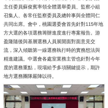
主任委員蘇俊賓率領全體選舉委員、監察小組
召集人、各常任監察委員及總幹事與全體同仁
共同出席。會中，桃園選委會首先針對115年地
方大選的各項選務籌辦進度進行專案報告。游
盈隆隨後與基層選務人員展開面對面意見交
流，深入傾聽第一線選務執行時的實務想法與
精進建議。中選會各處室業務主管也針對今年
度的選務重點，現場給予多項關鍵提示，期許
地方選務團隊嚴陣以待。