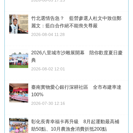
竹北選情告急？ 藍營參選人杜文中致信鄭
麗文：藍白合作絕不能喪失尊嚴
2026-08-04 11:28
2026八里城市沙雕展開幕 陪你歡度夏日慶
典
2026-08-02 12:01
臺南實物愛心銀行深耕社區 全市布建率達
100%
2026-07-30 12:16
彰化長青幸福卡再升級 8月起運動最高補
助50點、10月農漁會消費折抵200點