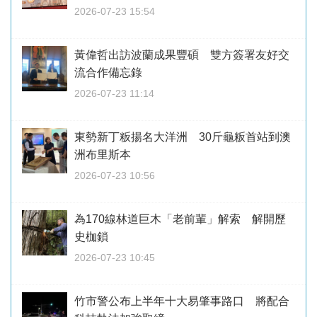
2026-07-23 15:54
黃偉哲出訪波蘭成果豐碩 雙方簽署友好交
流合作備忘錄
2026-07-23 11:14
東勢新丁粄揚名大洋洲 30斤龜粄首站到澳
洲布里斯本
2026-07-23 10:56
為170線林道巨木「老前輩」解索 解開歷
史枷鎖
2026-07-23 10:45
竹市警公布上半年十大易肇事路口 將配合