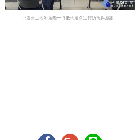
中選會主委游盈隆一行抵桃選會進行訪視與座談。