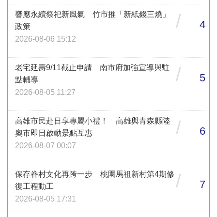
響應永續祭祀新風氣 竹市推「新紙錢三燒」
/
4
政策
2026-08-06 15:12
老宅延壽9/11截止申請 南市府加強宣導與駐
/
5
點輔導
2026-08-05 11:27
高雄市民赴日享專屬小禮！ 高雄與青森縣陸
/
6
奧市即日啟動景點互惠
2026-08-07 00:07
保存眷村文化再跨一步 桃園馬祖新村第4期修
/
7
復工程動工
2026-08-05 17:31