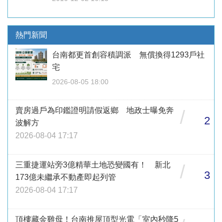
熱門新聞
台南都更首創容積調派 無償換得1293戶社
宅
2026-08-05 18:00
賣房過戶為印鑑證明請假返鄉 地政士曝免奔
/
2
波解方
2026-08-04 17:17
三重捷運站旁3億精華土地恐變國有！ 新北
/
3
173億未繼承不動產即起列管
2026-08-04 17:17
頂樓藏金雞母！台南推屋頂型光電「室內秒降5