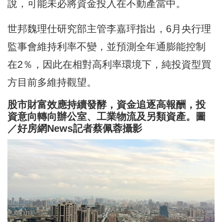
說，可能未必將資金投入在不動產當中。
世邦魏理仕研究部主管李嘉玶指出，6月央行理
監事會維持利率不變，並預測全年通膨能控制
在2％，因此在相對高利率環境下，純投資型買
方目前多維持觀望。
股市財富效應持續發酵，資金追逐高報酬，投
資意向轉向辦公室、工業物流及另類資產。圖
／好房網News記者蔡佩蓉攝影