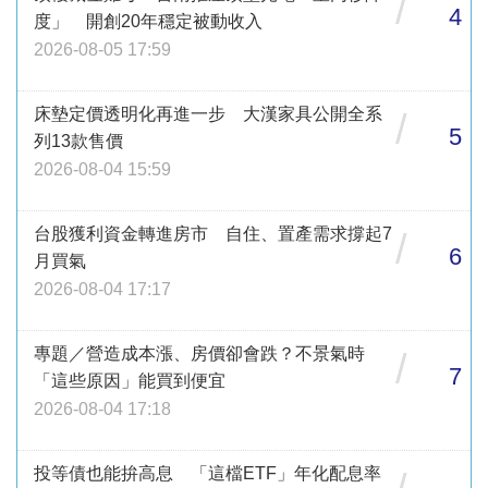
/
4
度」 開創20年穩定被動收入
2026-08-05 17:59
床墊定價透明化再進一步 大漢家具公開全系
/
5
列13款售價
2026-08-04 15:59
台股獲利資金轉進房市 自住、置產需求撐起7
/
6
月買氣
2026-08-04 17:17
專題／營造成本漲、房價卻會跌？不景氣時
/
7
「這些原因」能買到便宜
2026-08-04 17:18
投等債也能拚高息 「這檔ETF」年化配息率