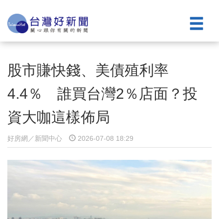
股市賺快錢、美債殖利率
4.4％ 誰買台灣2％店面？投
資大咖這樣佈局
好房網／新聞中心
2026-07-08 18:29