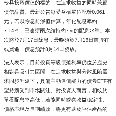
較具投資價值的標的，在追求收益的同時兼顧
債信品質。最新公告每受益權單位配發0.061
元，若以除息前淨值估算，年化配息率約
7.14％，已連續兩次維持約7％的配息水準。本
次將於7月17日除息，最晚須於7月16日前持有
或買進，債息預計8月14日發放。
法人表示，目前投資等級債殖利率仍位於歷史
相對具吸引力區間，在追求收益與分散風險需
求同步升溫下，具備主動選債能力的債券ETF有
望持續受到市場關注。對投資人而言，相較於
單看配息率高低，若能同時觀察收益穩定性、
價格表現及長期績效，將更有助於評估產品的