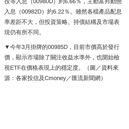
投等入息（00980D）約6.66％，主動富邦動態
入息（00982D）約6.22％。雖然各檔產品配息
率差距不大，但投資策略、持債結構及市場表
現仍有所不同。
▼今年3月掛牌的00985D，目前市價高於發行
價，顯示市場除了關注收益水準外，也開始檢
視ETF在價格表現上的穩定度。（圖／資料來
源：各家投信及Cmoney／匯流新聞網）