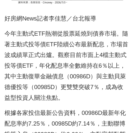
好房網News記者李佳慧／台北報導
今年主動式ETF熱潮從股票延燒到債券市場。隨
著主動式投等債ETF陸續公布最新配息，市場首
波成績單正式出爐。觀察目前市面上4檔主動式
投等債ETF，年化配息率全數維持在6％以上，
其中主動復華金融債息（00986D）與主動貝萊
德優投等（00985D）更雙雙突破7％，成為收
益型投資人關注焦點。
根據各家投信最新公告資料，00986D最新年化
配息率約7.25％，00985D約7.14％，主動聯博