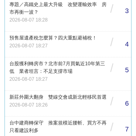
專題／高鐵史上最大升級 改變運輸效率 房
/
3
市再衝一波？
2026-08-07 18:28
預售屋遺產稅怎麼算？四大重點避補稅！
/
4
2026-08-07 18:27
台股獲利轉房市？北市前7月買氣近10年第三
/
5
低 業者坦言：不足支撐市場
2026-08-07 18:27
新莊外圍大翻身 雙線交會成新北輕移民首選
/
6
2026-08-07 18:26
台中建商轉保守 推案規模近腰斬、買方不再
/
7
只看建設利多