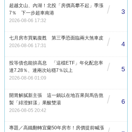
超越文山、內湖！北投「房價高攀不起」季漲
/
3
7％ 下一步超車南港
2026-08-06 17:32
七月房市買氣復甦 第三季恐面臨兩大煞車皮
/
4
2026-08-06 17:31
投等債也能拚高息 「這檔ETF」年化配息率
/
5
達7.28％、連兩次站穩7％以上
2026-08-06 01:09
開胃解膩新主張 這一鍋以在地百果與馬告熬
/
6
製「緋澄鮮漾」果酸雙湯
2026-08-05 20:42
專題／高鐵翻轉宜蘭50年房市！房價提前喊漲
/