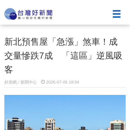
新北預售屋「急漲」煞車！成
交量慘跌7成 「這區」逆風吸
客
好房網／新聞中心
2026-07-06 18:04