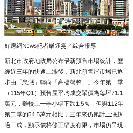
好房網News記者嚴鈺雯／綜合報導
新北市政府地政局公布最新預售市場統計，歷
經近三年的快速上漲後，新北預售屋市場已逐
步由「急漲」轉向「高檔盤整」。今年第一季
（115年Q1）預售屋平均成交單價為每坪71.1
萬元，雖較上一季小幅下跌1.5％，但與112年
第二季的54.5萬元相比，三年來仍累計上漲超
過三成，顯示價格修正幅度有限，市場仍呈現