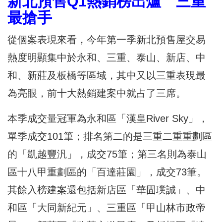
新北預售Q1熱銷榜出爐 三重
最搶手
從個案表現來看，今年第一季新北預售屋交易
熱度明顯集中於永和、三重、泰山、新店、中
和、新莊及板橋等區域，其中又以三重表現最
為亮眼，前十大熱銷建案中就占了三席。
本季成交量冠軍為永和區「漢皇River Sky」，
單季成交101筆；排名第二的是三重二重重劃區
的「凱越豐汎」，成交75筆；第三名則為泰山
區十八甲重劃區的「百達莊園」，成交73筆。
其餘入榜建案還包括新店區「華固璞誠」、中
和區「大同新紀元」、三重區「甲山林市政帝