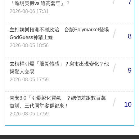
7
「進場契機vs.追高套牢」？
2026-08-06 17:31
主打娛樂預測不碰政治 台版Polymarket登場
/
8
GodGuess神猜上線
2026-08-05 18:56
去槓桿引爆「股災體感」？房市出現變化？他
/
9
揭驚人交易
2026-08-05 17:59
青安3.0「引爆彰化買氣」？總價差距數百萬
/
10
首購、三代同堂客群都來！
2026-08-05 17:59