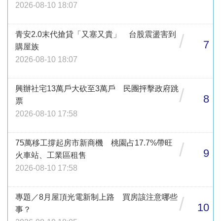
2026-08-10 18:07
青安2.0末代搶貸「又塞又貴」 台股震盪害到
/
7
購屋族
2026-08-10 18:07
興辦社宅13萬戶大砍至3萬戶 民團抨擊政府跳
/
8
票
2026-08-10 17:58
75萬移工撐起房市新商機 桃園占17.7%帶旺
/
9
火車站、工業區租售
2026-08-10 17:58
專題／8月屋頂光電新制上路 買房該注意哪些
/
10
事？