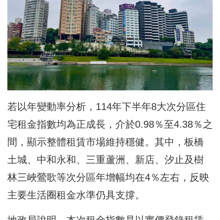
若以年變動率分析，114年下半年8大次分區住
宅租金指數均為正成長，介於0.98％至4.38％之
間，顯示整體租賃市場維持穩健。其中，板橋
土城、中和永和、三重蘆洲、新店、汐止及樹
林三峽鶯歌等次分區年增幅均在4％左右，反映
主要生活圈租金水準仍具支撐。
地政局說明，本次租金指數是以實價登錄租賃