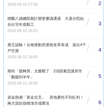
/
2
2026-08-10 17:58
桃醫八德總院都計變更審議通過 大溪分院結
/
3
合社宅年底動工
2026-08-10 18:03
屋主認輸！台南推動房屋稅改革有成 逼出4千
/
4
戶空屋
2026-08-10 18:00
期待「股轉房」太樂觀了 2項因素恐讓房市
/
5
「翻篇到羊年」
2026-08-10 18:08
資金熱潮「黃金交叉」 房地產吃不到紅利！
/
6
兩大貸款指標洩市場窘況