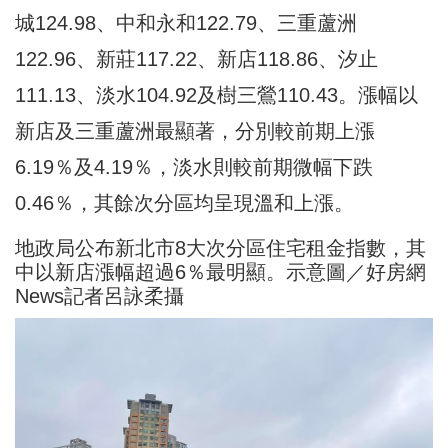
城124.98、中和永和122.79、三重蘆洲
122.96、新莊117.22、新店118.86、汐止
111.13、淡水104.92及樹三鶯110.43。漲幅以
新店及三重蘆洲最顯著，分別較前期上漲
6.19％及4.19％，淡水則較前期微幅下跌
0.46％，其餘次分區均呈現溫和上漲。
地政局公布新北市8大次分區住宅租金指數，其
中以新店漲幅超過6％最明顯。示意圖／好房網
News記者呂詠柔攝