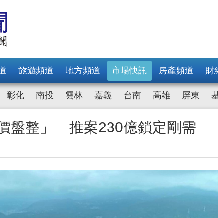
道
旅遊頻道
地方頻道
市場快訊
房產頻道
財
彰化
南投
雲林
嘉義
台南
高雄
屏東
穩價盤整」 推案230億鎖定剛需