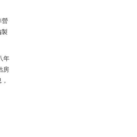
準營
編製
八年
估房
息，