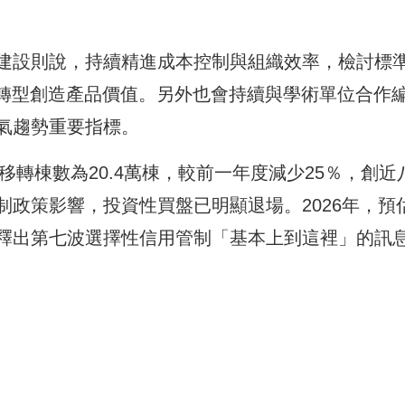
建設則說，持續精進成本控制與組織效率，檢討標
I轉型創造產品價值。另外也會持續與學術單位合作
氣趨勢重要指標。
移轉棟數為20.4萬棟，較前一年度減少25％，創近
政策影響，投資性買盤已明顯退場。2026年，預
釋出第七波選擇性信用管制「基本上到這裡」的訊