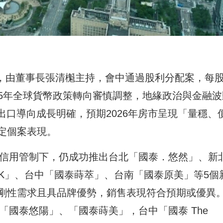
常會，由董事長張清櫆主持，會中通過股利分配案，每
025年全球貨幣政策轉向審慎調整，地緣政治與金融波
出口導向成長明確，預期2026年房市呈現「量穩、
定個案表現。
與信用管制下，仍成功推出台北「國泰．悠然」、新
ARK」、台中「國泰蒔萃」、台南「國泰原美」等5個
剛性需求且具品牌優勢，銷售表現符合預期或優異
「國泰悠陽」、「國泰蒔美」，台中「國泰 The