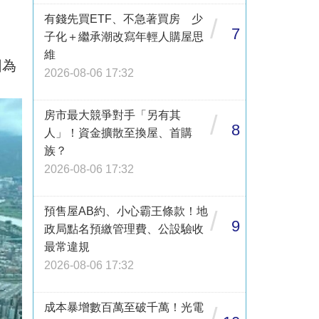
有錢先買ETF、不急著買房 少
/
7
子化＋繼承潮改寫年輕人購屋思
維
圖為
2026-08-06 17:32
房市最大競爭對手「另有其
/
8
人」！資金擴散至換屋、首購
族？
2026-08-06 17:32
預售屋AB約、小心霸王條款！地
/
9
政局點名預繳管理費、公設驗收
最常違規
2026-08-06 17:32
成本暴增數百萬至破千萬！光電
/