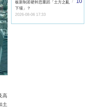
10
板新制若硬幹恐重蹈「土方之亂
下場」？
2026-08-06 17:33
及高
加土