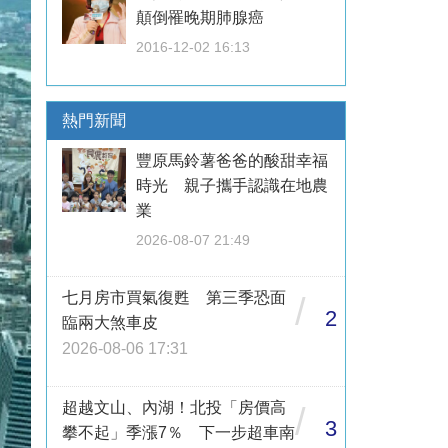
顛倒罹晚期肺腺癌
2016-12-02 16:13
熱門新聞
豐原馬鈴薯爸爸的酸甜幸福
時光 親子攜手認識在地農
業
2026-08-07 21:49
七月房市買氣復甦 第三季恐面
/
2
臨兩大煞車皮
2026-08-06 17:31
超越文山、內湖！北投「房價高
/
3
攀不起」季漲7％ 下一步超車南