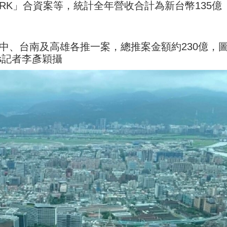
PARK」合資案等，統計全年營收合計為新台幣135億
台中、台南及高雄各推一案，總推案金額約230億，
s記者李彥穎攝