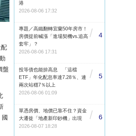
港
2026-08-06 17:32
專題／高鐵翻轉宜蘭50年房市！
/
4
房價提前喊漲「進場契機vs.追高
套牢」？
股配
2026-08-06 17:31
動
價盤
投等債也能拚高息 「這檔
/
5
ETF」年化配息率達7.28％、連
兩次站穩7％以上
2026-08-06 01:09
北
新
單憑房價、地價已靠不住？資金
/
6
。國
大遷徙「地產新印鈔機」出現
2026-08-07 18:28