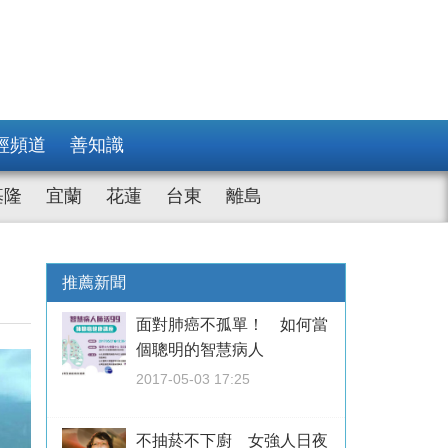
經頻道
善知識
基隆
宜蘭
花蓮
台東
離島
推薦新聞
面對肺癌不孤單！ 如何當
個聰明的智慧病人
2017-05-03 17:25
不抽菸不下廚 女強人日夜