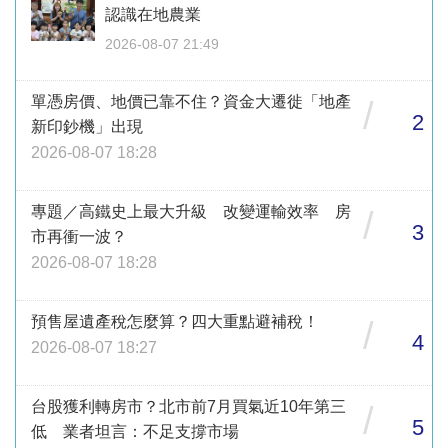
認識在地農業
2026-08-07 21:49
單憑房價、地價已靠不住？資金大遷徙「地產
/
2
新印鈔機」出現
2026-08-07 18:28
專題／高鐵史上最大升級 改變運輸效率 房
/
3
市再衝一波？
2026-08-07 18:28
預售屋遺產稅怎麼算？四大重點避補稅！
/
4
2026-08-07 18:27
台股獲利轉房市？北市前7月買氣近10年第三
/
5
低 業者坦言：不足支撐市場