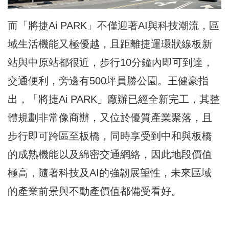
而「將捷Ai PARK」不僅迎著AI與科技潮流，區
域生活機能又極優越，且距離捷運環狀線板新
站與中原站都很近，步行10分鐘內即可到達，
交通便利，旁邊有500坪員勝公園。王健豪指
出，「將捷Ai PARK」廠辦已經全新完工，其整
體規劃非常像商辦，又位於優質產業聚落，且
步行即可跨區至板橋，同時享受到中和與板橋
的成熟機能以及綿密交通網絡，因此地段價值
極高，隨著科技及AI的強韌展望性，未來區域
的產業前景與不動產價值都備受看好。