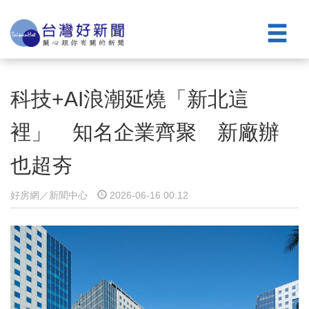
科技+AI浪潮延燒「新北這
裡」 知名企業齊聚 新廠辦
也超夯
好房網／新聞中心
2026-06-16 00:12