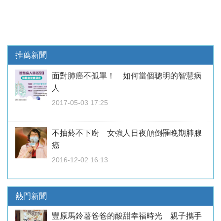
推薦新聞
面對肺癌不孤單！ 如何當個聰明的智慧病
人
2017-05-03 17:25
不抽菸不下廚 女強人日夜顛倒罹晚期肺腺
癌
2016-12-02 16:13
熱門新聞
豐原馬鈴薯爸爸的酸甜幸福時光 親子攜手