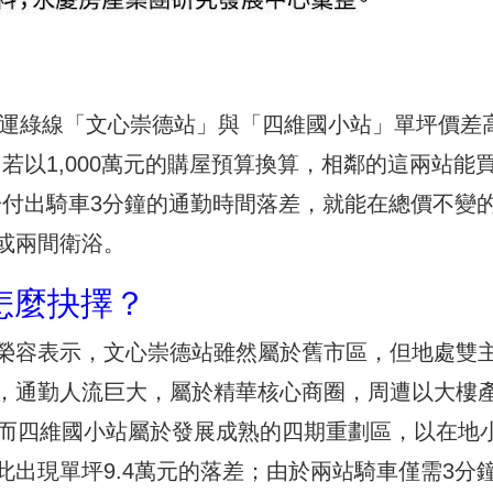
捷運綠線「文心崇德站」與「四維國小站」單坪價差
若以1,000萬元的購屋預算換算，相鄰的這兩站能
於付出騎車3分鐘的通勤時間落差，就能在總價不變
或兩間衛浴。
怎麼抉擇？
榮容表示，文心崇德站雖然屬於舊市區，但地處雙
，通勤人流巨大，屬於精華核心商圈，周遭以大樓
；而四維國小站屬於發展成熟的四期重劃區，以在地
出現單坪9.4萬元的落差；由於兩站騎車僅需3分