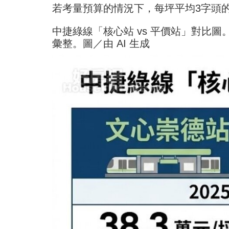
若考量預算的情況下，每坪平均3字頭
中捷綠線「核心站 vs 平價站」對比
彙整。圖／由 AI 生成