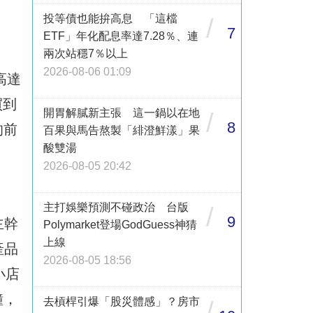
投等債也能拚高息 「這檔
/
7
ETF」年化配息率達7.28％、連
兩次站穩7％以上
2026-08-06 01:09
高達
買到
開胃解膩新主張 這一鍋以在地
/
8
的前
百果與馬告熬製「緋澄鮮漾」果
酸雙湯
2026-08-05 20:42
主打娛樂預測不碰政治 台版
/
9
主幹
Polymarket登場GodGuess神猜
上線
產品
2026-08-05 18:56
小店
鐘，
去槓桿引爆「股災體感」？房市
/