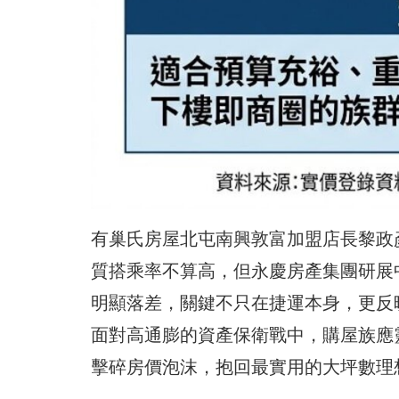
有巢氏房屋北屯南興敦富加盟店長黎政
質搭乘率不算高，但永慶房產集團研展
明顯落差，關鍵不只在捷運本身，更反
面對高通膨的資產保衛戰中，購屋族應
擊碎房價泡沫，抱回最實用的大坪數理