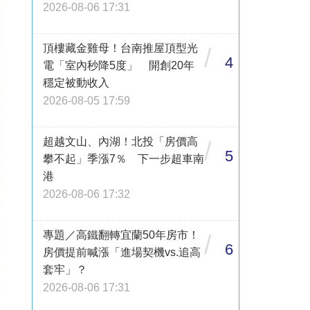
2026-08-06 17:31
頂樓藏金雞母！台南推屋頂型光
/
4
電「室內秒降5度」 開創20年
穩定被動收入
2026-08-05 17:59
超越文山、內湖！北投「房價高
/
5
攀不起」季漲7％ 下一步超車南
港
2026-08-06 17:32
專題／高鐵翻轉宜蘭50年房市！
/
6
房價提前喊漲「進場契機vs.追高
套牢」？
2026-08-06 17:31