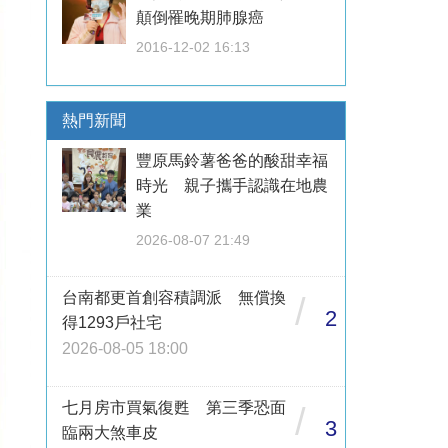
顛倒罹晚期肺腺癌
2016-12-02 16:13
熱門新聞
豐原馬鈴薯爸爸的酸甜幸福
時光 親子攜手認識在地農
業
2026-08-07 21:49
台南都更首創容積調派 無償換
/
2
得1293戶社宅
2026-08-05 18:00
七月房市買氣復甦 第三季恐面
/
3
臨兩大煞車皮