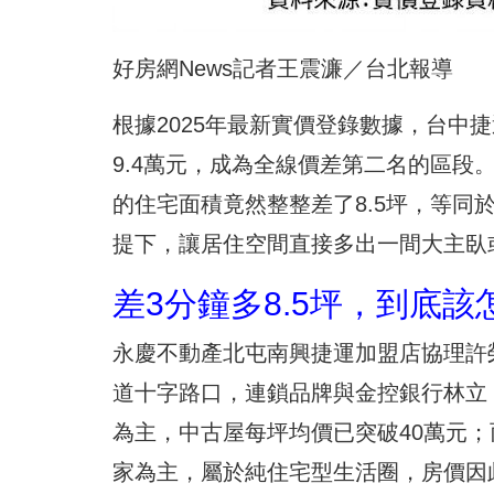
好房網News記者王震濂／台北報導
根據2025年最新實價登錄數據，台中
9.4萬元，成為全線價差第二名的區段。
的住宅面積竟然整整差了8.5坪，等同
提下，讓居住空間直接多出一間大主臥
差3分鐘多8.5坪，到底該
永慶不動產北屯南興捷運加盟店協理許
道十字路口，連鎖品牌與金控銀行林立
為主，中古屋每坪均價已突破40萬元
家為主，屬於純住宅型生活圈，房價因此