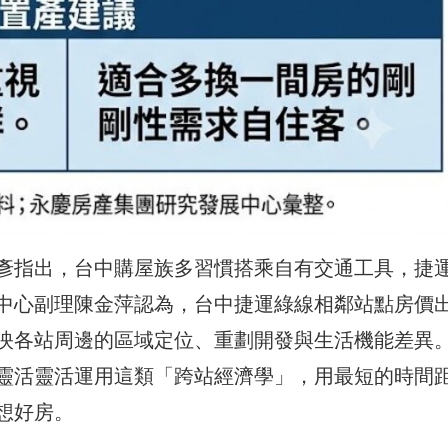
彥指出，台中購屋族多習慣搭乘自有交通工具，捷
中心副理陳金萍認為，台中捷運綠線相鄰站點房價
映各站周邊的區域定位、重劃開發與生活機能差異
靈活靈活運用這類「跨站經濟學」，用最短的時間
想好房。