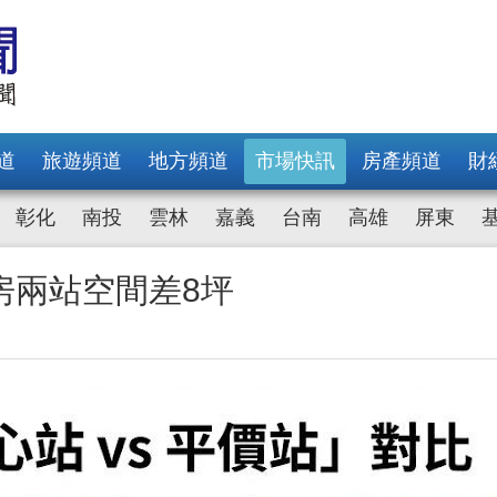
道
旅遊頻道
地方頻道
市場快訊
房產頻道
財
彰化
南投
雲林
嘉義
台南
高雄
屏東
房兩站空間差8坪