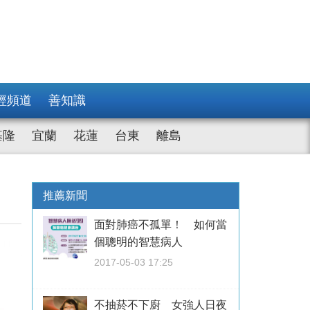
經頻道
善知識
基隆
宜蘭
花蓮
台東
離島
推薦新聞
面對肺癌不孤單！ 如何當
個聰明的智慧病人
2017-05-03 17:25
不抽菸不下廚 女強人日夜