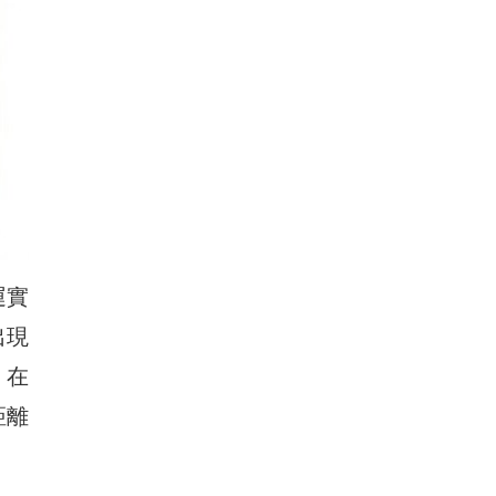
運實
出現
。在
距離